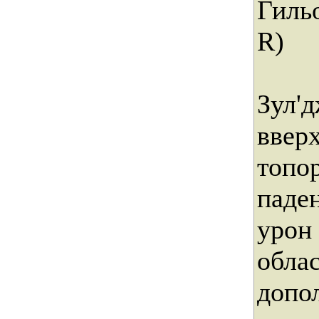
Гиль
R)
Зул'
ввер
топо
паде
урон
облас
допо