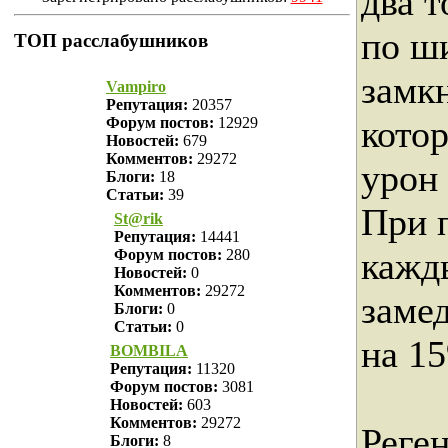
два т
по ш
ТОП расслабушников
замк
Vampiro
Репутация:
20357
кото
Форум постов:
12929
Новостей:
679
Комментов:
29272
урон
Блоги:
18
Статьи:
39
При 
St@rik
Репутация:
14441
кажд
Форум постов:
280
Новостей:
0
Комментов:
29272
заме
Блоги:
0
Статьи:
0
на 15
BOMBILA
Репутация:
11320
Форум постов:
3081
Новостей:
603
Комментов:
29272
Реге
Блоги:
8