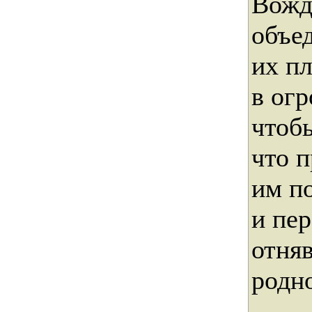
Вожд
объе
их п
в ог
чтобы
что 
им по
и пер
отня
родн