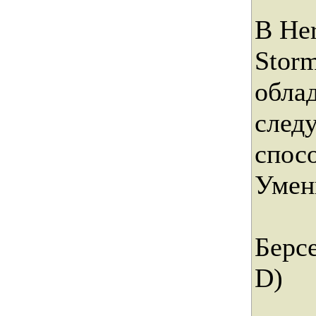
В Her
Stor
обла
след
спос
Умен
Берс
D)