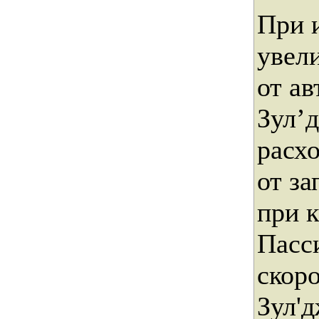
При 
увел
от ав
Зул’
расх
от за
при к
Пасс
скоро
Зул'