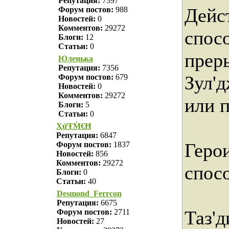
Репутация:
7397
Дейс
Форум постов:
988
Новостей:
0
Комментов:
29272
спос
Блоги:
12
Статьи:
0
прер
Юленька
Репутация:
7356
Зул'
Форум постов:
679
Новостей:
0
Комментов:
29272
или п
Блоги:
5
Статьи:
0
ҲửŦṀ€Ħ
Репутация:
6847
Геро
Форум постов:
1837
Новостей:
856
Комментов:
29272
спос
Блоги:
0
Статьи:
40
Desmond_Ferrcon
Репутация:
6675
Таз'д
Форум постов:
2711
Новостей:
27