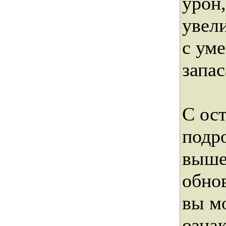
урон
увел
с ум
запас
С ос
подр
выше
обно
вы м
озна