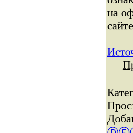
на о
сайте
Исто
П
Кате
Прос
Доба
ⒹⒺ