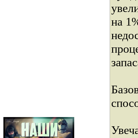
увел
на 1
недо
проце
запас
Базо
спос
Увеч