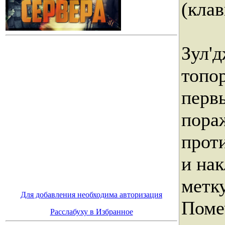
(кла
Зул'
топор
перв
пора
прот
и на
метку
Для добавления необходима авторизация
Поме
Расслабуху в Избранное