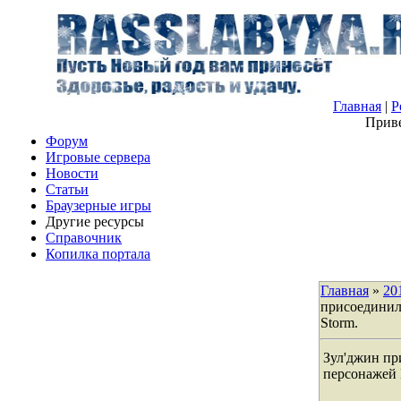
Главная
|
Р
Приве
Форум
Игровые сервера
Новости
Статьи
Браузерные игры
Другие ресурсы
Справочник
Копилка портала
Главная
»
20
присоединилс
Storm.
Зул'джин пр
персонажей H