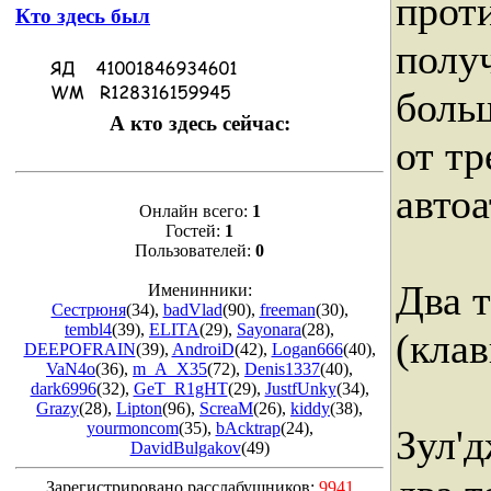
прот
Кто здесь был
полу
боль
А кто здесь сейчас:
от т
автоа
Онлайн всего:
1
Гостей:
1
Пользователей:
0
Два 
Именинники:
Сестрюня
(34)
,
badVlad
(90)
,
freeman
(30)
,
tembl4
(39)
,
ELITA
(29)
,
Sayonara
(28)
,
(кла
DEEPOFRAIN
(39)
,
AndroiD
(42)
,
Logan666
(40)
,
VaN4o
(36)
,
m_A_X35
(72)
,
Denis1337
(40)
,
dark6996
(32)
,
GeT_R1gHT
(29)
,
JustfUnky
(34)
,
Grazy
(28)
,
Lipton
(96)
,
ScreaM
(26)
,
kiddy
(38)
,
yourmoncom
(35)
,
bAcktrap
(24)
,
Зул'
DavidBulgakov
(49)
Зарегистрировано расслабушников:
9941