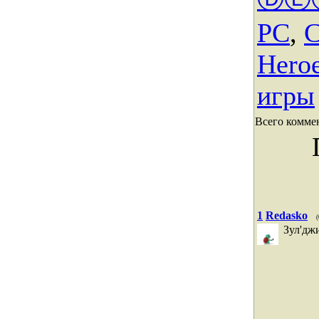
PC
,
С
Heroe
игры
Всего комме
1
Redasko
Зул'дж