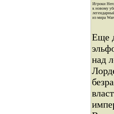
Игроки Hero
к новому уб
легендарны
из мира War
Еще 
эльф
над 
Лорд
безр
влас
импе