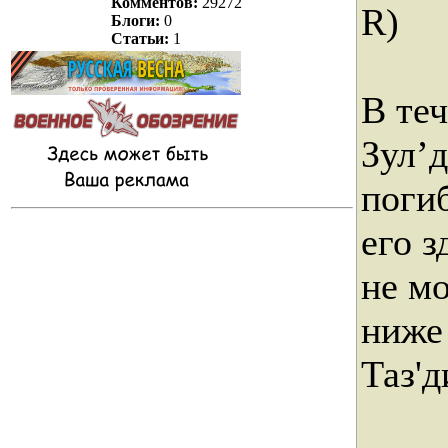
Комментов:
29272
R)
Блоги:
0
Статьи:
1
В теч
Зул’
погиб
его з
не м
ниже 
Таз'д