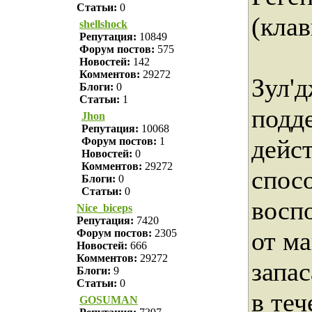
Статьи:
0
(кла
shellshock
Репутация:
10849
Форум постов:
575
Новостей:
142
Комментов:
29272
Зул'
Блоги:
0
Статьи:
1
подд
Jhon
Репутация:
10068
дейс
Форум постов:
1
Новостей:
0
Комментов:
29272
спос
Блоги:
0
Статьи:
0
восп
Nice_biceps
Репутация:
7420
от м
Форум постов:
2305
Новостей:
666
Комментов:
29272
запас
Блоги:
9
Статьи:
0
в теч
GOSUMAN