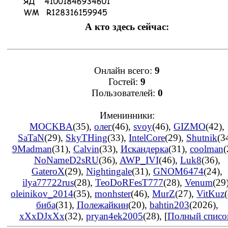
А кто здесь сейчас:
Онлайн всего:
9
Гостей:
9
Пользователей:
0
Именинники:
MOCKBA
(35)
,
олег
(46)
,
svoy
(46)
,
GIZMO
(42)
,
SaTaN
(29)
,
SkyTHing
(33)
,
IntelCore
(29)
,
Shutnik
(3
9Madman
(31)
,
Calvin
(33)
,
Искандерка
(31)
,
coolman
(
NoNameD2sRU
(36)
,
AWP_IVI
(46)
,
Luk8
(36)
,
GateroX
(29)
,
Nightingale
(31)
,
GNOM6474
(24)
,
ilya77722rus
(28)
,
TeoDoRFesT777
(28)
,
Venum
(29
oleinikov_2014
(35)
,
monhster
(46)
,
MurZ
(27)
,
VitKuz
биба
(31)
,
Полежайкин
(20)
,
bahtin203
(2026)
,
xXxDJxXx
(32)
,
pryan4ek2005
(28)
, [
Полный списо