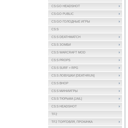
CS:GO HEADSHOT
CS:GO PUBLIC
CS:GO ГОЛОДНЫЕ ИГРЫ
CS:S
CS:S DEATHMATCH
CS:S ЗОМБИ
CS:S WARCRAFT MOD
CS:S PROPS
CS:S SURF + RPG
CS:S ЛОВУШКИ [DEATHRUN]
CS:S BHOP
CS:S МИНИИГРЫ
CS:S ТЮРЬМА [JAIL]
CS:S HEADSHOT
TF2
TF2 ТОРГОВЛЯ, ПРОКАЧКА