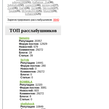
ьфоув1988
(31)
,
Kaffainoe_Zlo
(36)
,
3gfghghgf
(32)
,
comp111
(46)
,
велокузя
(27)
,
Zont
(35)
,
DaFi
(26)
,
1tch
(28)
,
Silcrout♥
(27)
,
Squib
(25)
,
MrSmile2014
(25)
,
MupoH
(29)
,
kefiakim
(125)
Зарегистрировано расслабушников:
9940
ТОП расслабушников
Vampiro
Репутация:
20357
Форум постов:
12929
Новостей:
679
Комментов:
29272
Блоги:
18
Статьи:
39
St@rik
Репутация:
14441
Форум постов:
280
Новостей:
0
Комментов:
29272
Блоги:
0
Статьи:
0
BOMBILA
Репутация:
11320
Форум постов:
3081
Новостей:
603
Комментов:
29272
Блоги:
8
Статьи:
0
shellshock
Репутация:
10849