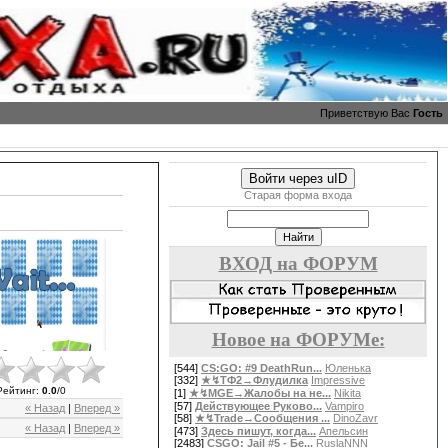
Приветствую Вас
Гость
Войти через uID
Старая форма входа
ВХОД на ФОРУМ
Новое на ФОРУМе:
[544]
CS:GO: #9 DeathRun...
Юленька
[332]
★↯ТФ2→Флудилка
Impressive
Рейтинг
:
0.0
/
0
[1]
★↯MGE→Жалобы на не...
Nikita
[57]
Действующее Руково...
Vampiro
« Назад
|
Вперед »
[58]
★↯Trade→Сообщения ...
DinoZavr
« Назад
|
Вперед »
[473]
Здесь пишут, когда...
Апельсин
[2483]
CSGO: Jail #5 - Бе...
RuslaNNN