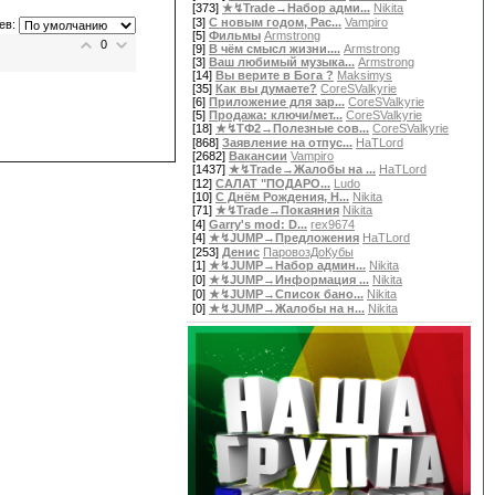
[373]
★↯Trade→Набор адми...
Nikita
[3]
С новым годом, Рас...
Vampiro
ев:
[5]
Фильмы
Armstrong
0
[9]
В чём смысл жизни....
Armstrong
[3]
Ваш любимый музыка...
Armstrong
[14]
Вы верите в Бога ?
Maksimys
[35]
Как вы думаете?
CoreSValkyrie
[6]
Приложение для зар...
CoreSValkyrie
[5]
Продажа: ключи/мет...
CoreSValkyrie
[18]
★↯ТФ2→Полезные сов...
CoreSValkyrie
[868]
Заявление на отпус...
HaTLord
[2682]
Вакансии
Vampiro
[1437]
★↯Trade→Жалобы на ...
HaTLord
[12]
САЛАТ "ПОДАРО...
Ludo
[10]
С Днём Рождения, Н...
Nikita
[71]
★↯Trade→Покаяния
Nikita
[4]
Garry's mod: D...
rex9674
[4]
★↯JUMP→Предложения
HaTLord
[253]
Денис
ПаровозДоКубы
[1]
★↯JUMP→Набор админ...
Nikita
[0]
★↯JUMP→Информация ...
Nikita
[0]
★↯JUMP→Список бано...
Nikita
[0]
★↯JUMP→Жалобы на н...
Nikita