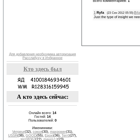
Всего комментариев
:
1
1
Ryfa
[
Ма
(23 Сен 2012 05:55)
Just the type of insight we nee
Для добавления необходима авторизация
Расслабуху в Избранное
Кто здесь был
А кто здесь сейчас:
Онлайн всего:
14
Гостей:
14
Пользователей:
0
Именинники:
Vengeur
(32)
,
сокол
(30)
,
maxpower
(31)
,
USSR
(38)
,
GOOD
(55)
,
Epoxt
(36)
,
Terr0
(27)
,
terr08362
(27)
,
maxes12
(23)
,