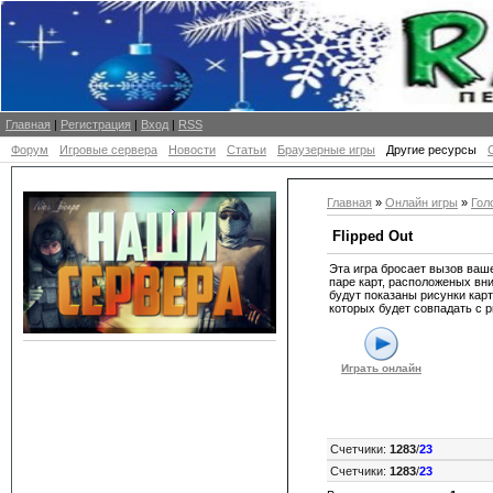
Главная
|
Регистрация
|
Вход
|
RSS
Форум
Игровые сервера
Новости
Статьи
Браузерные игры
Другие ресурсы
Главная
»
Онлайн игры
»
Гол
Flipped Out
Эта игра бросает вызов ваше
паре карт, расположеных вн
будут показаны рисунки карт
которых будет совпадать с р
Играть онлайн
Счетчики
:
1283
/
23
Счетчики
:
1283
/
23