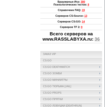
Браузерных Игр:
300
Психологических тестов:
8
Справочник FAQ:
19
Серверов CS:Source:
13
Серверов CS:GO:
14
Серверов TF 2:
9
Всего cерверов на
www.RASSLABYXA.ru:
36
ЗАКАЗ VIP
CS:GO
CS:GO DEATHMATCH
CS:GO ЗОМБИ
CS:GO МИНИИГРЫ
CS:GO ТЮРЬМА [JAIL]
CS:GO PROPS
CS:GO ПРЯТКИ
CS:GO ЛОВУШКИ [DEATHRUN]