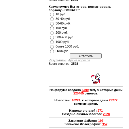
Какую сумму Вы готовы пожертвовать
порталу - DONATE?
10 руб.
30-40 руб.
50-60 руб.
100 руб.
200 руб.
300-400 руб.
1000 руб.
более 1000 руб.
Никакую.
Результаты
|
Архив опросов
Всего ответов:
3598
На форуме создано
5499
тем, в которые даны
220405
ответов.
Новостей:
10224
, к которым даны
29272
комментариев.
Написано статей:
271
Создано личных блогов:
2928
Закачено Файлов:
197
Закачено Фотографий:
357