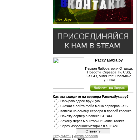
Расслабуха.ру
Первая Лаборатория Отдыха.
Новости. Сервера TF, CSS,
CSGO, MineCraft. Реальные
тусовки.
Как вы заходите на сервера Расслабуха.ру?
Набираю адрес вручную
Скачал с сайта файл меню серверов CSS
Кликаю на ссылку сервера в правой колонке
Нахожу сервер в поиске STEAM
Захожу через мониторинг GameTracker
Через Избранное/историю в STEAM
Результаты
|
Архив опросов
Всего ответов:
2029