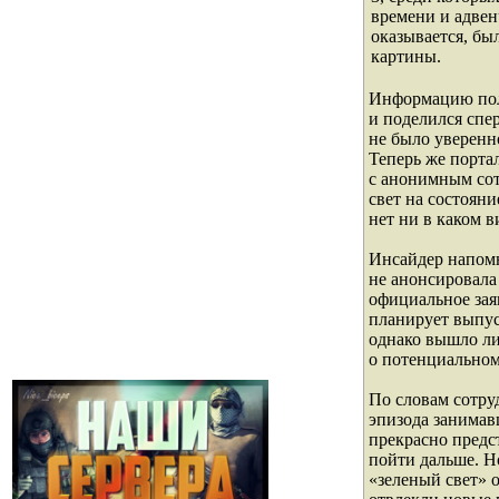
времени и адвен
оказывается, б
картины.
Информацию пол
и поделился спе
не было уверенн
Теперь же порта
с анонимным сот
свет на состояни
нет ни в каком в
Инсайдер напомн
не анонсировала 
официальное зая
планирует выпуст
однако вышло ли
о потенциальном
По словам сотру
эпизода занимав
прекрасно предс
пойти дальше. Н
«зеленый свет» 