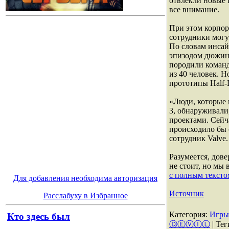
отвлекли новые 
все внимание.
При этом корпора
сотрудники могу
По словам инсайд
эпизодом дюжину
породили команд
из 40 человек. Н
прототипы Half-L
«Люди, которые 
3, обнаруживали
проектами. Сейча
происходило бы 
сотрудник Valve.
Разумеется, дов
не стоит, но мы
с полным тексто
Для добавления необходима авторизация
Источник
Расслабуху в Избранное
Категория
:
Игры
Кто здесь был
ⒹⒺⓋⒾⓁ
|
Тег