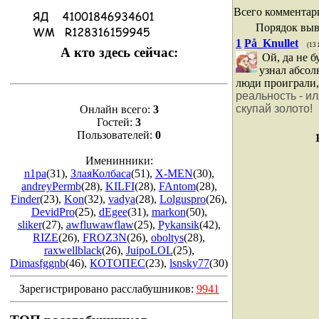
Всего комментар
Порядок выв
1
På_Knullet
(13 
А кто здесь сейчас:
Ой, да не б
узнал абсол
люди проиграли,
реальность - и
скупай золото!
Онлайн всего:
3
Гостей:
3
Пользователей:
0
Именинники:
n1pa
(31)
,
ЗлаяКолбаса
(51)
,
X-MEN
(30)
,
andreyPermb
(28)
,
KILFI
(28)
,
FAntom
(28)
,
Finder
(23)
,
Kon
(32)
,
vadya
(28)
,
Lolguspro
(26)
,
DevidPro
(25)
,
dEgee
(31)
,
markon
(50)
,
sliker
(27)
,
awfluwawflaw
(25)
,
Pykansik
(42)
,
RIZE
(26)
,
FROZ3N
(26)
,
oboltys
(28)
,
raxwellblack
(26)
,
JuipoLOL
(25)
,
Dimasfggnb
(46)
,
КОТОПЕС
(23)
,
lsnsky77
(30)
Зарегистрировано расслабушников:
9941