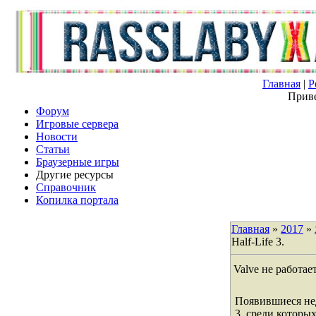
Главная
|
Р
Приве
Форум
Игровые сервера
Новости
Статьи
Браузерные игры
Другие ресурсы
Справочник
Копилка портала
Главная
»
2017
»
Half-Life 3.
Valve не работает
Появившиеся нед
3, среди которы