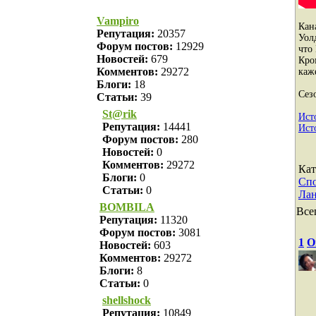
Vampiro
Кан
Репутация:
20357
Уол
Форум постов:
12929
что
Новостей:
679
Кро
Комментов:
29272
каж
Блоги:
18
Сез
Статьи:
39
St@rik
Ист
Репутация:
14441
Ист
Форум постов:
280
Новостей:
0
Комментов:
29272
Кат
Блоги:
0
Сп
Статьи:
0
Лан
BOMBILA
Все
Репутация:
11320
Форум постов:
3081
1
O
Новостей:
603
Комментов:
29272
Блоги:
8
Статьи:
0
shellshock
Репутация:
10849