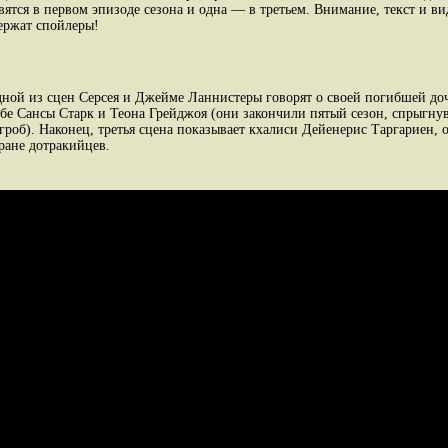
вятся в первом эпизоде сезона и одна — в третьем. Внимание, текст и в
ержат спойлеры!
дной из сцен Серсея и Джейме Ланнистеры говорят о своей погибшей до
ьбе Сансы Старк и Теона Грейджоя (они закончили пятый сезон, спрыгну
угроб). Наконец, третья сцена показывает кхалиси Дейенерис Таргариен,
ране дотракийцев.​