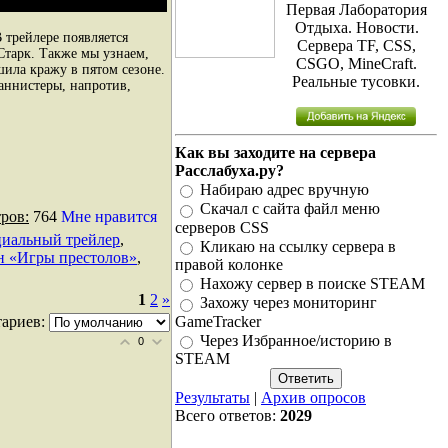
Первая Лаборатория
Отдыха. Новости.
 трейлере появляется
Сервера TF, CSS,
Старк. Также мы узнаем,
CSGO, MineCraft.
шила кражу в пятом сезоне.
Реальные тусовки.
аннистеры, напротив,
Как вы заходите на сервера
Расслабуха.ру?
Набираю адрес вручную
Скачал с сайта файл меню
ров:
764
Мне нравится
серверов CSS
иальный трейлер
,
Кликаю на ссылку сервера в
н «Игры престолов»
,
правой колонке
Нахожу сервер в поиске STEAM
1
2
»
Захожу через мониторинг
GameTracker
ариев:
Через Избранное/историю в
0
STEAM
Результаты
|
Архив опросов
Всего ответов:
2029