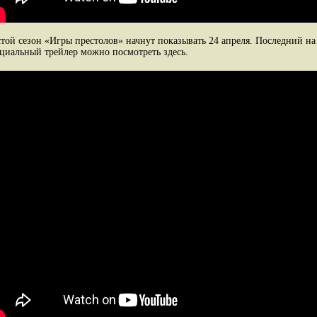
той сезон «Игры престолов» начнут показывать 24 апреля. Последний н
циальный трейлер можно посмотреть здесь.