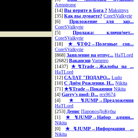
Armstrong
[14]
Вы верите в Бога ?
Maksimys
[35]
Как вы думаете?
CoreSValkyrie
[6]
Приложение для зар...
CoreSValkyrie
[5]
Продажа: ключи/мет...
CoreSValkyrie
[18]
★↯ТФ2→Полезные сов...
CoreSValkyrie
[868]
Заявление на отпус...
HaTLord
[2682]
Вакансии
Vampiro
[1437]
★↯Trade→Жалобы на ...
HaTLord
[12]
САЛАТ "ПОДАРО...
Ludo
[10]
С Днём Рождения, Н...
Nikita
[71]
★↯Trade→Покаяния
Nikita
[4]
Garry's mod: D...
rex9674
[4]
★↯JUMP→Предложения
HaTLord
[253]
Денис
ПаровозДоКубы
[1]
★↯JUMP→Набор админ...
Nikita
[0]
★↯JUMP→Информация ...
Nikita