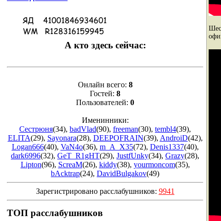
Шес
офи
А кто здесь сейчас:
Онлайн всего:
8
Гостей:
8
Пользователей:
0
Именинники:
Сестрюня
(34)
,
badVlad
(90)
,
freeman
(30)
,
tembl4
(39)
,
ELITA
(29)
,
Sayonara
(28)
,
DEEPOFRAIN
(39)
,
AndroiD
(42)
,
Logan666
(40)
,
VaN4o
(36)
,
m_A_X35
(72)
,
Denis1337
(40)
,
dark6996
(32)
,
GeT_R1gHT
(29)
,
JustfUnky
(34)
,
Grazy
(28)
,
Lipton
(96)
,
ScreaM
(26)
,
kiddy
(38)
,
yourmoncom
(35)
,
bAcktrap
(24)
,
DavidBulgakov
(49)
Зарегистрировано расслабушников:
9941
ТОП расслабушников