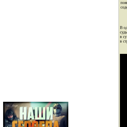
поя
сод
В о
суд
в с
в ст