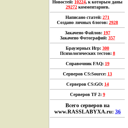
Новостей:
10224
, к которым даны
29272
комментариев.
Написано статей:
271
Создано личных блогов:
2928
Закачено Файлов:
197
Закачено Фотографий:
357
Браузерных Игр:
300
Психологических тестов:
8
Справочник FAQ:
19
Серверов CS:Source:
13
Серверов CS:GO:
14
Серверов TF 2:
9
Всего cерверов на
www.RASSLABYXA.ru:
36