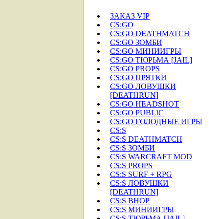
ЗАКАЗ VIP
CS:GO
CS:GO DEATHMATCH
CS:GO ЗОМБИ
CS:GO МИНИИГРЫ
CS:GO ТЮРЬМА [JAIL]
CS:GO PROPS
CS:GO ПРЯТКИ
CS:GO ЛОВУШКИ
[DEATHRUN]
CS:GO HEADSHOT
CS:GO PUBLIC
CS:GO ГОЛОДНЫЕ ИГРЫ
CS:S
CS:S DEATHMATCH
CS:S ЗОМБИ
CS:S WARCRAFT MOD
CS:S PROPS
CS:S SURF + RPG
CS:S ЛОВУШКИ
[DEATHRUN]
CS:S BHOP
CS:S МИНИИГРЫ
CS:S ТЮРЬМА [JAIL]