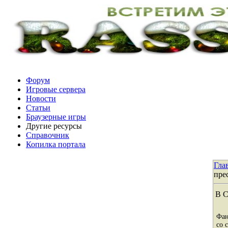
Форум
Игровые сервера
Новости
Статьи
Браузерные игры
Другие ресурсы
Справочник
Копилка портала
Гла
пре
В С
Фан
со 