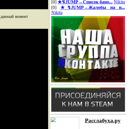
[0]
★↯JUMP→Список бано...
Nikita
[0]
★↯JUMP→Жалобы на н...
Nikita
а данный момент
Расслабуха.ру