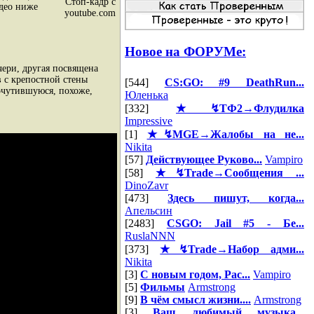
Стоп-кадр с
идео ниже
youtube.com
Новое на ФОРУМе:
чери, другая посвящена
в с крепостной стены
[544]
CS:GO: #9 DeathRun...
 очутившуюся, похоже,
Юленька
[332]
★↯ТФ2→Флудилка
Impressive
[1]
★↯MGE→Жалобы на не...
Nikita
[57]
Действующее Руково...
Vampiro
[58]
★↯Trade→Сообщения ...
DinoZavr
[473]
Здесь пишут, когда...
Апельсин
[2483]
CSGO: Jail #5 - Бе...
RuslaNNN
[373]
★↯Trade→Набор адми...
Nikita
[3]
С новым годом, Рас...
Vampiro
[5]
Фильмы
Armstrong
[9]
В чём смысл жизни....
Armstrong
[3]
Ваш любимый музыка...