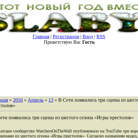
Главная
|
Регистрация
|
Вход
|
RSS
Приветствую Вас
Гость
вная
»
2016
»
Апрель
»
13
» В Сети появились три сцены из шест
столов»
ети появились три сцены из шестого сезона «Игры престолов»
атское сообщество WatchersOnTheWall опубликовало на YouTube три кор
сценами из шестого сезона «Игры престолов». Согласно названиям видео,