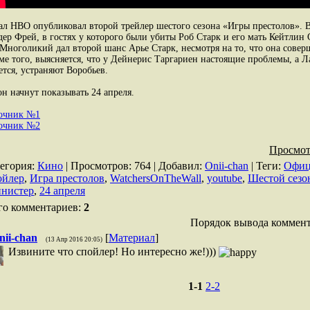
ал HBO опубликовал второй трейлер шестого сезона «Игры престолов». В
дер Фрей, в гостях у которого были убиты Роб Старк и его мать Кейтлин 
 Многоликий дал второй шанс Арье Старк, несмотря на то, что она совер
ме того, выясняется, что у Дейнерис Таргариен настоящие проблемы, а Л
ется, устраняют Воробьев.
он начнут показывать 24 апреля.
очник №1
очник №2
Просмот
егория
:
Кино
|
Просмотров
: 764 |
Добавил
:
Onii-chan
|
Теги
:
Офиц
ойлер
,
Игра престолов
,
WatchersOnTheWall
,
youtube
,
Шестой сезо
нистер
,
24 апреля
го комментариев
:
2
Порядок вывода коммент
nii-chan
[
Материал
]
(13 Апр 2016 20:05)
Извините что спойлер! Но интересно же!)))
1-1
2-2