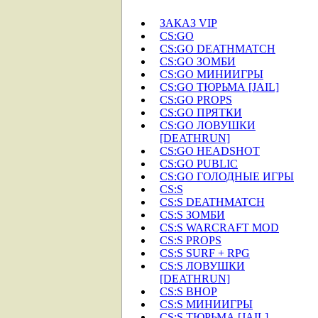
ЗАКАЗ VIP
CS:GO
CS:GO DEATHMATCH
CS:GO ЗОМБИ
CS:GO МИНИИГРЫ
CS:GO ТЮРЬМА [JAIL]
CS:GO PROPS
CS:GO ПРЯТКИ
CS:GO ЛОВУШКИ
[DEATHRUN]
CS:GO HEADSHOT
CS:GO PUBLIC
CS:GO ГОЛОДНЫЕ ИГРЫ
CS:S
CS:S DEATHMATCH
CS:S ЗОМБИ
CS:S WARCRAFT MOD
CS:S PROPS
CS:S SURF + RPG
CS:S ЛОВУШКИ
[DEATHRUN]
CS:S BHOP
CS:S МИНИИГРЫ
CS:S ТЮРЬМА [JAIL]