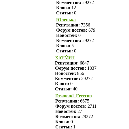
Комментов:
29272
Блоги:
12
Статьи:
0
Юленька
Репутация:
7356
Форум постов:
679
Новостей:
0
Комментов:
29272
Блоги:
5
Статьи:
0
ҲửŦṀ€Ħ
Репутация:
6847
Форум постов:
1837
Новостей:
856
Комментов:
29272
Блоги:
0
Статьи:
40
Desmond_Ferrcon
Репутация:
6675
Форум постов:
2711
Новостей:
27
Комментов:
29272
Блоги:
0
Статьи:
1