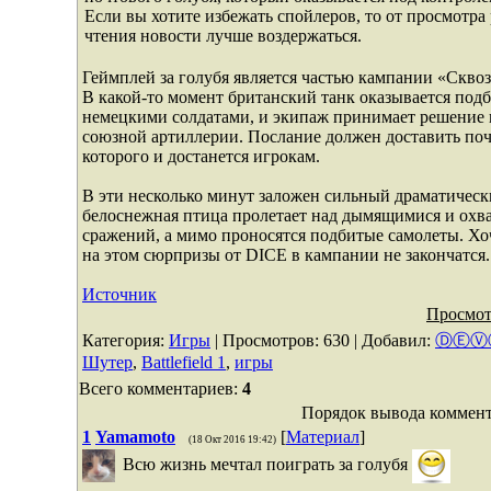
Если вы хотите избежать спойлеров, то от просмотра
чтения новости лучше воздержаться.
Геймплей за голубя является частью кампании «Сквозь
В какой-то момент британский танк оказывается под
немецкими солдатами, и экипаж принимает решение в
союзной артиллерии. Послание должен доставить поч
которого и достанется игрокам.
В эти несколько минут заложен сильный драматически
белоснежная птица пролетает над дымящимися и ох
сражений, а мимо проносятся подбитые самолеты. Хоч
на этом сюрпризы от DICE в кампании не закончатся.
Источник
Просмот
Категория
:
Игры
|
Просмотров
: 630 |
Добавил
:
ⒹⒺⓋ
Шутер
,
Battlefield 1
,
игры
Всего комментариев
:
4
Порядок вывода коммент
1
Yamamoto
[
Материал
]
(18 Окт 2016 19:42)
Всю жизнь мечтал поиграть за голубя