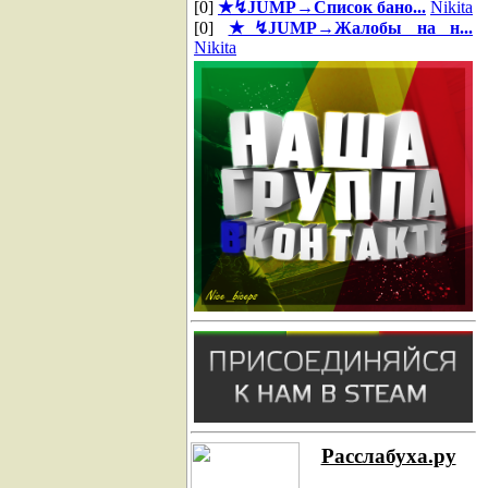
[0]
★↯JUMP→Список бано...
Nikita
[0]
★↯JUMP→Жалобы на н...
Nikita
Расслабуха.ру