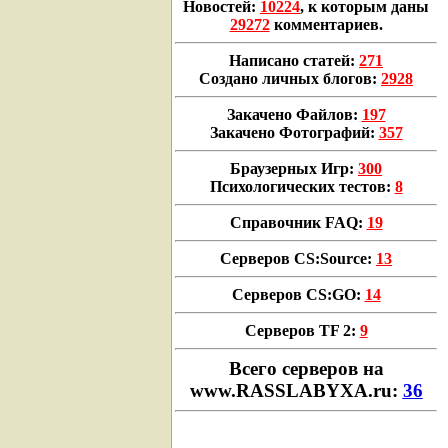
Новостей:
10224
, к которым даны
29272
комментариев.
Написано статей:
271
Создано личных блогов:
2928
Закачено Файлов:
197
Закачено Фотографий:
357
Браузерных Игр:
300
Психологических тестов:
8
Справочник FAQ:
19
Серверов CS:Source:
13
Серверов CS:GO:
14
Серверов TF 2:
9
Всего cерверов на
www.RASSLABYXA.ru:
36