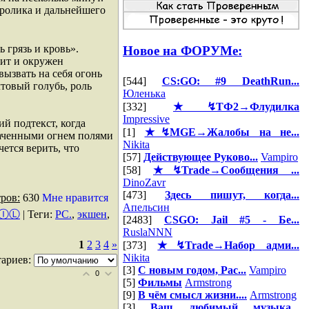
 ролика и дальнейшего
 грязь и кровь».
Новое на ФОРУМе:
бит и окружен
ызвать на себя огонь
[544]
CS:GO: #9 DeathRun...
товый голубь, роль
Юленька
[332]
★↯ТФ2→Флудилка
Impressive
й подтекст, когда
[1]
★↯MGE→Жалобы на не...
ваченными огнем полями
Nikita
ется верить, что
[57]
Действующее Руково...
Vampiro
[58]
★↯Trade→Сообщения ...
DinoZavr
[473]
Здесь пишут, когда...
ров:
630
Мне нравится
Апельсин
ⒾⓁ
|
Теги
:
PC.
,
экшен
,
[2483]
CSGO: Jail #5 - Бе...
RuslaNNN
1
2
3
4
»
[373]
★↯Trade→Набор адми...
Nikita
ариев:
[3]
С новым годом, Рас...
Vampiro
0
[5]
Фильмы
Armstrong
[9]
В чём смысл жизни....
Armstrong
[3]
Ваш любимый музыка...