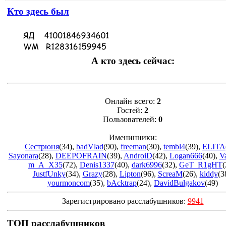
Кто здесь был
А кто здесь сейчас:
Онлайн всего:
2
Гостей:
2
Пользователей:
0
Именинники:
Сестрюня
(34)
,
badVlad
(90)
,
freeman
(30)
,
tembl4
(39)
,
ELITA
Sayonara
(28)
,
DEEPOFRAIN
(39)
,
AndroiD
(42)
,
Logan666
(40)
,
V
m_A_X35
(72)
,
Denis1337
(40)
,
dark6996
(32)
,
GeT_R1gHT
(
JustfUnky
(34)
,
Grazy
(28)
,
Lipton
(96)
,
ScreaM
(26)
,
kiddy
(3
yourmoncom
(35)
,
bAcktrap
(24)
,
DavidBulgakov
(49)
Зарегистрировано расслабушников:
9941
ТОП расслабушников