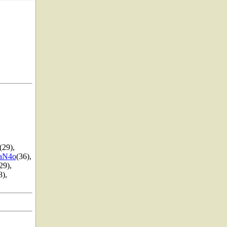
(29)
,
aN4o
(36)
,
29)
,
8)
,