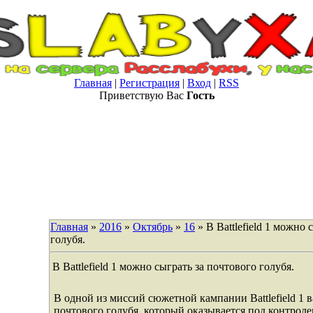
Главная
|
Регистрация
|
Вход
|
RSS
Приветствую Вас
Гость
Главная
»
2016
»
Октябрь
»
16
» В Battlefield 1 можно 
голубя.
В Battlefield 1 можно сыграть за почтового голубя.
В одной из миссий сюжетной кампании Battlefield 1 
почтового голубя, который оказывается под контроле