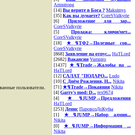
Armstrong
[14]
Вы верите в Бога ?
Maksimys
[35]
Как вы думаете?
CoreSValkyrie
[6]
Приложение для зар...
CoreSValkyrie
[5]
Продажа: ключи/мет...
CoreSValkyrie
[18]
★↯ТФ2→Полезные сов...
CoreSValkyrie
[868]
Заявление на отпус...
HaTLord
[2682]
Вакансии
Vampiro
[1437]
★↯Trade→Жалобы на ...
HaTLord
[12]
САЛАТ "ПОДАРО...
Ludo
[10]
С Днём Рождения, Н...
Nikita
[71]
★↯Trade→Покаяния
Nikita
ванные пользователи.
[4]
Garry's mod: D...
rex9674
[4]
★↯JUMP→Предложения
HaTLord
[253]
Денис
ПаровозДоКубы
[1]
★↯JUMP→Набор админ...
Nikita
[0]
★↯JUMP→Информация ...
Nikita