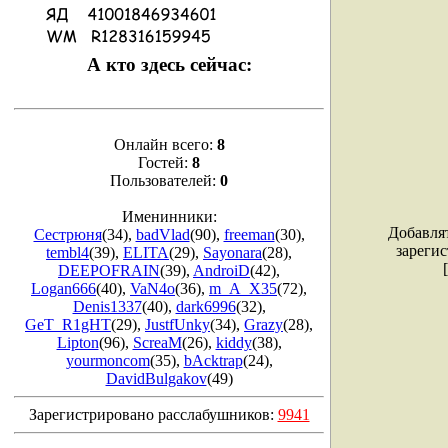
А кто здесь сейчас:
Онлайн всего:
8
Гостей:
8
Пользователей:
0
Именинники:
Добавля
Сестрюня
(34)
,
badVlad
(90)
,
freeman
(30)
,
зареги
tembl4
(39)
,
ELITA
(29)
,
Sayonara
(28)
,
DEEPOFRAIN
(39)
,
AndroiD
(42)
,
Logan666
(40)
,
VaN4o
(36)
,
m_A_X35
(72)
,
Denis1337
(40)
,
dark6996
(32)
,
GeT_R1gHT
(29)
,
JustfUnky
(34)
,
Grazy
(28)
,
Lipton
(96)
,
ScreaM
(26)
,
kiddy
(38)
,
yourmoncom
(35)
,
bAcktrap
(24)
,
DavidBulgakov
(49)
Зарегистрировано расслабушников:
9941