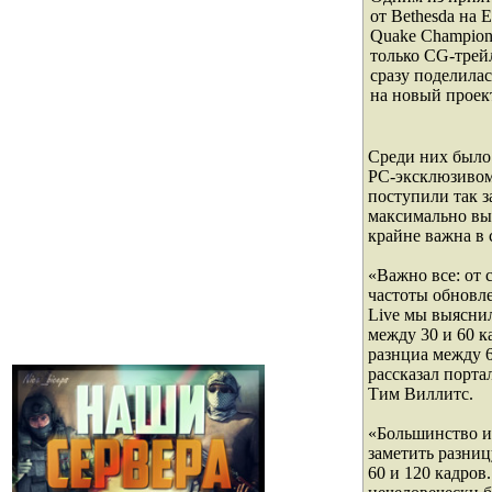
от Bethesda на 
Quake Champion
только CG-трейл
сразу поделила
на новый проек
Среди них было
PC-эксклюзивом.
поступили так з
максимально выс
крайне важна в
«Важно все: от
частоты обновл
Live мы выясни
между 30 и 60 к
разнциа между 
рассказал порта
Тим Виллитс.
«Большинство и
заметить разни
60 и 120 кадров