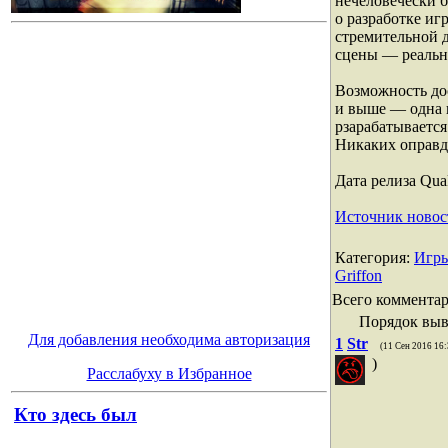
нечеловечески 
о разработке иг
стремительной д
сцены — реальн
Возможность дос
и выше — одна 
рзарабатывается
Никаких оправд
Дата релиза Qua
Источник новос
Категория
:
Игр
Griffon
Всего коммента
Порядок выв
Для добавления необходима авторизация
1
Str
(11 Сен 2016 16:
)
Расслабуху в Избранное
Кто здесь был