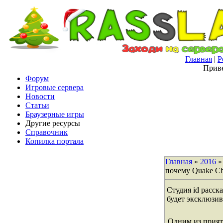
Главная
|
Р
Приве
Форум
Игровые сервера
Новости
Статьи
Браузерные игры
Другие ресурсы
Справочник
Копилка портала
Главная
»
2016
»
почему Quake Ch
Студия id расск
будет эксклюзи
Одним из прия