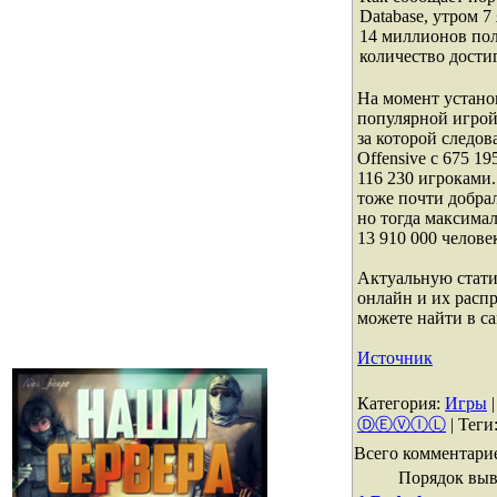
Database, утром 7
14 миллионов пол
количество достиг
На момент устано
популярной игрой 
за которой следова
Offensive с 675 1
116 230 игроками.
тоже почти добра
но тогда максима
13 910 000 челове
Актуальную стати
онлайн и их расп
можете найти в са
Источник
Категория
:
Игры
ⒹⒺⓋⒾⓁ
|
Теги
Всего комментари
Порядок выв