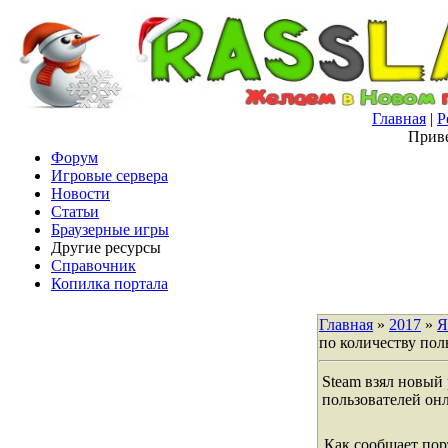
Главная
|
Р
Приве
Форум
Игровые сервера
Новости
Статьи
Браузерные игры
Другие ресурсы
Справочник
Копилка портала
Главная
»
2017
»
Я
по количеству пол
Steam взял новый 
пользователей он
Как сообщает пор