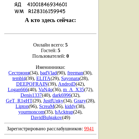
А кто здесь сейчас:
Онлайн всего:
5
Гостей:
5
Пользователей:
0
Именинники:
Сестрюня
(34)
,
badVlad
(90)
,
freeman
(30)
,
tembl4
(39)
,
ELITA
(29)
,
Sayonara
(28)
,
DEEPOFRAIN
(39)
,
AndroiD
(42)
,
Logan666
(40)
,
VaN4o
(36)
,
m_A_X35
(72)
,
Denis1337
(40)
,
dark6996
(32)
,
GeT_R1gHT
(29)
,
JustfUnky
(34)
,
Grazy
(28)
,
Lipton
(96)
,
ScreaM
(26)
,
kiddy
(38)
,
yourmoncom
(35)
,
bAcktrap
(24)
,
DavidBulgakov
(49)
Зарегистрировано расслабушников:
9941