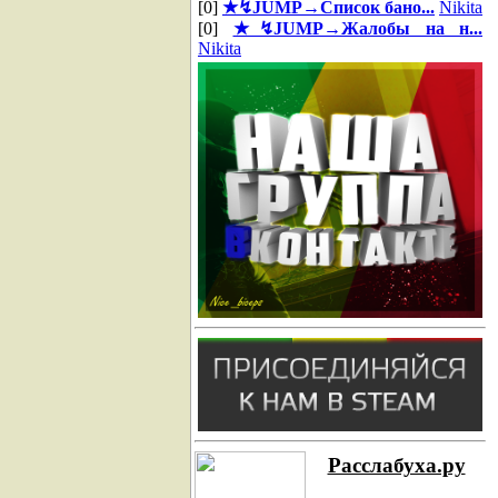
[0]
★↯JUMP→Список бано...
Nikita
[0]
★↯JUMP→Жалобы на н...
Nikita
Расслабуха.ру