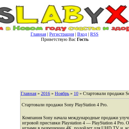
Главная
|
Регистрация
|
Вход
|
RSS
Приветствую Вас
Гость
Главная
»
2016
»
Ноябрь
»
10
» Стартовали продажи Son
Стартовали продажи Sony PlayStation 4 Pro.
Компания Sony начала международные продажи улу
игровой приставки Playstation 4 — PlayStation 4 Pro.
играми в разрешении 4K, подойдет для UHD TV и, к