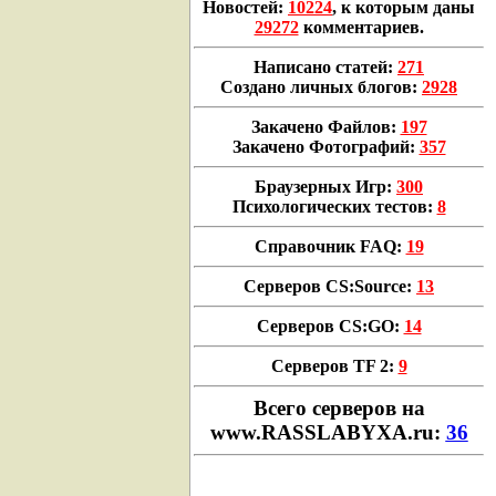
Новостей:
10224
, к которым даны
29272
комментариев.
Написано статей:
271
Создано личных блогов:
2928
Закачено Файлов:
197
Закачено Фотографий:
357
Браузерных Игр:
300
Психологических тестов:
8
Справочник FAQ:
19
Серверов CS:Source:
13
Серверов CS:GO:
14
Серверов TF 2:
9
Всего cерверов на
www.RASSLABYXA.ru:
36