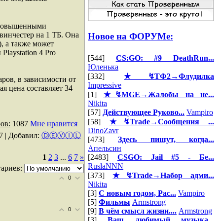
с повышенными
винчестер на 1 ТБ. Она
Новое на ФОРУМе:
, а также может
Playstation 4 Pro
[544]
CS:GO: #9 DeathRun...
Юленька
[332]
★↯ТФ2→Флудилка
ларов, в зависимости от
Impressive
я цена составляет 34
[1]
★↯MGE→Жалобы на не...
Nikita
[57]
Действующее Руково...
Vampiro
[58]
★↯Trade→Сообщения ...
ов:
1087
Мне нравится
DinoZavr
7 |
Добавил
:
ⒹⒺⓋⒾⓁ
[473]
Здесь пишут, когда...
Апельсин
1
2
3
...
6
7
»
[2483]
CSGO: Jail #5 - Бе...
RuslaNNN
ариев:
[373]
★↯Trade→Набор адми...
0
Nikita
[3]
С новым годом, Рас...
Vampiro
[5]
Фильмы
Armstrong
0
[9]
В чём смысл жизни....
Armstrong
[3]
Ваш любимый музыка...