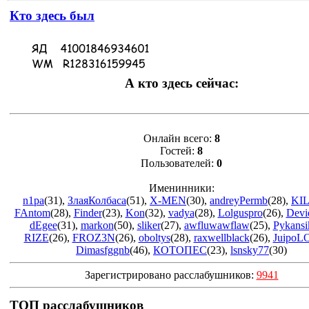
Кто здесь был
А кто здесь сейчас:
Онлайн всего:
8
Гостей:
8
Пользователей:
0
Именинники:
n1pa
(31)
,
ЗлаяКолбаса
(51)
,
X-MEN
(30)
,
andreyPermb
(28)
,
KIL
FAntom
(28)
,
Finder
(23)
,
Kon
(32)
,
vadya
(28)
,
Lolguspro
(26)
,
Devi
dEgee
(31)
,
markon
(50)
,
sliker
(27)
,
awfluwawflaw
(25)
,
Pykansi
RIZE
(26)
,
FROZ3N
(26)
,
oboltys
(28)
,
raxwellblack
(26)
,
JuipoL
Dimasfggnb
(46)
,
КОТОПЕС
(23)
,
lsnsky77
(30)
Зарегистрировано расслабушников:
9941
ТОП расслабушников