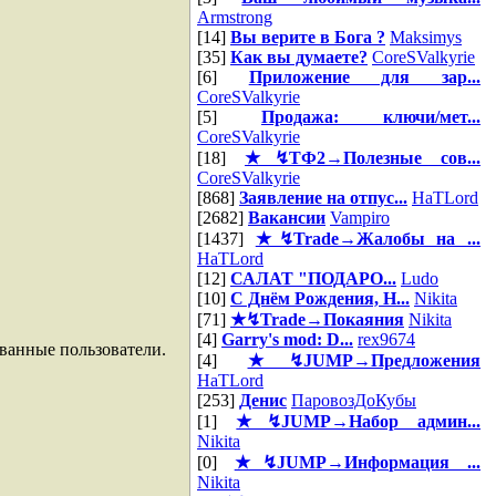
Armstrong
[14]
Вы верите в Бога ?
Maksimys
[35]
Как вы думаете?
CoreSValkyrie
[6]
Приложение для зар...
CoreSValkyrie
[5]
Продажа: ключи/мет...
CoreSValkyrie
[18]
★↯ТФ2→Полезные сов...
CoreSValkyrie
[868]
Заявление на отпус...
HaTLord
[2682]
Вакансии
Vampiro
[1437]
★↯Trade→Жалобы на ...
HaTLord
[12]
САЛАТ "ПОДАРО...
Ludo
[10]
С Днём Рождения, Н...
Nikita
[71]
★↯Trade→Покаяния
Nikita
[4]
Garry's mod: D...
rex9674
ванные пользователи.
[4]
★↯JUMP→Предложения
HaTLord
[253]
Денис
ПаровозДоКубы
[1]
★↯JUMP→Набор админ...
Nikita
[0]
★↯JUMP→Информация ...
Nikita