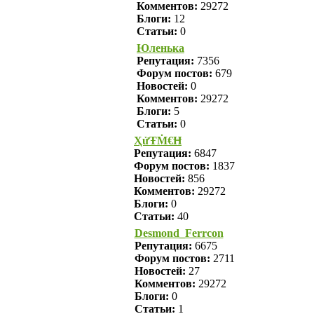
Комментов:
29272
Блоги:
12
Статьи:
0
Юленька
Репутация:
7356
Форум постов:
679
Новостей:
0
Комментов:
29272
Блоги:
5
Статьи:
0
ҲửŦṀ€Ħ
Репутация:
6847
Форум постов:
1837
Новостей:
856
Комментов:
29272
Блоги:
0
Статьи:
40
Desmond_Ferrcon
Репутация:
6675
Форум постов:
2711
Новостей:
27
Комментов:
29272
Блоги:
0
Статьи:
1