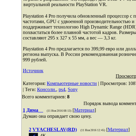
виртуальной реальности PlayStation VR.
Playstation 4 Pro получила обновленный процессор 
частотами, GPU с удвоенной производительностью и 
поддерживает технологию High Dynamic Range (HDR)
похвастаться более плавной частотой кадров. Размеры 
составляют 295 x 327 x 55 мм, а вес — 3,3 кг.
Playstation 4 Pro предлагается по 399,99 евро или дол
региона выпуска. В России рекомендованная рознична
999 рублей.
Источник
Просмотр
Категория
:
Компьютерные новости
|
Просмотров
: 108
|
Теги
:
Консоли.
,
ps4
,
Sony
Всего комментариев
:
8
Порядок вывода коммент
1
Дима__
[
Материал
]
(11 Ноя 2016 08:13)
Думаю она оправдает свою цену.
2
VYACHESLAV(RD)
[
Материал
]
(11 Ноя 2016 12:45)
4К