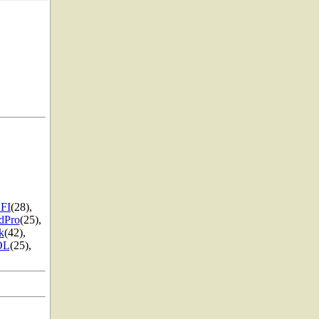
FI
(28)
,
dPro
(25)
,
k
(42)
,
OL
(25)
,