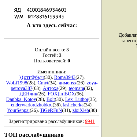
А кто здесь сейчас:
Добавля
зареги
Онлайн всего:
3
Гостей:
3
Пользователей:
0
Именинники:
}{oтт@бь)ч
(30)
,
Roma3943
(27)
,
WoLf1998
(28)
,
Cmyt
(34)
,
димонsx
(26)
,
zoya-
petrova387
(63)
,
Антоха
(29)
,
teomara
(32)
,
ДЕНчик
(26)
,
FOX[in]BOX
(96)
,
Danbka_Kotov
(28)
,
Bolt
(30)
,
Lex_Luthor
(35)
,
enderwarlordzhobkru
(36)
,
iashcherka
(34)
,
YourSenpai
(26)
,
TiGeRFuN
(31)
,
zloiXleb
(30)
Зарегистрировано расслабушников:
9941
ТОП расслабушников