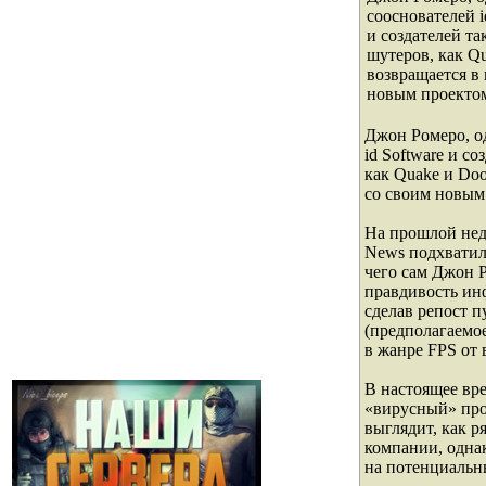
сооснователей i
и создателей та
шутеров, как Q
возвращается в
новым проекто
Джон Ромеро, о
id Software и с
как Quake и Do
со своим новым
На прошлой нед
News подхватил
чего сам Джон Р
правдивость ин
сделав репост
(предполагаемое
в жанре FPS от 
В настоящее вр
«вирусный» про
выглядит, как р
компании, одна
на потенциальн