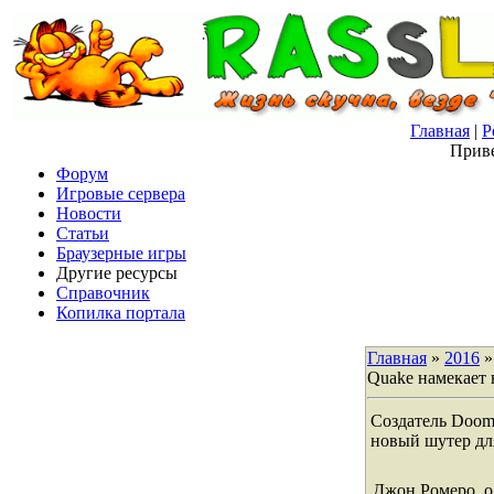
Главная
|
Р
Приве
Форум
Игровые сервера
Новости
Статьи
Браузерные игры
Другие ресурсы
Справочник
Копилка портала
Главная
»
2016
»
Quake намекает 
Создатель Doom
новый шутер дл
Джон Ромеро, о