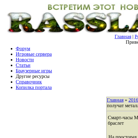
Главная
|
Р
Приве
Форум
Игровые сервера
Новости
Статьи
Браузерные игры
Другие ресурсы
Справочник
Копилка портала
Главная
»
201
получат метал
Смарт-часы M
браслет
На просторах 