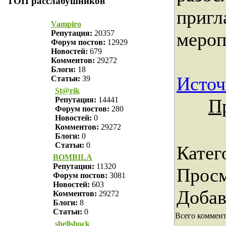
ТОП расслабушников
пригл
Vampiro
мероп
Репутация:
20357
Форум постов:
12929
Новостей:
679
Комментов:
29272
Блоги:
18
Источ
Статьи:
39
St@rik
П
Репутация:
14441
Форум постов:
280
Новостей:
0
Комментов:
29272
Блоги:
0
Статьи:
0
Катег
BOMBILA
Репутация:
11320
Прос
Форум постов:
3081
Новостей:
603
Доба
Комментов:
29272
Блоги:
8
Статьи:
0
Всего коммен
shellshock