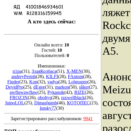
ляжет
А кто здесь сейчас:
Rockc
двумя
Онлайн всего:
10
A5.
Гостей:
10
Пользователей:
0
Именинники:
n1pa
(31)
,
ЗлаяКолбаса
(51)
,
X-MEN
(30)
,
Анонс
andreyPermb
(28)
,
KILFI
(28)
,
FAntom
(28)
,
Finder
(23)
,
Kon
(32)
,
vadya
(28)
,
Lolguspro
(26)
,
Meizu
DevidPro
(25)
,
dEgee
(31)
,
markon
(50)
,
sliker
(27)
,
awfluwawflaw
(25)
,
Pykansik
(42)
,
RIZE
(26)
,
FROZ3N
(26)
,
oboltys
(28)
,
raxwellblack
(26)
,
состо
JuipoLOL
(25)
,
Dimasfggnb
(46)
,
КОТОПЕС
(23)
,
lsnsky77
(30)
авгус
Зарегистрировано расслабушников:
9941
разос