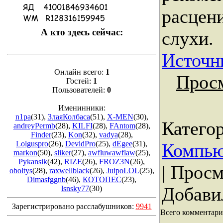
расцени
А кто здесь сейчас:
слухи.
Источн
Онлайн всего:
1
Прос
Гостей:
1
Пользователей:
0
Именинники:
n1pa
(31)
,
ЗлаяКолбаса
(51)
,
X-MEN
(30)
,
Катего
andreyPermb
(28)
,
KILFI
(28)
,
FAntom
(28)
,
Finder
(23)
,
Kon
(32)
,
vadya
(28)
,
Lolguspro
(26)
,
DevidPro
(25)
,
dEgee
(31)
,
Компью
markon
(50)
,
sliker
(27)
,
awfluwawflaw
(25)
,
Pykansik
(42)
,
RIZE
(26)
,
FROZ3N
(26)
,
|
Просм
oboltys
(28)
,
raxwellblack
(26)
,
JuipoLOL
(25)
,
Dimasfggnb
(46)
,
КОТОПЕС
(23)
,
Добави
lsnsky77
(30)
Зарегистрировано расслабушников:
9941
Всего комментари