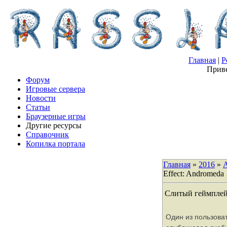
Главная
|
Р
Приве
Форум
Игровые сервера
Новости
Статьи
Браузерные игры
Другие ресурсы
Справочник
Копилка портала
Главная
»
2016
»
Effect: Andromeda
Слитый геймплей 
Один из пользов