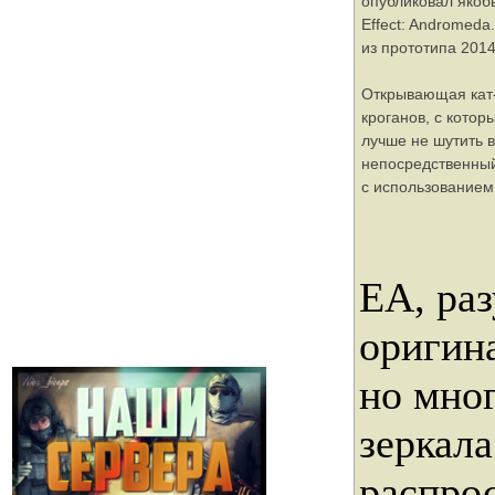
опубликовал якоб
Effect: Andromeda
из прототипа 2014
Открывающая кат-
кроганов, с котор
лучше не шутить в
непосредственны
с использованием
EA, раз
оригин
но мно
зеркал
распрос