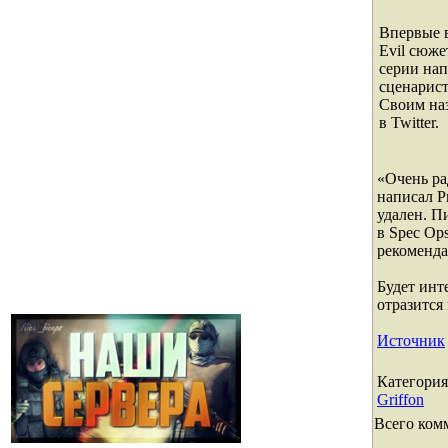
Впервые в
Evil сюже
серии на
сценарис
Своим на
в Twitter.
«Очень ра
написал Р
удален. П
в Spec Ops
рекоменда
Будет инт
отразится 
Источник
Категория
Griffon
Всего ком