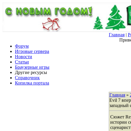
Главная
|
Р
Приве
Форум
Игровые сервера
Новости
Статьи
Браузерные игры
Другие ресурсы
Справочник
Копилка портала
Главная
»
Evil 7 впе
западный 
Сюжет Res
истории с
сценарист