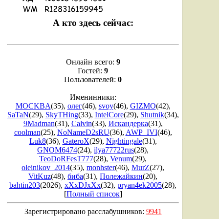
А кто здесь сейчас:
Онлайн всего:
9
Гостей:
9
Пользователей:
0
Именинники:
MOCKBA
(35)
,
олег
(46)
,
svoy
(46)
,
GIZMO
(42)
,
SaTaN
(29)
,
SkyTHing
(33)
,
IntelCore
(29)
,
Shutnik
(34)
,
9Madman
(31)
,
Calvin
(33)
,
Искандерка
(31)
,
coolman
(25)
,
NoNameD2sRU
(36)
,
AWP_IVI
(46)
,
Luk8
(36)
,
GateroX
(29)
,
Nightingale
(31)
,
GNOM6474
(24)
,
ilya77722rus
(28)
,
TeoDoRFesT777
(28)
,
Venum
(29)
,
oleinikov_2014
(35)
,
monhster
(46)
,
MurZ
(27)
,
VitKuz
(48)
,
биба
(31)
,
Полежайкин
(20)
,
bahtin203
(2026)
,
xXxDJxXx
(32)
,
pryan4ek2005
(28)
,
[
Полный список
]
Зарегистрировано расслабушников:
9941