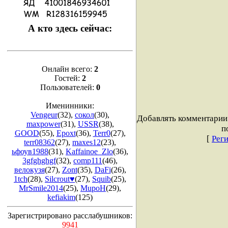
А кто здесь сейчас:
Онлайн всего:
2
Гостей:
2
Пользователей:
0
Именинники:
Vengeur
(32)
,
сокол
(30)
,
Добавлять комментарии
maxpower
(31)
,
USSR
(38)
,
п
GOOD
(55)
,
Epoxt
(36)
,
Terr0
(27)
,
[
Рег
terr08362
(27)
,
maxes12
(23)
,
ьфоув1988
(31)
,
Kaffainoe_Zlo
(36)
,
3gfghghgf
(32)
,
comp111
(46)
,
велокузя
(27)
,
Zont
(35)
,
DaFi
(26)
,
1tch
(28)
,
Silcrout♥
(27)
,
Squib
(25)
,
MrSmile2014
(25)
,
MupoH
(29)
,
kefiakim
(125)
Зарегистрировано расслабушников:
9941