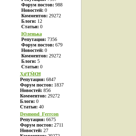
Форум постов:
988
Новостей:
0
Комментов:
29272
Блоги:
12
Статьи:
0
Юленька
Репутация:
7356
Форум постов:
679
Новостей:
0
Комментов:
29272
Блоги:
5
Статьи:
0
ҲửŦṀ€Ħ
Репутация:
6847
Форум постов:
1837
Новостей:
856
Комментов:
29272
Блоги:
0
Статьи:
40
Desmond_Ferrcon
Репутация:
6675
Форум постов:
2711
Новостей:
27
Комментов:
29272