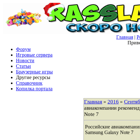
Главная
|
Р
Приве
Форум
Игровые сервера
Новости
Статьи
Браузерные игры
Другие ресурсы
Справочник
Копилка портала
Главная
»
2016
»
Сентя
авиакомпании рекоменду
Note 7
Российские авиакомпании
Samsung Galaxy Note 7