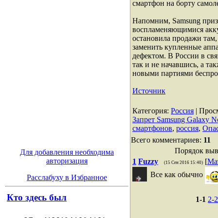
смартфон на борту самолет
Напомним, Samsung приз
воспламеняющимися акку
остановила продажи там,
заменить купленные апп
дефектом. В России в св
так и не начавшись, а та
новыми партиями беспро
Источник
Категория
:
Россия
|
Прос
Запрет Samsung Galaxy No
смартфонов
,
россия
,
Опа
Всего комментариев
:
11
Порядок выв
Для добавления необходима
авторизация
1
Fuzzy
[
Ма
(15 Сен 2016 15:40)
Все как обычно
Расслабуху в Избранное
Кто здесь был
1-1
2-2