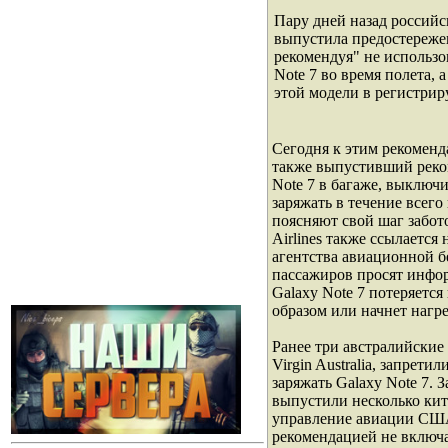
Пару дней назад российск
выпустила предостережен
рекомендуя" не использо
Note 7 во время полета, 
этой модели в регистрир
Сегодня к этим рекомен
также выпустивший реко
Note 7 в багаже, выключи
заряжать в течение всего
поясняют свой шаг забот
Airlines также ссылается
агентства авиационной б
пассажиров просят инфо
Galaxy Note 7 потеряется
образом или начнет нагре
Ранее три австралийские а
Virgin Australia, запрети
заряжать Galaxy Note 7. 
выпустили несколько ки
управление авиации США
рекомендацией не включа