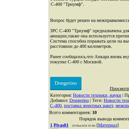
С-400 "Триумф".
Вопрос будет решен на межправкомисс
ЗРС С-400 "Триумф" предназначена для
авиации,также она используется проти
Система способна поражать цели на вы
расстоянии до 400 километров.
Ранее сообщалось,что Анкара вновь ве
покупке С-400 с Москвой.
Dongerino
Просмотр
Категория
:
Новости техники, науки
|
П
Добавил
:
Dongerino
|
Теги
:
Новости тех
С-400
,
поставка зенитных ракет
,
межпр
Всего комментариев
:
10
Порядок вывода коммент
1
Pivas01
[
Материал
]
(19 Ноя 2016 19:40)