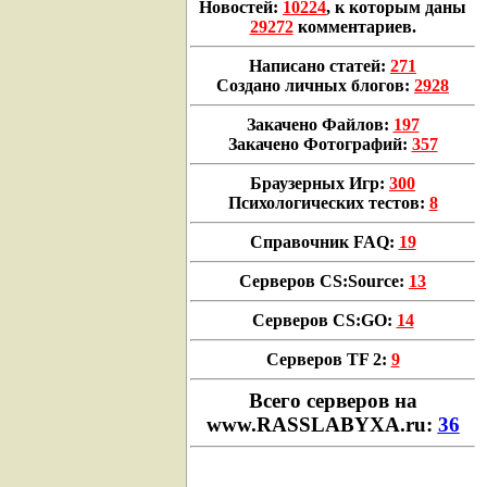
Новостей:
10224
, к которым даны
29272
комментариев.
Написано статей:
271
Создано личных блогов:
2928
Закачено Файлов:
197
Закачено Фотографий:
357
Браузерных Игр:
300
Психологических тестов:
8
Справочник FAQ:
19
Серверов CS:Source:
13
Серверов CS:GO:
14
Серверов TF 2:
9
Всего cерверов на
www.RASSLABYXA.ru:
36