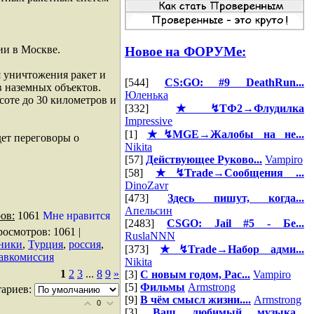
ии в Москве.
Новое на ФОРУМе:
 уничтожения ракет и
[544]
CS:GO: #9 DeathRun...
в наземных объектов.
Юленька
соте до 30 километров и
[332]
★↯ТФ2→Флудилка
Impressive
[1]
★↯MGE→Жалобы на не...
дет переговоры о
Nikita
[57]
Действующее Руково...
Vampiro
[58]
★↯Trade→Сообщения ...
DinoZavr
[473]
Здесь пишут, когда...
Апельсин
ов:
1061
Мне нравится
[2483]
CSGO: Jail #5 - Бе...
росмотров
: 1061 |
RuslaNNN
ники
,
Турция
,
россия
,
[373]
★↯Trade→Набор адми...
авкомиссия
Nikita
1
2
3
...
8
9
»
[3]
С новым годом, Рас...
Vampiro
[5]
Фильмы
Armstrong
ариев:
[9]
В чём смысл жизни....
Armstrong
0
[3]
Ваш любимый музыка...