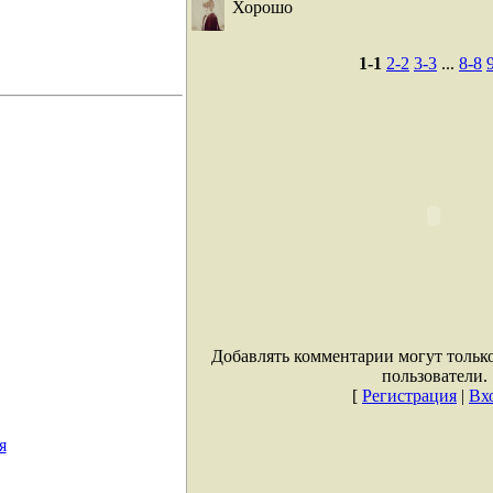
Хорошо
1-1
2-2
3-3
...
8-8
Добавлять комментарии могут тольк
пользователи.
[
Регистрация
|
Вх
я