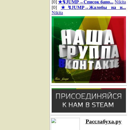
[0]
★↯JUMP→Список бано...
Nikita
[0]
★↯JUMP→Жалобы на н...
Nikita
Расслабуха.ру