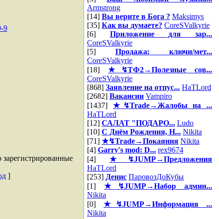
Armstrong
[14]
Вы верите в Бога ?
Maksimys
[35]
Как вы думаете?
CoreSValkyrie
9-9
[6]
Приложение для зар...
CoreSValkyrie
[5]
Продажа: ключи/мет...
CoreSValkyrie
[18]
★↯ТФ2→Полезные сов...
CoreSValkyrie
[868]
Заявление на отпус...
HaTLord
[2682]
Вакансии
Vampiro
[1437]
★↯Trade→Жалобы на ...
HaTLord
[12]
САЛАТ "ПОДАРО...
Ludo
[10]
С Днём Рождения, Н...
Nikita
[71]
★↯Trade→Покаяния
Nikita
[4]
Garry's mod: D...
rex9674
о зарегистрированные
[4]
★↯JUMP→Предложения
HaTLord
од
]
[253]
Денис
ПаровозДоКубы
[1]
★↯JUMP→Набор админ...
Nikita
[0]
★↯JUMP→Информация ...
Nikita