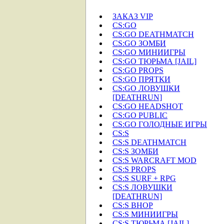
ЗАКАЗ VIP
CS:GO
CS:GO DEATHMATCH
CS:GO ЗОМБИ
CS:GO МИНИИГРЫ
CS:GO ТЮРЬМА [JAIL]
CS:GO PROPS
CS:GO ПРЯТКИ
CS:GO ЛОВУШКИ
[DEATHRUN]
CS:GO HEADSHOT
CS:GO PUBLIC
CS:GO ГОЛОДНЫЕ ИГРЫ
CS:S
CS:S DEATHMATCH
CS:S ЗОМБИ
CS:S WARCRAFT MOD
CS:S PROPS
CS:S SURF + RPG
CS:S ЛОВУШКИ
[DEATHRUN]
CS:S BHOP
CS:S МИНИИГРЫ
CS:S ТЮРЬМА [JAIL]