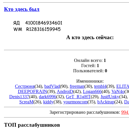
Кто здесь был
А кто здесь сейчас:
Онлайн всего:
1
Гостей:
1
Пользователей:
0
Именинники:
Сестрюня
(34)
,
badVlad
(90)
,
freeman
(30)
,
tembl4
(39)
,
ELIT
DEEPOFRAIN
(39)
,
AndroiD
(42)
,
Logan666
(40)
,
VaN4o
(3
Denis1337
(40)
,
dark6996
(32)
,
GeT_R1gHT
(29)
,
JustfUnky
(34)
,
ScreaM
(26)
,
kiddy
(38)
,
yourmoncom
(35)
,
bAcktrap
(24)
,
Da
Зарегистрировано расслабушников:
994
ТОП расслабушников