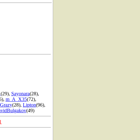
A
(29)
,
Sayonara
(28)
,
6)
,
m_A_X35
(72)
,
Grazy
(28)
,
Lipton
(96)
,
vidBulgakov
(49)
1