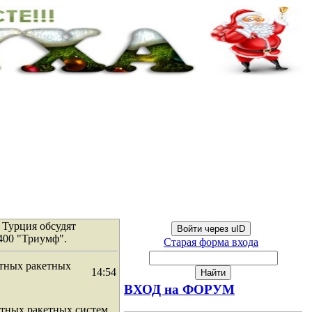
 Турция обсудят
Войти через uID
400 "Триумф".
Старая форма входа
итных ракетных
14:54
ВХОД на ФОРУМ
итных ракетных систем