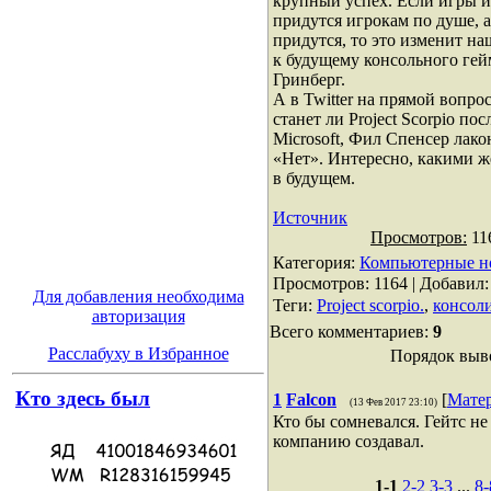
крупный успех. Если игры и
придутся игрокам по душе, а
придутся, то это изменит н
к будущему консольного гей
Гринберг.
А в Twitter на прямой вопрос
станет ли Project Scorpio по
Microsoft, Фил Спенсер лако
«Нет». Интересно, какими ж
в будущем.
Источник
Просмотров:
11
Категория
:
Компьютерные н
Просмотров
: 1164 |
Добавил
Для добавления необходима
Теги
:
Project scorpio.
,
консол
авторизация
Всего комментариев
:
9
Расслабуху в Избранное
Порядок выв
Кто здесь был
1
Falcon
[
Мате
(13 Фев 2017 23:10)
Кто бы сомневался. Гейтс не
компанию создавал.
1-1
2-2
3-3
...
8-