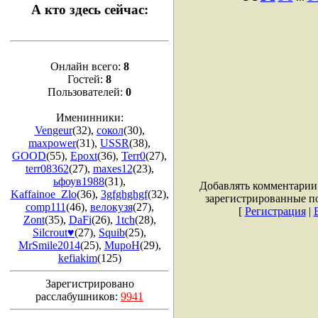
А кто здесь сейчас:
Онлайн всего:
8
Гостей:
8
Пользователей:
0
Именинники:
Vengeur
(32)
,
сокол
(30)
,
maxpower
(31)
,
USSR
(38)
,
GOOD
(55)
,
Epoxt
(36)
,
Terr0
(27)
,
terr08362
(27)
,
maxes12
(23)
,
ьфоув1988
(31)
,
Добавлять комментарии
Kaffainoe_Zlo
(36)
,
3gfghghgf
(32)
,
зарегистрированные по
comp111
(46)
,
велокузя
(27)
,
[
Регистрация
|
Zont
(35)
,
DaFi
(26)
,
1tch
(28)
,
Silcrout♥
(27)
,
Squib
(25)
,
MrSmile2014
(25)
,
MupoH
(29)
,
kefiakim
(125)
Зарегистрировано
расслабушников:
9941