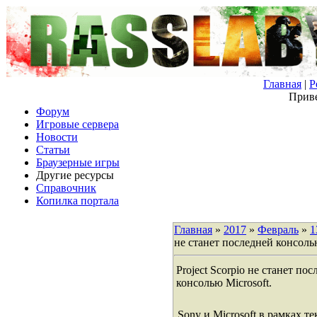
Главная
|
Р
Приве
Форум
Игровые сервера
Новости
Статьи
Браузерные игры
Другие ресурсы
Справочник
Копилка портала
Главная
»
2017
»
Февраль
»
1
не станет последней консолью
Project Scorpio не станет по
консолью Microsoft.
Sony и Microsoft в рамках т