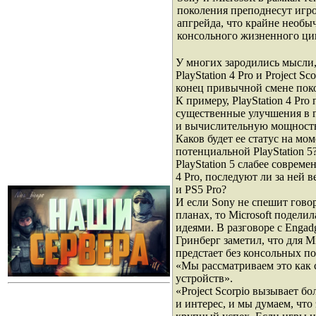
поколения преподнесут игр
апгрейда, что крайне необы
консольного жизненного ци
У многих зародились мысли,
PlayStation 4 Pro и Project Sc
конец привычной смене пок
К примеру, PlayStation 4 Pro
существенные улучшения в 
и вычислительную мощность 
Каков будет ее статус на мо
потенциальной PlayStation 5
PlayStation 5 слабее совреме
4 Pro, последуют ли за ней в
и PS5 Pro?
И если Sony не спешит гово
планах, то Microsoft подели
идеями. В разговоре с Engad
Гринберг заметил, что для Mi
предстает без консольных п
«Мы рассматриваем это как 
устройств».
«Project Scorpio вызывает б
и интерес, и мы думаем, что 