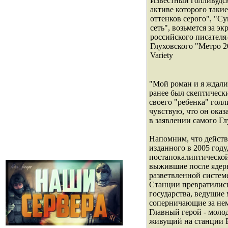
Известный голливудс
активе которого таки
оттенков серого", "С
сеть", возьмется за 
российского писателя
Глуховского "Метро 2
Variety
"Мой роман и я ждали 
ранее был скептическ
своего "ребенка" голл
чувствую, что он оказ
в заявлении самого Гл
Напомним, что действ
изданного в 2005 году
постапокалиптической
выжившие после ядерн
разветвленной систем
Станции превратились
государства, ведущие
соперничающие за нем
Главный герой - моло
живущий на станции