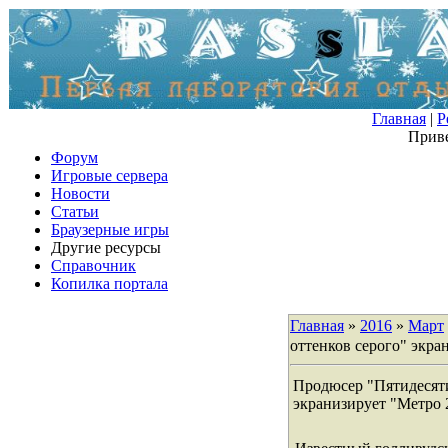
Главная
|
Р
Приве
Форум
Игровые сервера
Новости
Статьи
Браузерные игры
Другие ресурсы
Справочник
Копилка портала
Главная
»
2016
»
Март
оттенков серого" экра
Продюсер "Пятидесяти
экранизирует "Метро 