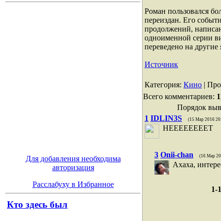
Роман пользовался бо
переиздан. Его событ
продолжений, написа
одноименной серии в
переведено на другие 
Источник
Категория
:
Кино
|
Про
Всего комментариев
:
1
Порядок выв
1
IDLIN3S
(15 Мар 2016 20
НЕЕЕЕЕЕЕЕТ
3
Onii-chan
(16 Мар 20
Для добавления необходима
Ахаха, интере
авторизация
Расслабуху в Избранное
1-
Кто здесь был