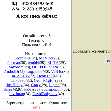
А кто здесь сейчас:
Онлайн всего:
6
Гостей:
6
Пользователей:
0
Добавлять комментари
Именинники:
Сестрюня
(34)
,
badVlad
(90)
,
[
Ре
freeman
(30)
,
tembl4
(39)
,
ELITA
(29)
,
Sayonara
(28)
,
DEEPOFRAIN
(39)
,
AndroiD
(42)
,
Logan666
(40)
,
VaN4o
(36)
,
m_A_X35
(72)
,
Denis1337
(40)
,
dark6996
(32)
,
GeT_R1gHT
(29)
,
JustfUnky
(34)
,
Grazy
(28)
,
Lipton
(96)
,
ScreaM
(26)
,
kiddy
(38)
,
yourmoncom
(35)
,
bAcktrap
(24)
,
DavidBulgakov
(49)
Зарегистрировано расслабушников:
9941