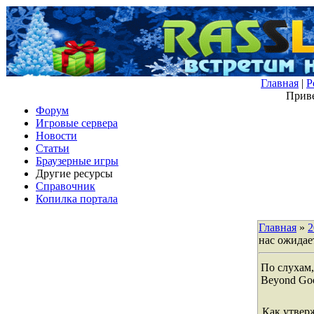
Главная
|
Р
Приве
Форум
Игровые сервера
Новости
Статьи
Браузерные игры
Другие ресурсы
Справочник
Копилка портала
Главная
»
2
нас ожидае
По слухам,
Beyond Goo
Как утвер