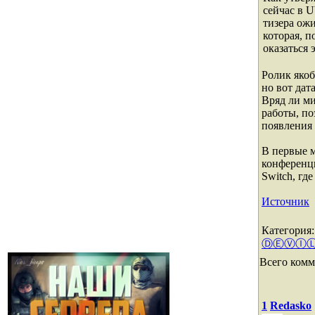
сейчас в U
тизера ожи
которая, п
оказаться 
Ролик якоб
но вот дат
Вряд ли ми
работы, п
появления 
В первые м
конференц
Switch, гд
Источник
Категория
ⒹⒺⓋⒾ
Всего комм
1
Redasko