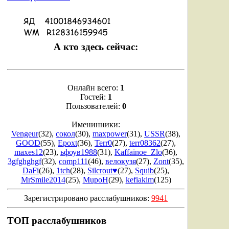
А кто здесь сейчас:
Онлайн всего:
1
Гостей:
1
Пользователей:
0
Именинники:
Vengeur
(32)
,
сокол
(30)
,
maxpower
(31)
,
USSR
(38)
,
GOOD
(55)
,
Epoxt
(36)
,
Terr0
(27)
,
terr08362
(27)
,
maxes12
(23)
,
ьфоув1988
(31)
,
Kaffainoe_Zlo
(36)
,
3gfghghgf
(32)
,
comp111
(46)
,
велокузя
(27)
,
Zont
(35)
,
DaFi
(26)
,
1tch
(28)
,
Silcrout♥
(27)
,
Squib
(25)
,
MrSmile2014
(25)
,
MupoH
(29)
,
kefiakim
(125)
Зарегистрировано расслабушников:
9941
ТОП расслабушников