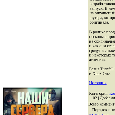
разработчиков
выпуск. В нем
на закулисный
шутера, кото
оригинала.
В ролике про
несколько при
на оригинальн
и как они ста
грядут в сикв
и некоторых т
аспектов.
Релиз Titanfal
и Xbox One.
Источник
Категория
:
Ко
1102 |
Добавил
Всего коммент
Порядок выв