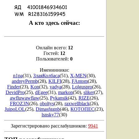
А кто здесь сейчас:
Онлайн всего:
12
Гостей:
12
Пользователей:
0
Именинники:
n1pa
(31)
,
ЗлаяКолбаса
(51)
,
X-MEN
(30)
,
andreyPermb
(28)
,
KILFI
(28)
,
FAntom
(28)
,
Finder
(23)
,
Kon
(32)
,
vadya
(28)
,
Lolguspro
(26)
,
DevidPro
(25)
,
dEgee
(31)
,
markon
(50)
,
sliker
(27)
,
awfluwawflaw
(25)
,
Pykansik
(42)
,
RIZE
(26)
,
FROZ3N
(26)
,
oboltys
(28)
,
raxwellblack
(26)
,
JuipoLOL
(25)
,
Dimasfggnb
(46)
,
КОТОПЕС
(23)
,
lsnsky77
(30)
Зарегистрировано расслабушников:
9941