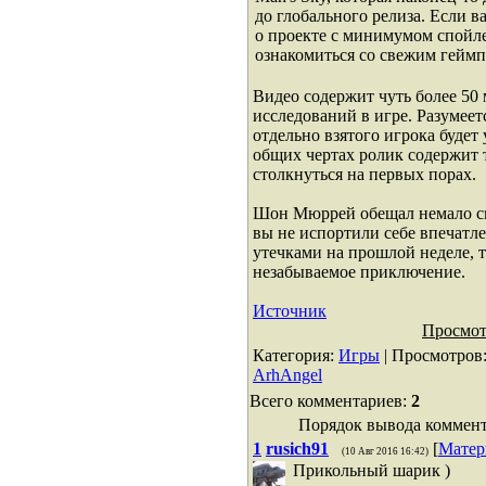
до глобального релиза. Если в
о проекте с минимумом спойле
ознакомиться со свежим гейм
Видео содержит чуть более 50
исследований в игре. Разумеет
отдельно взятого игрока будет
общих чертах ролик содержит т
столкнуться на первых порах.
Шон Мюррей обещал немало сю
вы не испортили себе впечат
утечками на прошлой неделе, т
незабываемое приключение.
Источник
Просмот
Категория
:
Игры
|
Просмотров
ArhAngel
Всего комментариев
:
2
Порядок вывода коммент
1
rusich91
[
Матер
(10 Авг 2016 16:42)
Прикольный шарик )