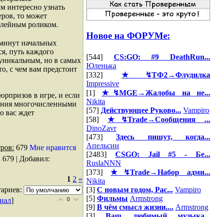
ам интересно узнать
ров, то может
плейным роликом.
Новое на ФОРУМе:
 минут начальных
ся, путь каждого
[544]
CS:GO: #9 DeathRun...
 уникальным, но в самых
Юленька
о, с чем вам предстоит
[332]
★↯ТФ2→Флудилка
Impressive
[1]
★↯MGE→Жалобы на не...
рпризов в игре, и если
Nikita
ления многочисленными
[57]
Действующее Руково...
Vampiro
о вас ждет
[58]
★↯Trade→Сообщения ...
DinoZavr
[473]
Здесь пишут, когда...
Апельсин
ров:
679
Мне нравится
[2483]
CSGO: Jail #5 - Бе...
: 679 |
Добавил
:
RuslaNNN
[373]
★↯Trade→Набор адми...
1
2
»
Nikita
ариев:
[3]
С новым годом, Рас...
Vampiro
[5]
Фильмы
Armstrong
иал
]
0
[9]
В чём смысл жизни....
Armstrong
[3]
Ваш любимый музыка...