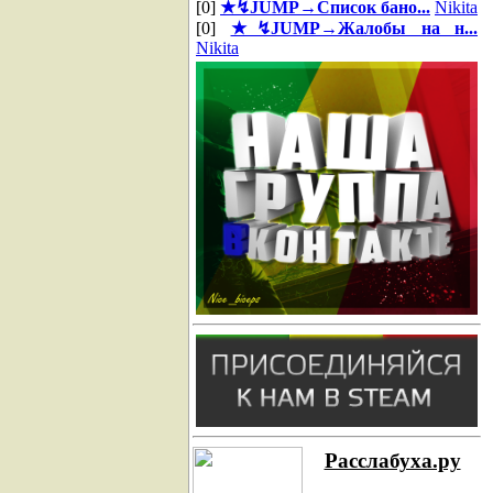
[0]
★↯JUMP→Список бано...
Nikita
[0]
★↯JUMP→Жалобы на н...
Nikita
Расслабуха.ру