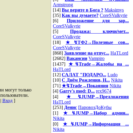
Armstrong
[14]
Вы верите в Бога ?
Maksimys
[35]
Как вы думаете?
CoreSValkyrie
[6]
Приложение для зар...
CoreSValkyrie
[5]
Продажа: ключи/мет...
CoreSValkyrie
[18]
★↯ТФ2→Полезные сов...
CoreSValkyrie
[868]
Заявление на отпус...
HaTLord
[2682]
Вакансии
Vampiro
[1437]
★↯Trade→Жалобы на ...
HaTLord
[12]
САЛАТ "ПОДАРО...
Ludo
[10]
С Днём Рождения, Н...
Nikita
[71]
★↯Trade→Покаяния
Nikita
и могут только
[4]
Garry's mod: D...
rex9674
пользователи.
[4]
★↯JUMP→Предложения
|
Вход
]
HaTLord
[253]
Денис
ПаровозДоКубы
[1]
★↯JUMP→Набор админ...
Nikita
[0]
★↯JUMP→Информация ...
Nikita