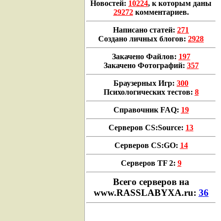
Новостей:
10224
, к которым даны
29272
комментариев.
Написано статей:
271
Создано личных блогов:
2928
Закачено Файлов:
197
Закачено Фотографий:
357
Браузерных Игр:
300
Психологических тестов:
8
Справочник FAQ:
19
Серверов CS:Source:
13
Серверов CS:GO:
14
Серверов TF 2:
9
Всего cерверов на
www.RASSLABYXA.ru:
36