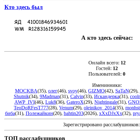
Кто здесь был
А кто здесь сейчас:
Онлайн всего:
12
Гостей:
12
Пользователей:
0
Именинники:
MOCKBA
(35)
,
олег
(46)
,
svoy
(46)
,
GIZMO
(42)
,
SaTaN
(29)
,
Shutnik
(34)
,
9Madman
(31)
,
Calvin
(33)
,
Искандерка
(31)
,
cool
AWP_IVI
(46)
,
Luk8
(36)
,
GateroX
(29)
,
Nightingale
(31)
,
GNO
TeoDoRFesT777
(28)
,
Venum
(29)
,
oleinikov_2014
(35)
,
monhst
биба
(31)
,
Полежайкин
(20)
,
bahtin203
(2026)
,
xXxDJxXx
(32)
,
pry
Зарегистрировано расслабушников
ТОП расслабушников