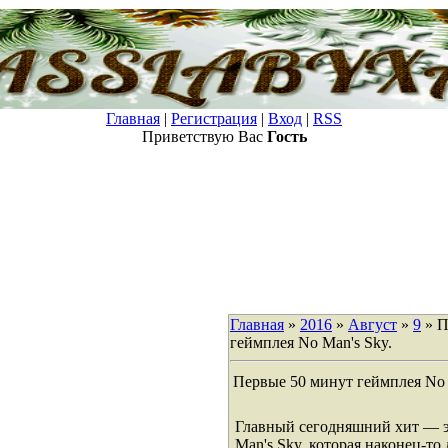
Главная
|
Регистрация
|
Вход
|
RSS
Приветствую Вас
Гость
Главная
»
2016
»
Август
»
9
» П
геймплея No Man's Sky.
Первые 50 минут геймплея No 
Главный сегодняшний хит — э
Man's Sky, которая наконец-то