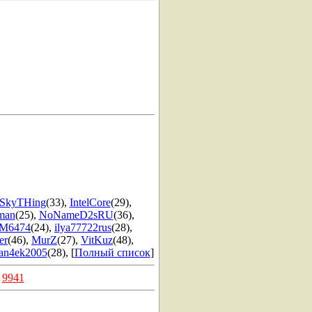
SkyTHing
(33)
,
IntelCore
(29)
,
man
(25)
,
NoNameD2sRU
(36)
,
M6474
(24)
,
ilya77722rus
(28)
,
er
(46)
,
MurZ
(27)
,
VitKuz
(48)
,
an4ek2005
(28)
, [
Полный список
]
:
9941