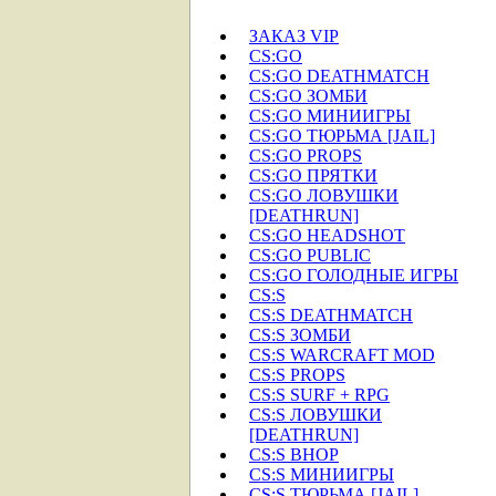
ЗАКАЗ VIP
CS:GO
CS:GO DEATHMATCH
CS:GO ЗОМБИ
CS:GO МИНИИГРЫ
CS:GO ТЮРЬМА [JAIL]
CS:GO PROPS
CS:GO ПРЯТКИ
CS:GO ЛОВУШКИ
[DEATHRUN]
CS:GO HEADSHOT
CS:GO PUBLIC
CS:GO ГОЛОДНЫЕ ИГРЫ
CS:S
CS:S DEATHMATCH
CS:S ЗОМБИ
CS:S WARCRAFT MOD
CS:S PROPS
CS:S SURF + RPG
CS:S ЛОВУШКИ
[DEATHRUN]
CS:S BHOP
CS:S МИНИИГРЫ
CS:S ТЮРЬМА [JAIL]