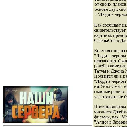
от своих планов
основе двух сво
- "Люди в черно
Как сообщает из
свидетельствует
картины, предст
CinemaCon в Лас
Естественно, о 
"Люди в черном 
неизвестно. Ожи
ролей в комедии
Татум и Джона Х
Появится ли в ка
"Люди в черном"
ни Уилл Смит, 
главные роли в 
участвовать не б
Постановщиком 
числится Джеймс
фильмы, как "Ма
"Алиса в Зазерк