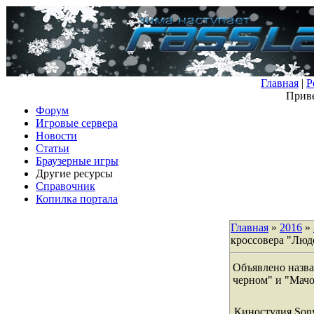
Главная
|
Р
Приве
Форум
Игровые сервера
Новости
Статьи
Браузерные игры
Другие ресурсы
Справочник
Копилка портала
Главная
»
2016
»
кроссовера "Люд
Объявлено назва
черном" и "Мачо
Киностудия Sony 