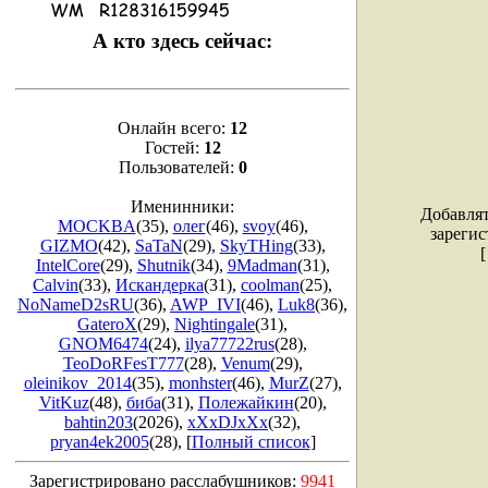
А кто здесь сейчас:
Онлайн всего:
12
Гостей:
12
Пользователей:
0
Именинники:
Добавлят
MOCKBA
(35)
,
олег
(46)
,
svoy
(46)
,
зарегис
GIZMO
(42)
,
SaTaN
(29)
,
SkyTHing
(33)
,
IntelCore
(29)
,
Shutnik
(34)
,
9Madman
(31)
,
Calvin
(33)
,
Искандерка
(31)
,
coolman
(25)
,
NoNameD2sRU
(36)
,
AWP_IVI
(46)
,
Luk8
(36)
,
GateroX
(29)
,
Nightingale
(31)
,
GNOM6474
(24)
,
ilya77722rus
(28)
,
TeoDoRFesT777
(28)
,
Venum
(29)
,
oleinikov_2014
(35)
,
monhster
(46)
,
MurZ
(27)
,
VitKuz
(48)
,
биба
(31)
,
Полежайкин
(20)
,
bahtin203
(2026)
,
xXxDJxXx
(32)
,
pryan4ek2005
(28)
, [
Полный список
]
Зарегистрировано расслабушников:
9941