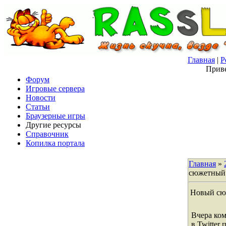
Главная
|
Р
Приве
Форум
Игровые сервера
Новости
Статьи
Браузерные игры
Другие ресурсы
Справочник
Копилка портала
Главная
»
сюжетный 
Новый сюж
Вчера ко
в Twitter