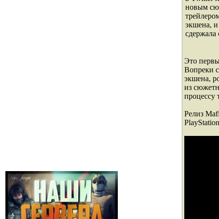
новым с
трейлером
экшена, и
сдержала 
Это первы
Вопреки с
экшена, р
из сюжетн
процессу 
Релиз Mafi
PlayStatio