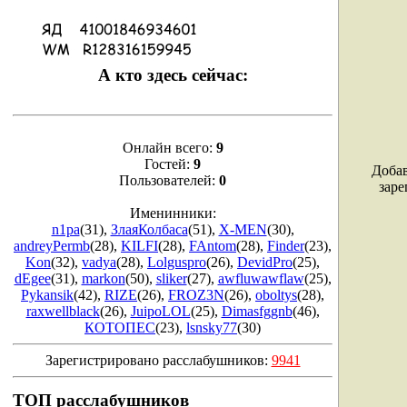
А кто здесь сейчас:
Онлайн всего:
9
Гостей:
9
Добав
Пользователей:
0
заре
Именинники:
n1pa
(31)
,
ЗлаяКолбаса
(51)
,
X-MEN
(30)
,
andreyPermb
(28)
,
KILFI
(28)
,
FAntom
(28)
,
Finder
(23)
,
Kon
(32)
,
vadya
(28)
,
Lolguspro
(26)
,
DevidPro
(25)
,
dEgee
(31)
,
markon
(50)
,
sliker
(27)
,
awfluwawflaw
(25)
,
Pykansik
(42)
,
RIZE
(26)
,
FROZ3N
(26)
,
oboltys
(28)
,
raxwellblack
(26)
,
JuipoLOL
(25)
,
Dimasfggnb
(46)
,
КОТОПЕС
(23)
,
lsnsky77
(30)
Зарегистрировано расслабушников:
9941
ТОП расслабушников