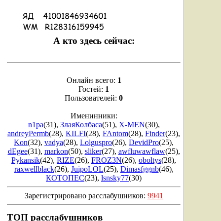
А кто здесь сейчас:
Онлайн всего:
1
Гостей:
1
Пользователей:
0
Именинники:
n1pa
(31)
,
ЗлаяКолбаса
(51)
,
X-MEN
(30)
,
andreyPermb
(28)
,
KILFI
(28)
,
FAntom
(28)
,
Finder
(23)
,
Kon
(32)
,
vadya
(28)
,
Lolguspro
(26)
,
DevidPro
(25)
,
dEgee
(31)
,
markon
(50)
,
sliker
(27)
,
awfluwawflaw
(25)
,
Pykansik
(42)
,
RIZE
(26)
,
FROZ3N
(26)
,
oboltys
(28)
,
raxwellblack
(26)
,
JuipoLOL
(25)
,
Dimasfggnb
(46)
,
КОТОПЕС
(23)
,
lsnsky77
(30)
Зарегистрировано расслабушников:
9941
ТОП расслабушников