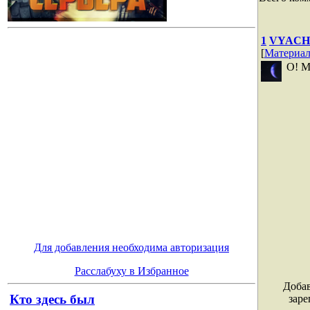
1
VYACH
[
Материа
О! М
Для добавления необходима авторизация
Расслабуху в Избранное
Добав
Кто здесь был
заре