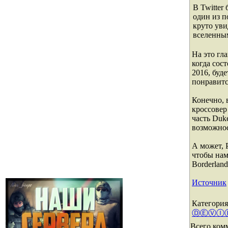
В Twitter
один из п
круто уви
вселенным
На это гла
когда сос
2016, буд
понравитс
Конечно, 
кроссовер
часть Duk
возможнос
А может, 
чтобы нам
Borderland
Источник
Категория
ⒹⒺⓋⒾ
Всего ком