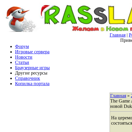
Главная
|
Р
Приве
Форум
Игровые сервера
Новости
Статьи
Браузерные игры
Другие ресурсы
Справочник
Копилка портала
Главная
»
The Game 
новой Duk
На церем
состоятьс