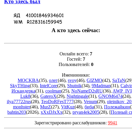
Кто здесь был
А кто здесь сейчас:
Онлайн всего:
7
Гостей:
7
Пользователей:
0
Именинники:
MOCKBA
(35)
,
олег
(46)
,
svoy
(46)
,
GIZMO
(42)
,
SaTaN
(29
SkyTHing
(33)
,
IntelCore
(29)
,
Shutnik
(34)
,
9Madman
(31)
,
Calvi
Искандерка
(31)
,
coolman
(25)
,
NoNameD2sRU
(36)
,
AWP_IVI
Luk8
(36)
,
GateroX
(29)
,
Nightingale
(31)
,
GNOM6474
(24)
,
ilya77722rus
(28)
,
TeoDoRFesT777
(28)
,
Venum
(29)
,
oleinikov_20
monhster
(46)
,
MurZ
(27)
,
VitKuz
(48)
,
биба
(31)
,
Полежайкин
(
bahtin203
(2026)
,
xXxDJxXx
(32)
,
pryan4ek2005
(28)
, [
Полный с
Зарегистрировано расслабушников:
9941