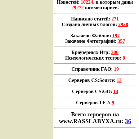
Новостей:
10224
, к которым даны
29272
комментариев.
Написано статей:
271
Создано личных блогов:
2928
Закачено Файлов:
197
Закачено Фотографий:
357
Браузерных Игр:
300
Психологических тестов:
8
Справочник FAQ:
19
Серверов CS:Source:
13
Серверов CS:GO:
14
Серверов TF 2:
9
Всего cерверов на
www.RASSLABYXA.ru:
36