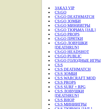
ЗАКАЗ VIP
CS:GO
CS:GO DEATHMATCH
CS:GO ЗОМБИ
CS:GO МИНИИГРЫ
CS:GO ТЮРЬМА [JAIL]
CS:GO PROPS
CS:GO ПРЯТКИ
CS:GO ЛОВУШКИ
[DEATHRUN]
CS:GO HEADSHOT
CS:GO PUBLIC
CS:GO ГОЛОДНЫЕ ИГРЫ
CS:S
CS:S DEATHMATCH
CS:S ЗОМБИ
CS:S WARCRAFT MOD
CS:S PROPS
CS:S SURF + RPG
CS:S ЛОВУШКИ
[DEATHRUN]
CS:S BHOP
CS:S МИНИИГРЫ
CS:S ТЮРЬМА [JAIL]