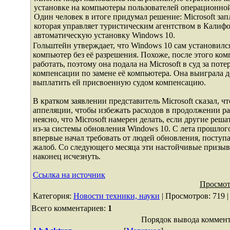
установке на компьютеры пользователей операционно
Один человек в итоге придумал решение: Microsoft за
которая управляет туристическим агентством в Калифо
автоматическую установку Windows 10.
Гольштейн утверждает, что Windows 10 сам установился
компьютер без её разрешения. Похоже, после этого ком
работать, поэтому она подала на Microsoft в суд за поте
компенсации по замене её компьютера. Она выиграла де
выплатить ей присвоенную судом компенсацию.
В кратком заявлении представитель Microsoft сказал, чт
аппеляции, чтобы избежать расходов в продолжении ра
неясно, что Microsoft намерен делать, если другие реш
из-за системы обновления Windows 10. С лета прошлого 
впервые начал требовать от людей обновления, поступ
жалоб. Со следующего месяца эти настойчивые призы
наконец исчезнуть.
Ссылка на источник
Просмот
Категория
:
Новости техники, науки
|
Просмотров
: 719 
Всего комментариев
:
1
Порядок вывода коммент