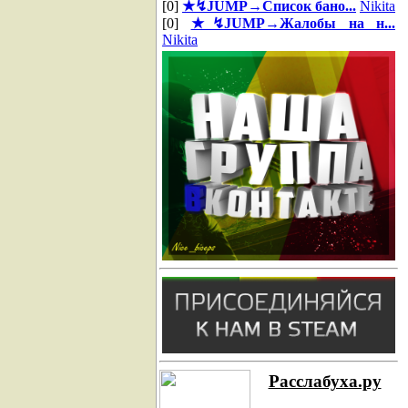
[0]
★↯JUMP→Список бано...
Nikita
[0]
★↯JUMP→Жалобы на н...
Nikita
Расслабуха.ру