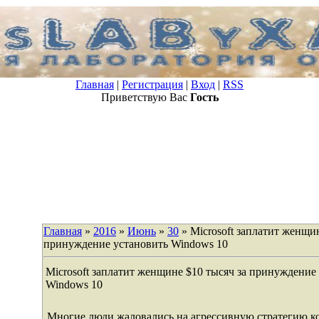
Главная
|
Регистрация
|
Вход
|
RSS
Приветствую Вас
Гость
Главная
»
2016
»
Июнь
»
30
» Microsoft заплатит женщин
принуждение установить Windows 10
Microsoft заплатит женщине $10 тысяч за принуждение
Windows 10
Многие люди жаловались на агрессивную стратегию ко