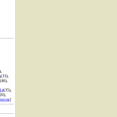
)
,
n
(33)
,
(46)
,
14
(35)
,
20)
,
писок
]