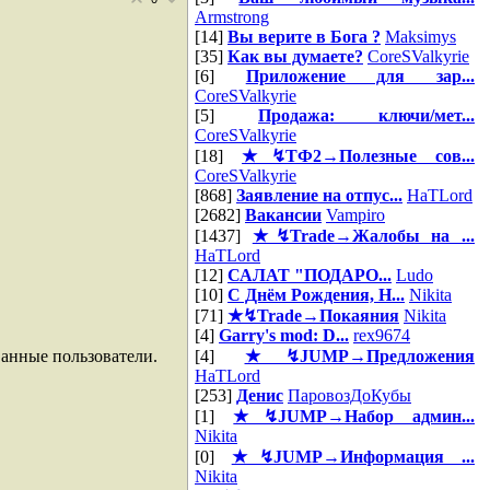
Armstrong
[14]
Вы верите в Бога ?
Maksimys
[35]
Как вы думаете?
CoreSValkyrie
[6]
Приложение для зар...
CoreSValkyrie
[5]
Продажа: ключи/мет...
CoreSValkyrie
[18]
★↯ТФ2→Полезные сов...
CoreSValkyrie
[868]
Заявление на отпус...
HaTLord
[2682]
Вакансии
Vampiro
[1437]
★↯Trade→Жалобы на ...
HaTLord
[12]
САЛАТ "ПОДАРО...
Ludo
[10]
С Днём Рождения, Н...
Nikita
[71]
★↯Trade→Покаяния
Nikita
[4]
Garry's mod: D...
rex9674
ванные пользователи.
[4]
★↯JUMP→Предложения
HaTLord
[253]
Денис
ПаровозДоКубы
[1]
★↯JUMP→Набор админ...
Nikita
[0]
★↯JUMP→Информация ...
Nikita