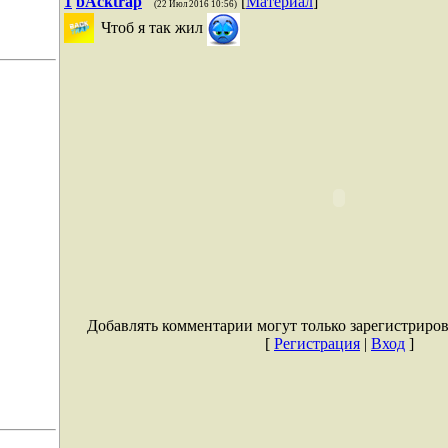
1
bAcktrap
[
Материал
]
(22 Июл 2016 10:56)
Чтоб я так жил
Добавлять комментарии могут только зарегистриро
[
Регистрация
|
Вход
]