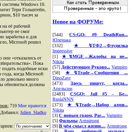
й системы Windows 10.
платит Тери Гольштейн,
рнии, $10 тысяч за
Новое на ФОРУМе:
 на её рабочий
пьютер не смог
[544]
CS:GO: #9 DeathRun...
рю заработка и для
Юленька
ло, Microsoft решил
[332]
★↯ТФ2→Флудилка
Impressive
[1]
★↯MGE→Жалобы на не...
о они «отказались от
Nikita
збирательства». Пока
[57]
Действующее Руково...
Vampiro
ат подать подобные иски
[58]
★↯Trade→Сообщения ...
года, когда Microsoft
DinoZavr
ало довольно много
[473]
Здесь пишут, когда...
вы обновиться должны
Апельсин
[2483]
CSGO: Jail #5 - Бе...
RuslaNNN
[373]
★↯Trade→Набор адми...
ров:
719
Мне нравится
Nikita
|
Добавил
:
Julien_Sladko
[3]
С новым годом, Рас...
Vampiro
[5]
Фильмы
Armstrong
ариев:
[9]
В чём смысл жизни....
Armstrong
[3]
Ваш любимый музыка...
0