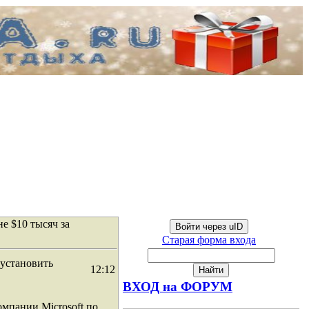
е $10 тысяч за
Войти через uID
Старая форма входа
 установить
12:12
ВХОД на ФОРУМ
мпании Microsoft по