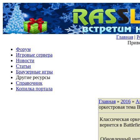
Главная
|
Р
Приве
Форум
Игровые сервера
Новости
Статьи
Браузерные игры
Другие ресурсы
Справочник
Копилка портала
Главная
»
2016
»
А
оркестровая тема Bat
Классическая оркес
вернется в Battlefie
Обновленный интер