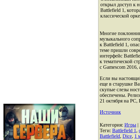
открыл доступ к 
Battlefield 1, кот
классической оркес
Многие поклонник
музыкального соп
к Battlefield 1, оп
теме пришли совр
интерфейс Battlefi
к тематической стр
с Gamescom 2016, а
Если вы настоящий
еще в старушке Bat
скупые слезы ност
обеспечены. Релиз 
21 октября на PC,
Источник
Категория
:
Игры
|
Теги
:
Battlefield 1
,
Battlefield
,
Dice
,
1 