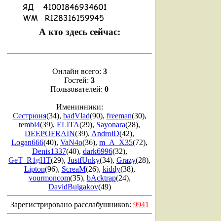
А кто здесь сейчас:
Онлайн всего:
3
Гостей:
3
Пользователей:
0
Именинники:
Сестрюня
(34)
,
badVlad
(90)
,
freeman
(30)
,
tembl4
(39)
,
ELITA
(29)
,
Sayonara
(28)
,
DEEPOFRAIN
(39)
,
AndroiD
(42)
,
Logan666
(40)
,
VaN4o
(36)
,
m_A_X35
(72)
,
Denis1337
(40)
,
dark6996
(32)
,
GeT_R1gHT
(29)
,
JustfUnky
(34)
,
Grazy
(28)
,
Lipton
(96)
,
ScreaM
(26)
,
kiddy
(38)
,
yourmoncom
(35)
,
bAcktrap
(24)
,
DavidBulgakov
(49)
Зарегистрировано расслабушников:
9941