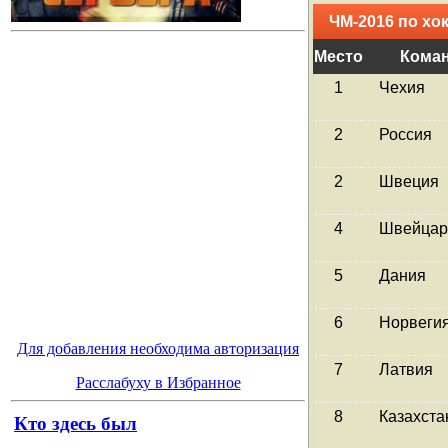
ЧМ-2016 по хо
Место
Кома
1
Чехия
2
Россия
2
Швеция
4
Швейцар
5
Дания
6
Норвеги
Для добавления необходима авторизация
7
Латвия
Расслабуху в Избранное
8
Казахста
Кто здесь был