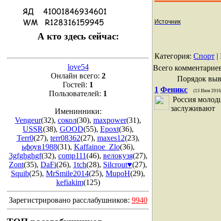
Источник
А кто здесь сейчас:
Категория
:
Спорт
|
love54
Всего комментарие
Онлайн всего:
2
Порядок выв
Гостей:
1
1
Феникс
(13 Июн 2016
Пользователей:
1
Россия молод
заслуживают
Именинники:
Vengeur
(32)
,
сокол
(30)
,
maxpower
(31)
,
USSR
(38)
,
GOOD
(55)
,
Epoxt
(36)
,
Terr0
(27)
,
terr08362
(27)
,
maxes12
(23)
,
ьфоув1988
(31)
,
Kaffainoe_Zlo
(36)
,
3gfghghgf
(32)
,
comp111
(46)
,
велокузя
(27)
,
Zont
(35)
,
DaFi
(26)
,
1tch
(28)
,
Silcrout♥
(27)
,
Squib
(25)
,
MrSmile2014
(25)
,
MupoH
(29)
,
kefiakim
(125)
Зарегистрировано расслабушников:
9940