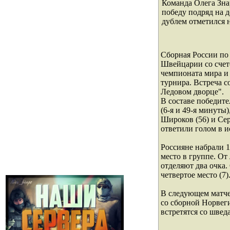
Команда Олега Зна
победу подряд на 
дублем отметился
Сборная России по
Швейцарии со счет
чемпионата мира и 
турнира. Встреча с
Ледовом дворце".
В составе победит
(6-я и 49-я минуты
Широков (56) и Се
ответили голом в 
Россияне набрали 1
место в группе. О
отделяют два очка
четвертое место (7)
В следующем матче
со сборной Норвег
встретятся со швед