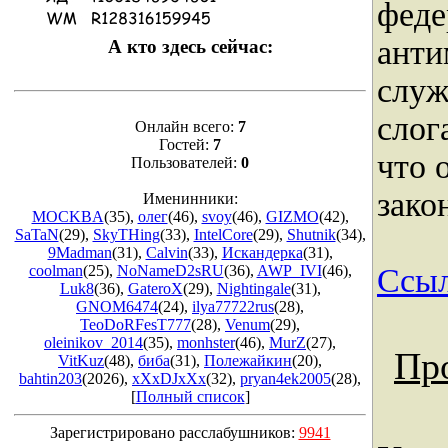
феде
анти
А кто здесь сейчас:
служ
слог
Онлайн всего:
7
Гостей:
7
что 
Пользователей:
0
зако
Именинники:
MOCKBA
(35)
,
олег
(46)
,
svoy
(46)
,
GIZMO
(42)
,
SaTaN
(29)
,
SkyTHing
(33)
,
IntelCore
(29)
,
Shutnik
(34)
,
9Madman
(31)
,
Calvin
(33)
,
Искандерка
(31)
,
Ссыл
coolman
(25)
,
NoNameD2sRU
(36)
,
AWP_IVI
(46)
,
Luk8
(36)
,
GateroX
(29)
,
Nightingale
(31)
,
GNOM6474
(24)
,
ilya77722rus
(28)
,
TeoDoRFesT777
(28)
,
Venum
(29)
,
oleinikov_2014
(35)
,
monhster
(46)
,
MurZ
(27)
,
Пр
VitKuz
(48)
,
биба
(31)
,
Полежайкин
(20)
,
bahtin203
(2026)
,
xXxDJxXx
(32)
,
pryan4ek2005
(28)
,
[
Полный список
]
Зарегистрировано расслабушников:
9941