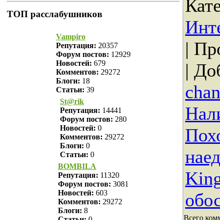
Кат
ТОП расслабушников
Инт
Vampiro
|
Пр
Репутация:
20357
Форум постов:
12929
Новостей:
679
|
До
Комментов:
29272
Блоги:
18
cha
Статьи:
39
St@rik
Нал
Репутация:
14441
Форум постов:
280
Новостей:
0
Похо
Комментов:
29272
Блоги:
0
нае
Статьи:
0
BOMBILA
Kin
Репутация:
11320
Форум постов:
3081
Новостей:
603
обо
Комментов:
29272
Блоги:
8
Всего ком
Статьи:
0