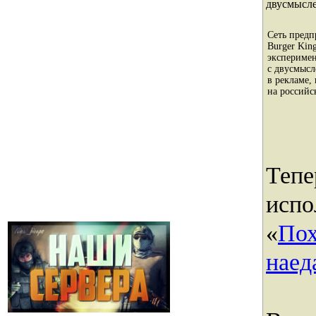
двусмысл
Сеть предп
Burger Kin
эксперимен
с двусмыс
в рекламе,
на россий
Тепе
испо
«
Пох
наед