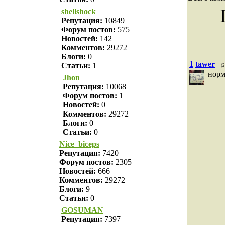
shellshock
Репутация:
10849
Форум постов:
575
Новостей:
142
Комментов:
29272
Блоги:
0
1
tawer
Статьи:
1
(
нор
Jhon
Репутация:
10068
Форум постов:
1
Новостей:
0
Комментов:
29272
Блоги:
0
Статьи:
0
Nice_biceps
Репутация:
7420
Форум постов:
2305
Новостей:
666
Комментов:
29272
Блоги:
9
Статьи:
0
GOSUMAN
Репутация:
7397