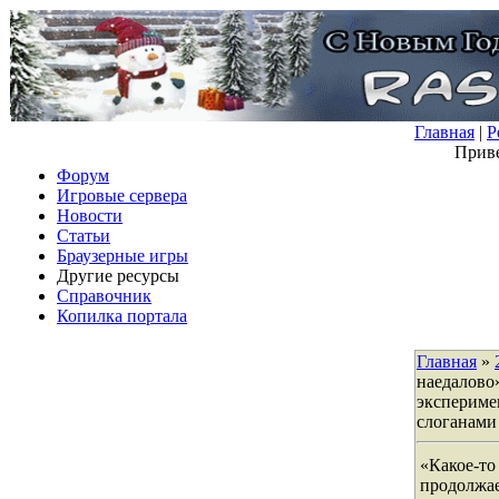
Главная
|
Р
Приве
Форум
Игровые сервера
Новости
Статьи
Браузерные игры
Другие ресурсы
Справочник
Копилка портала
Главная
»
наедалово»
экспериме
слоганами
«Какое-то
продолжае