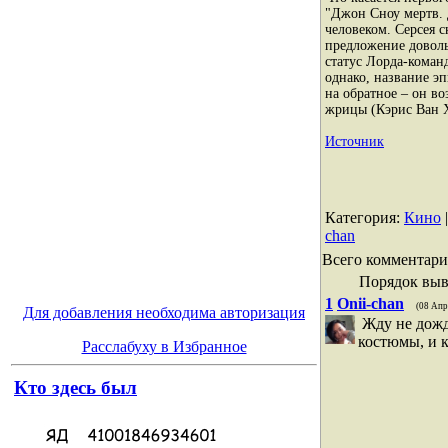
"Джон Сноу мертв. 
человеком. Серсея с
предложение довол
статус Лорда-коман
однако, название э
на обратное – он в
жрицы (Кэрис Ван Х
Источник
Категория
:
Кино
chan
Всего комментари
Порядок выв
1
Onii-chan
(08 Апр
Для добавления необходима авторизация
Жду не дожд
костюмы, и
Расслабуху в Избранное
Кто здесь был