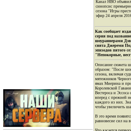
Канал HBO объявил
синопсис премьерн
сезона "Игры прест
эфир 24 апреля 2016
Как сообщает издан
серия под назван
шоураннерами Дэв
снята Джереми Под
эпизодов пятого с
"Непокорные, несг
Описание сюжета ш
образом: "После ш
сезона, включая суд
мятежников Черного
ямах Миерина и пр
Королевской Гавани
Вестероса и Эссоса
вперед с прежней н
каждого из них. Зн
чтобы увеличить ша
В это время появят
равновесие сил на в
Что касается первог