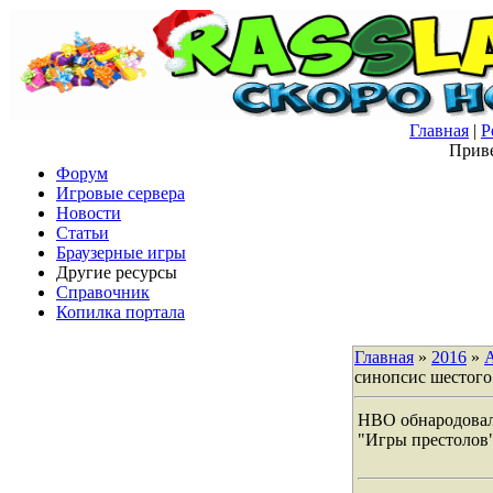
Главная
|
Р
Приве
Форум
Игровые сервера
Новости
Статьи
Браузерные игры
Другие ресурсы
Справочник
Копилка портала
Главная
»
2016
»
синопсис шестого
HBO обнародовал
"Игры престолов