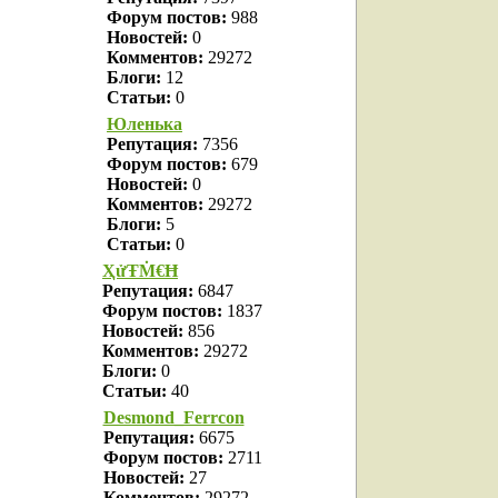
Форум постов:
988
Новостей:
0
Комментов:
29272
Блоги:
12
Статьи:
0
Юленька
Репутация:
7356
Форум постов:
679
Новостей:
0
Комментов:
29272
Блоги:
5
Статьи:
0
ҲửŦṀ€Ħ
Репутация:
6847
Форум постов:
1837
Новостей:
856
Комментов:
29272
Блоги:
0
Статьи:
40
Desmond_Ferrcon
Репутация:
6675
Форум постов:
2711
Новостей:
27
Комментов:
29272