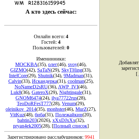
А кто здесь сейчас:
Онлайн всего:
4
Гостей:
4
Пользователей:
0
Именинники:
Добавлят
MOCKBA
(35)
,
олег
(46)
,
svoy
(46)
,
зарегис
GIZMO
(42)
,
SaTaN
(29)
,
SkyTHing
(33)
,
[
IntelCore
(29)
,
Shutnik
(34)
,
9Madman
(31)
,
Calvin
(33)
,
Искандерка
(31)
,
coolman
(25)
,
NoNameD2sRU
(36)
,
AWP_IVI
(46)
,
Luk8
(36)
,
GateroX
(29)
,
Nightingale
(31)
,
GNOM6474
(24)
,
ilya77722rus
(28)
,
TeoDoRFesT777
(28)
,
Venum
(29)
,
oleinikov_2014
(35)
,
monhster
(46)
,
MurZ
(27)
,
VitKuz
(48)
,
биба
(31)
,
Полежайкин
(20)
,
bahtin203
(2026)
,
xXxDJxXx
(32)
,
pryan4ek2005
(28)
, [
Полный список
]
Зарегистрировано расслабушников:
9941