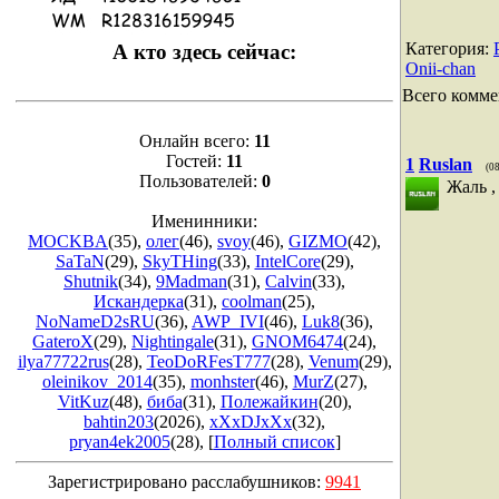
Категория
:
А кто здесь сейчас:
Onii-chan
Всего комме
Онлайн всего:
11
Гостей:
11
1
Ruslan
(0
Пользователей:
0
Жаль ,
Именинники:
MOCKBA
(35)
,
олег
(46)
,
svoy
(46)
,
GIZMO
(42)
,
SaTaN
(29)
,
SkyTHing
(33)
,
IntelCore
(29)
,
Shutnik
(34)
,
9Madman
(31)
,
Calvin
(33)
,
Искандерка
(31)
,
coolman
(25)
,
NoNameD2sRU
(36)
,
AWP_IVI
(46)
,
Luk8
(36)
,
GateroX
(29)
,
Nightingale
(31)
,
GNOM6474
(24)
,
ilya77722rus
(28)
,
TeoDoRFesT777
(28)
,
Venum
(29)
,
oleinikov_2014
(35)
,
monhster
(46)
,
MurZ
(27)
,
VitKuz
(48)
,
биба
(31)
,
Полежайкин
(20)
,
bahtin203
(2026)
,
xXxDJxXx
(32)
,
pryan4ek2005
(28)
, [
Полный список
]
Зарегистрировано расслабушников:
9941