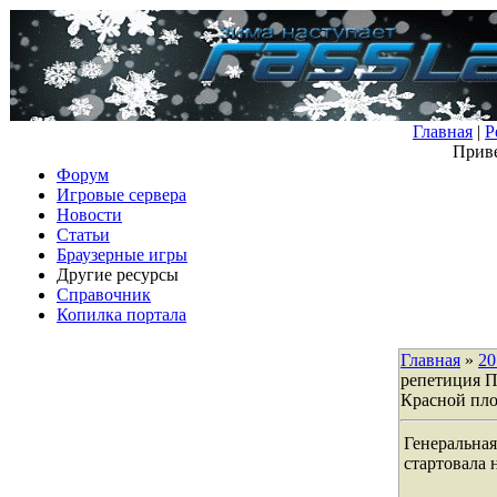
Главная
|
Р
Приве
Форум
Игровые сервера
Новости
Статьи
Браузерные игры
Другие ресурсы
Справочник
Копилка портала
Главная
»
20
репетиция П
Красной пл
Генеральна
стартовала