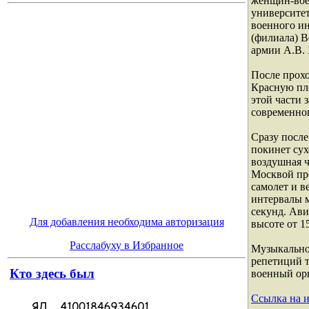
женщин-вое
университе
военного ин
(филиала) 
армии А.В. 
После прох
Красную пл
этой части 
современно
Сразу после
покинет сух
воздушная ч
Москвой пр
самолет и в
интервалы м
секунд. Ави
Для добавления необходима авторизация
высоте от 1
Расслабуху в Избранное
Музыкально
репетиций 
Кто здесь был
военный орк
Ссылка на 