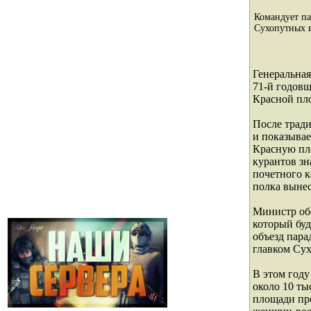
Командует па
Сухопутных 
Генеральная
71-й годов
Красной пл
После трад
и показывае
Красную пл
курантов зн
почетного к
полка вынес
Министр об
который буд
объезд пара
главком Су
В этом году
около 10 ты
площади пр