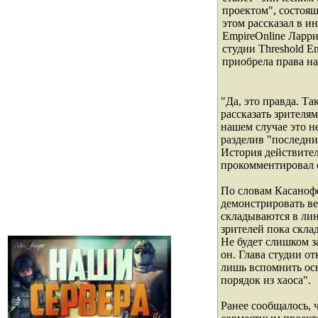
проектом", состоящ
этом рассказал в 
EmpireOnline Ларри
студии Threshold En
приобрела права н
"Да, это правда. Т
рассказать зрителя
нашем случае это н
разделив "последни
История действител
прокомментировал 
По словам Касанофф
демонстрировать ве
складываются в лин
зрителей пока скла
Не будет слишком 
он. Глава студии о
лишь вспомнить осн
порядок из хаоса".
Ранее сообщалось, 