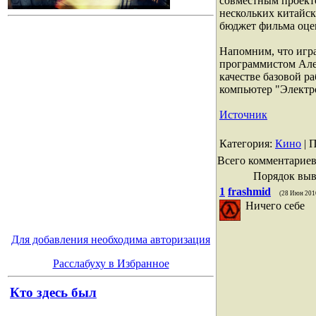
совместным проекто
нескольких китайс
бюджет фильма оце
Напомним, что игра
программистом Але
качестве базовой р
компьютер "Электр
Источник
Категория
:
Кино
|
П
Всего комментарие
Порядок выв
1
frashmid
(28 Июн 201
Ничего себе
Для добавления необходима авторизация
Расслабуху в Избранное
Кто здесь был