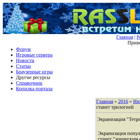
Главная
|
Р
Приве
Форум
Игровые сервера
Новости
Статьи
Браузерные игры
Другие ресурсы
Справочник
Копилка портала
Главная
»
2016
»
Ию
станет трилогией
Экранизация "Тетри
Экранизация попул
станет "эпическим