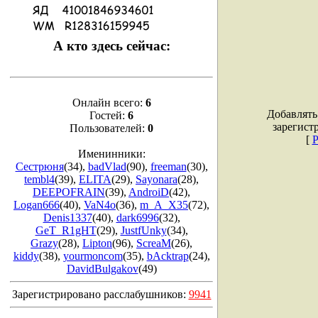
А кто здесь сейчас:
Онлайн всего:
6
Добавлять
Гостей:
6
зарегист
Пользователей:
0
[
Р
Именинники:
Сестрюня
(34)
,
badVlad
(90)
,
freeman
(30)
,
tembl4
(39)
,
ELITA
(29)
,
Sayonara
(28)
,
DEEPOFRAIN
(39)
,
AndroiD
(42)
,
Logan666
(40)
,
VaN4o
(36)
,
m_A_X35
(72)
,
Denis1337
(40)
,
dark6996
(32)
,
GeT_R1gHT
(29)
,
JustfUnky
(34)
,
Grazy
(28)
,
Lipton
(96)
,
ScreaM
(26)
,
kiddy
(38)
,
yourmoncom
(35)
,
bAcktrap
(24)
,
DavidBulgakov
(49)
Зарегистрировано расслабушников:
9941