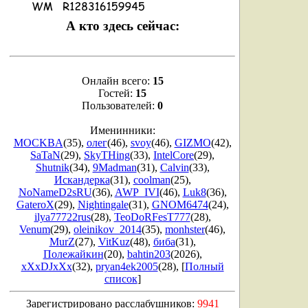
А кто здесь сейчас:
Онлайн всего:
15
Гостей:
15
Пользователей:
0
Именинники:
MOCKBA
(35)
,
олег
(46)
,
svoy
(46)
,
GIZMO
(42)
,
SaTaN
(29)
,
SkyTHing
(33)
,
IntelCore
(29)
,
Shutnik
(34)
,
9Madman
(31)
,
Calvin
(33)
,
Искандерка
(31)
,
coolman
(25)
,
NoNameD2sRU
(36)
,
AWP_IVI
(46)
,
Luk8
(36)
,
GateroX
(29)
,
Nightingale
(31)
,
GNOM6474
(24)
,
ilya77722rus
(28)
,
TeoDoRFesT777
(28)
,
Venum
(29)
,
oleinikov_2014
(35)
,
monhster
(46)
,
MurZ
(27)
,
VitKuz
(48)
,
биба
(31)
,
Полежайкин
(20)
,
bahtin203
(2026)
,
xXxDJxXx
(32)
,
pryan4ek2005
(28)
, [
Полный
список
]
Зарегистрировано расслабушников:
9941