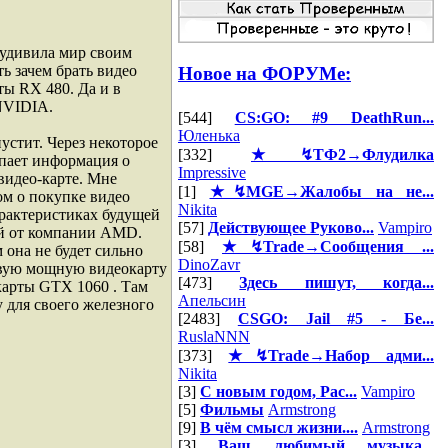
 удивила мир своим
ь зачем брать видео
Новое на ФОРУМе:
ты RX 480. Да и в
 NVIDIA.
[544]
CS:GO: #9 DeathRun...
Юленька
устит. Через некоторое
[332]
★↯ТФ2→Флудилка
упает информация о
Impressive
видео-карте. Мне
[1]
★↯MGE→Жалобы на не...
ом о покупке видео
Nikita
арактеристиках будущей
[57]
Действующее Руково...
Vampiro
ой от компании AMD.
[58]
★↯Trade→Сообщения ...
 она не будет сильно
DinoZavr
новую мощную видеокарту
[473]
Здесь пишут, когда...
окарты GTX 1060 . Там
Апельсин
 для своего железного
[2483]
CSGO: Jail #5 - Бе...
RuslaNNN
[373]
★↯Trade→Набор адми...
Nikita
[3]
С новым годом, Рас...
Vampiro
[5]
Фильмы
Armstrong
[9]
В чём смысл жизни....
Armstrong
[3]
Ваш любимый музыка...