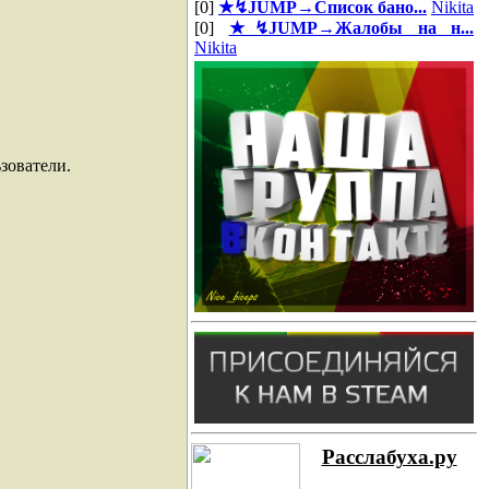
[0]
★↯JUMP→Список бано...
Nikita
[0]
★↯JUMP→Жалобы на н...
Nikita
зователи.
Расслабуха.ру