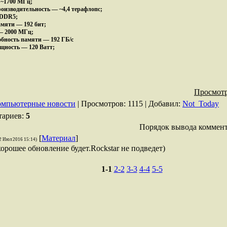
 ~1700 МГц;
оизводительность — ~4,4 терафлопс;
GDDR5;
мяти — 192 бит;
— 2000 МГц;
обность памяти — 192 ГБ/с
щность — 120 Ватт;
Просмотр
омпьютерные новости
|
Просмотров
: 1115 |
Добавил
:
Not_Today
тариев
:
5
Порядок вывода коммент
[
Материал
]
2 Июл 2016 15:14)
орошее обновление будет.Rockstar не подведет)
1-1
2-2
3-3
4-4
5-5