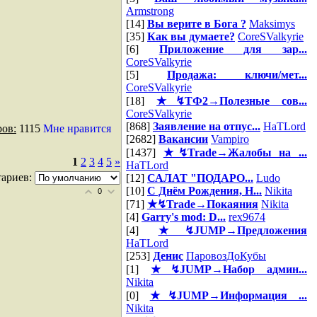
Armstrong
[14]
Вы верите в Бога ?
Maksimys
[35]
Как вы думаете?
CoreSValkyrie
[6]
Приложение для зар...
CoreSValkyrie
[5]
Продажа: ключи/мет...
CoreSValkyrie
[18]
★↯ТФ2→Полезные сов...
CoreSValkyrie
[868]
Заявление на отпус...
HaTLord
ов:
1115
Мне нравится
[2682]
Вакансии
Vampiro
[1437]
★↯Trade→Жалобы на ...
1
2
3
4
5
»
HaTLord
ариев:
[12]
САЛАТ "ПОДАРО...
Ludo
[10]
С Днём Рождения, Н...
Nikita
0
[71]
★↯Trade→Покаяния
Nikita
[4]
Garry's mod: D...
rex9674
[4]
★↯JUMP→Предложения
HaTLord
[253]
Денис
ПаровозДоКубы
[1]
★↯JUMP→Набор админ...
Nikita
[0]
★↯JUMP→Информация ...
Nikita