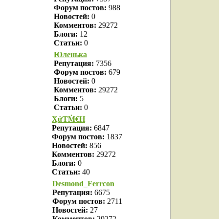
Форум постов:
988
Новостей:
0
Комментов:
29272
Блоги:
12
Статьи:
0
Юленька
Репутация:
7356
Форум постов:
679
Новостей:
0
Комментов:
29272
Блоги:
5
Статьи:
0
ҲửŦṀ€Ħ
Репутация:
6847
Форум постов:
1837
Новостей:
856
Комментов:
29272
Блоги:
0
Статьи:
40
Desmond_Ferrcon
Репутация:
6675
Форум постов:
2711
Новостей:
27
Комментов:
29272