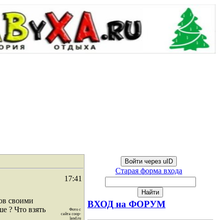
Войти через uID
Старая форма входа
17:41
ов своими
ВХОД на ФОРУМ
е ? Что взять
Фото с
сайта coop-
land.ru