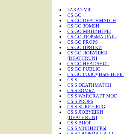
ЗАКАЗ VIP
CS:GO
CS:GO DEATHMATCH
CS:GO ЗОМБИ
CS:GO МИНИИГРЫ
CS:GO ТЮРЬМА [JAIL]
CS:GO PROPS
CS:GO ПРЯТКИ
CS:GO ЛОВУШКИ
[DEATHRUN]
CS:GO HEADSHOT
CS:GO PUBLIC
CS:GO ГОЛОДНЫЕ ИГРЫ
CS:S
CS:S DEATHMATCH
CS:S ЗОМБИ
CS:S WARCRAFT MOD
CS:S PROPS
CS:S SURF + RPG
CS:S ЛОВУШКИ
[DEATHRUN]
CS:S BHOP
CS:S МИНИИГРЫ
CS:S ТЮРЬМА [JAIL]