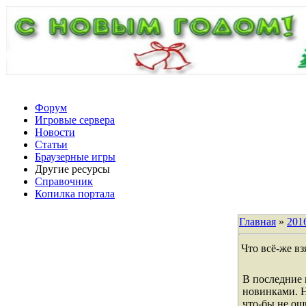
Форум
Игровые сервера
Новости
Статьи
Браузерные игры
Другие ресурсы
Справочник
Копилка портала
Главная
»
201
Что всё-же в
В последние 
новинками. Н
что-бы не ош