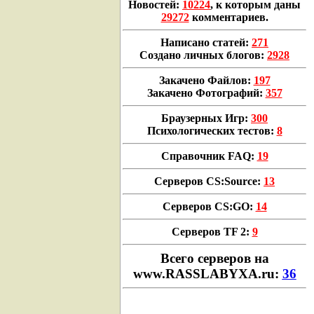
Новостей:
10224
, к которым даны
29272
комментариев.
Написано статей:
271
Создано личных блогов:
2928
Закачено Файлов:
197
Закачено Фотографий:
357
Браузерных Игр:
300
Психологических тестов:
8
Справочник FAQ:
19
Серверов CS:Source:
13
Серверов CS:GO:
14
Серверов TF 2:
9
Всего cерверов на
www.RASSLABYXA.ru:
36