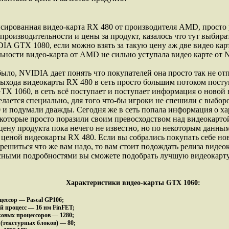
сированная видео-карта RX 480 от производителя AMD, просто
производительности и цены за продукт, казалось что тут выбират
DIA GTX 1080, если можно взять за такую цену аж две видео кар
ьности видео-карта от AMD не сильно уступала видео карте от
было, NVIDIA дает понять что покупателей она просто так не отп
выхода видеокарты RX 480 в сеть просто большим потоком пост
GTX 1060, в сеть всё поступает и поступает информация о новой 
делается специально, для того что-бы игроки не спешили с выбор
 и подумали дважды. Сегодня же в сеть попала информация о х
 которые просто поразили своим превосходством над видеокарт
цену продукта пока нечего не известно, но по некоторым данным
с ценой видеокарты RX 480. Если вы собрались покупать себе 
 решиться что же вам надо, то вам стоит подождать релиза виде
ясными подробностями вы сможете подобрать лучшую видеокарту
Характеристики видео-карты GTX 1060:
цессор — Pascal GP106;
й процесс — 16 нм FinFET;
ковых процессоров — 1280;
(текстурных блоков) — 80;