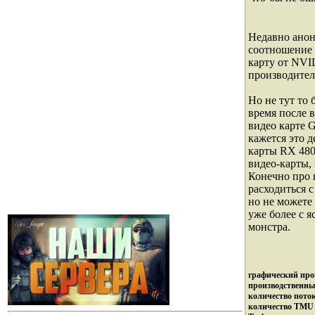
Недавно анон
соотношение 
карту от NVI
производител
Но не тут то 
время после 
видео карте 
кажется это 
карты RX 480
видео-карты,
Конечно про 
расходиться 
но не можете
уже более с 
монстра.
графический про
производственны
количество пото
количество TMU 