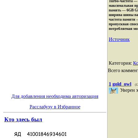
Turbo-частота —
максимальная пр
память — 6GB 
ширина шины па
частота памяти 
пропускная спос
потребляемая мо
Источник
Категория
:
К
Всего коммен
1
gold_owl
(1
Уверен х
Для добавления необходима авторизация
Расслабуху в Избранное
Кто здесь был