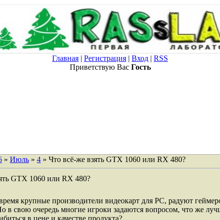
Главная
|
Регистрация
|
Вход
|
RSS
Приветствую Вас
Гость
6
»
Июль
»
4
» Что всё-же взять GTX 1060 или RX 480?
зять GTX 1060 или RX 480?
время крупные производители видеокарт для PC, радуют геймер
о в свою очередь многие игроки задаются вопросом, что же лучш
ибиться в цене и качестве продукта?