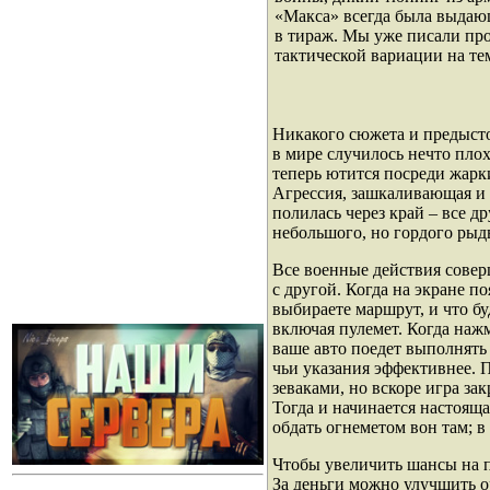
«Макса» всегда была выдающ
в тираж. Мы уже писали про 
тактической вариации на те
Никакого сюжета и предыстор
в мире случилось нечто плох
теперь ютится посреди жарки
Агрессия, зашкаливающая и 
полилась через край – все д
небольшого, но гордого рыд
Все военные действия совер
с другой. Когда на экране по
выбираете маршрут, и что бу
включая пулемет. Когда нажм
ваше авто поедет выполнять 
чьи указания эффективнее. 
зеваками, но вскоре игра за
Тогда и начинается настоящая
обдать огнеметом вон там; в
Чтобы увеличить шансы на по
За деньги можно улучшить о