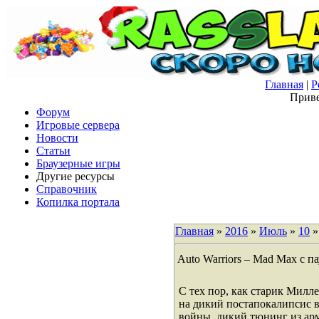
Главная
|
Р
Приве
Форум
Игровые сервера
Новости
Статьи
Браузерные игры
Другие ресурсы
Справочник
Копилка портала
Главная
»
2016
»
Июль
»
10
»
Auto Warriors – Mad Max с п
С тех пор, как старик Милл
на дикий постапокалипсис в
войны, дикий тюнинг из арм