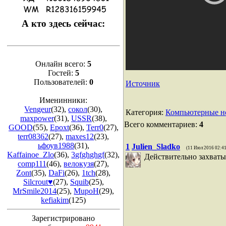
А кто здесь сейчас:
Онлайн всего:
5
Гостей:
5
Пользователей:
0
Источник
Именинники:
Vengeur
(32)
,
сокол
(30)
,
Категория
:
Компьютерные н
maxpower
(31)
,
USSR
(38)
,
Всего комментариев
:
4
GOOD
(55)
,
Epoxt
(36)
,
Terr0
(27)
,
terr08362
(27)
,
maxes12
(23)
,
ьфоув1988
(31)
,
1
Julien_Sladko
(11 Июл 2016 02:41
Kaffainoe_Zlo
(36)
,
3gfghghgf
(32)
,
Действительно захват
comp111
(46)
,
велокузя
(27)
,
Zont
(35)
,
DaFi
(26)
,
1tch
(28)
,
Silcrout♥
(27)
,
Squib
(25)
,
MrSmile2014
(25)
,
MupoH
(29)
,
kefiakim
(125)
Зарегистрировано