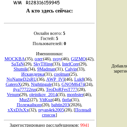
А кто здесь сейчас:
Онлайн всего:
5
Гостей:
5
Пользователей:
0
Именинники:
MOCKBA
(35)
,
олег
(46)
,
svoy
(46)
,
GIZMO
(42)
,
SaTaN
(29)
,
SkyTHing
(33)
,
IntelCore
(29)
,
Добавля
Shutnik
(34)
,
9Madman
(31)
,
Calvin
(33)
,
зареги
Искандерка
(31)
,
coolman
(25)
,
NoNameD2sRU
(36)
,
AWP_IVI
(46)
,
Luk8
(36)
,
GateroX
(29)
,
Nightingale
(31)
,
GNOM6474
(24)
,
ilya77722rus
(28)
,
TeoDoRFesT777
(28)
,
Venum
(29)
,
oleinikov_2014
(35)
,
monhster
(46)
,
MurZ
(27)
,
VitKuz
(48)
,
биба
(31)
,
Полежайкин
(20)
,
bahtin203
(2026)
,
xXxDJxXx
(32)
,
pryan4ek2005
(28)
, [
Полный
список
]
Зарегистрировано расслабушников:
9941