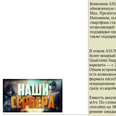
Компания ASU
обновленную 
Max. Презента
Напомним, ос
смартфона ста
позволяющий с
подзарядки пр
также подзаря
В новом ASUS
более мощный
Qualcomm Snap
варианта — с 
Объем встроен
есть возможно
формата micro
операционная 
сразу из короб
Емкость аккум
мАч. По слова
способен на 3
режиме ожида