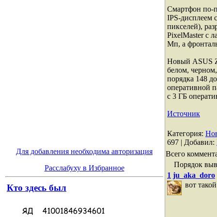
Смартфон по-
IPS-дисплеем 
пикселей), ра
PixelMaster с 
Мп, а фронтал
Новый ASUS Ze
белом, черном
порядка 148 д
оперативной п
с 3 ГБ операти
Источник
Категория
:
Нов
697 |
Добавил
:
Для добавления необходима авторизация
Всего коммент
Порядок выв
Расслабуху в Избранное
1
ju_aka_doro
вот такой
Кто здесь был