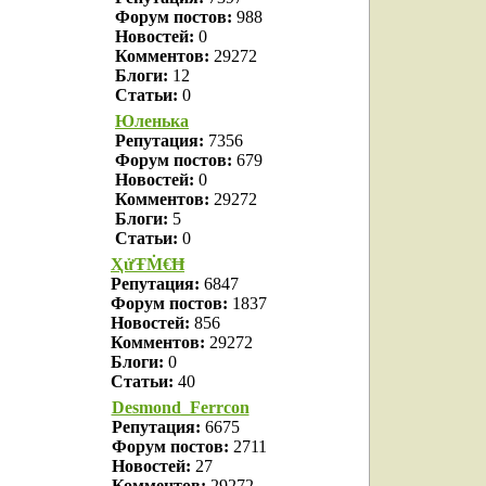
Форум постов:
988
Новостей:
0
Комментов:
29272
Блоги:
12
Статьи:
0
Юленька
Репутация:
7356
Форум постов:
679
Новостей:
0
Комментов:
29272
Блоги:
5
Статьи:
0
ҲửŦṀ€Ħ
Репутация:
6847
Форум постов:
1837
Новостей:
856
Комментов:
29272
Блоги:
0
Статьи:
40
Desmond_Ferrcon
Репутация:
6675
Форум постов:
2711
Новостей:
27
Комментов:
29272