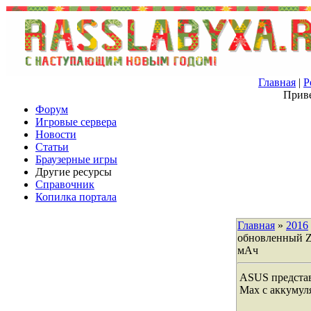
Главная
|
Р
Приве
Форум
Игровые сервера
Новости
Статьи
Браузерные игры
Другие ресурсы
Справочник
Копилка портала
Главная
»
2016
обновленный Z
мАч
ASUS предста
Max с аккумул