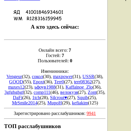
А кто здесь сейчас:
Онлайн всего:
7
Гостей:
7
Пользователей:
0
Именинники:
Vengeur
(32)
,
сокол
(30)
,
maxpower
(31)
,
USSR
(38)
,
GOOD
(55)
,
Epoxt
(36)
,
Terr0
(27)
,
terr08362
(27)
,
maxes12
(23)
,
ьфоув1988
(31)
,
Kaffainoe_Zlo
(36)
,
3gfghghgf
(32)
,
comp111
(46)
,
велокузя
(27)
,
Zont
(35)
,
DaFi
(26)
,
1tch
(28)
,
Silcrout♥
(27)
,
Squib
(25)
,
MrSmile2014
(25)
,
MupoH
(29)
,
kefiakim
(125)
Зарегистрировано расслабушников:
9941
ТОП расслабушников