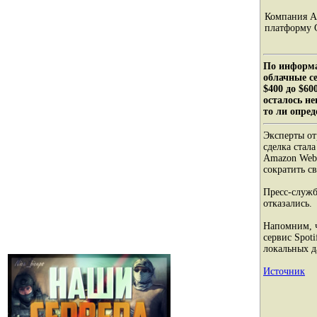
Компания Ap
платформу G
По информа
облачные с
$400 до $60
осталось не
то ли опре
Эксперты от
сделка стал
Amazon Web 
сократить с
Пресс-служб
отказались.
Напомним, 
сервис Spoti
локальных д
Источник