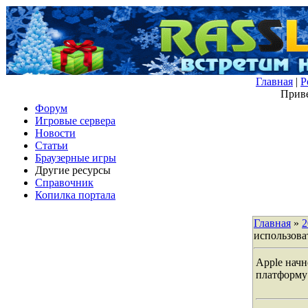
Главная
|
Р
Приве
Форум
Игровые сервера
Новости
Статьи
Браузерные игры
Другие ресурсы
Справочник
Копилка портала
Главная
»
2
использова
Apple начн
платформу