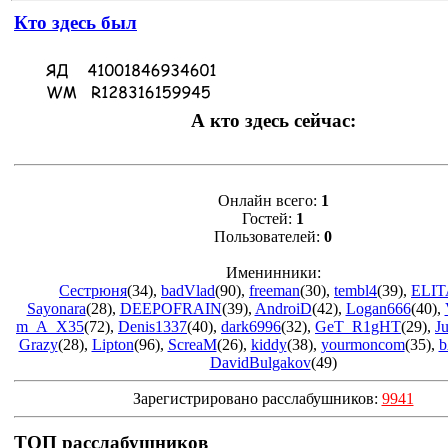
Кто здесь был
А кто здесь сейчас:
Онлайн всего:
1
Гостей:
1
Пользователей:
0
Именинники:
Сестрюня
(34)
,
badVlad
(90)
,
freeman
(30)
,
tembl4
(39)
,
ELIT
Sayonara
(28)
,
DEEPOFRAIN
(39)
,
AndroiD
(42)
,
Logan666
(40)
,
m_A_X35
(72)
,
Denis1337
(40)
,
dark6996
(32)
,
GeT_R1gHT
(29)
,
J
Grazy
(28)
,
Lipton
(96)
,
ScreaM
(26)
,
kiddy
(38)
,
yourmoncom
(35)
,
b
DavidBulgakov
(49)
Зарегистрировано расслабушников:
9941
ТОП расслабушников