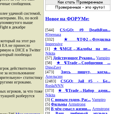
гичные сообщения.
более удачной системой,
читерами. Но, по всей
Новое на ФОРУМе:
м упомянутого выше
ight в декабре
[544]
CS:GO: #9 DeathRun...
Юленька
[332]
★↯ТФ2→Флудилка
 который на этот раз
Impressive
й EA не принесло
[1]
★↯MGE→Жалобы на не...
рямую к DICE в Twitter
Nikita
 который пообещал
[57]
Действующее Руково...
Vampiro
[58]
★↯Trade→Сообщения ...
DinoZavr
 игрок действительно
[473]
Здесь пишут, когда...
не за использование
Апельсин
зрительную» статистику
[2483]
CSGO: Jail #5 - Бе...
другими игроками.
RuslaNNN
[373]
★↯Trade→Набор адми...
вых игроков, за что тоже
Nikita
итуацией разберутся
[3]
С новым годом, Рас...
Vampiro
[5]
Фильмы
Armstrong
[9]
В чём смысл жизни....
Armstrong
[3]
Ваш любимый музыка...