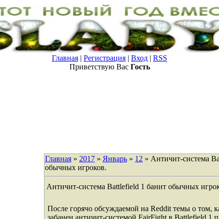
Главная
|
Регистрация
|
Вход
|
RSS
Приветствую Вас
Гость
Главная
»
2017
»
Январь
»
12
» Античит-система Batt
обычных игроков.
Античит-система Battlefield 1 банит обычных игро
После горячо обсуждаемой на Reddit темы о том, 
забанен античит-системой FairFight в Battlefield 1 п