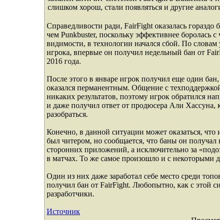
слишком хорош, стали появляться и другие анало
Справедливости ради, FairFight оказалась гораздо 
чем Punkbuster, поскольку эффективнее боролась с 
видимости, в технологии начался сбой. По слова
игрока, впервые он получил недельный бан от FairF
2016 года.
После этого в январе игрок получил еще один бан,
оказался перманентным. Общение с техподдержко
никаких результатов, поэтому игрок обратился нап
и даже получил ответ от продюсера Али Хассуна,
разобраться.
Конечно, в данной ситуации может оказаться, что
был читером, но сообщается, что баны он получал 
сторонних приложений, а исключительно за «подо
в матчах. То же самое произошло и с некоторыми 
Один из них даже заработал себе место среди топо
получил бан от FairFight. Любопытно, как с этой с
разработчики.
Источник