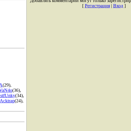
Добавлять комментарии могут только зарегистри
[
Регистрация
|
Вход
]
A
(29)
,
VaN4o
(36)
,
ustfUnky
(34)
,
Acktrap
(24)
,