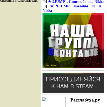
рованные пользователи.
[0]
★↯JUMP→Список бано...
Nikita
[0]
★↯JUMP→Жалобы на н...
Nikita
Расслабуха.ру