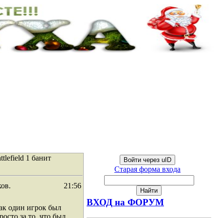
lefield 1 банит
Войти через uID
Старая форма входа
ков.
21:56
ВХОД на ФОРУМ
как один игрок был
росто за то, что был