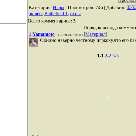
Просмот
Категория
:
Игры
|
Просмотров
: 746 |
Добавил
:
Ⓓ
экшен
,
Battlefield 1
,
игры
Всего комментариев
:
3
Порядок вывода коммент
1
Yamamoto
[
Материал
]
(10 Фев 2017 20:49)
Обидно наверно честному игркоку,что его бан
1-1
2-2
3-3