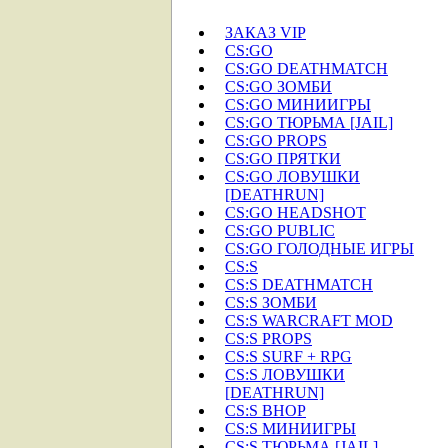
ЗАКАЗ VIP
CS:GO
CS:GO DEATHMATCH
CS:GO ЗОМБИ
CS:GO МИНИИГРЫ
CS:GO ТЮРЬМА [JAIL]
CS:GO PROPS
CS:GO ПРЯТКИ
CS:GO ЛОВУШКИ
[DEATHRUN]
CS:GO HEADSHOT
CS:GO PUBLIC
CS:GO ГОЛОДНЫЕ ИГРЫ
CS:S
CS:S DEATHMATCH
CS:S ЗОМБИ
CS:S WARCRAFT MOD
CS:S PROPS
CS:S SURF + RPG
CS:S ЛОВУШКИ
[DEATHRUN]
CS:S BHOP
CS:S МИНИИГРЫ
CS:S ТЮРЬМА [JAIL]