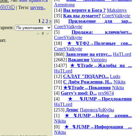
ров:
746
Мне нравится
Armstrong
ⒺⓋⒾⓁ
|
Теги
:
шутер.
,
[14]
Вы верите в Бога ?
Maksimys
[35]
Как вы думаете?
CoreSValkyrie
1
2
3
»
[6]
Приложение для зар...
CoreSValkyrie
ариев:
[5]
Продажа: ключи/мет...
0
CoreSValkyrie
ят.
[18]
★↯ТФ2→Полезные сов...
CoreSValkyrie
[868]
Заявление на отпус...
HaTLord
[2682]
Вакансии
Vampiro
[1437]
★↯Trade→Жалобы на ...
HaTLord
[12]
САЛАТ "ПОДАРО...
Ludo
[10]
С Днём Рождения, Н...
Nikita
[71]
★↯Trade→Покаяния
Nikita
[4]
Garry's mod: D...
rex9674
[4]
★↯JUMP→Предложения
HaTLord
[253]
Денис
ПаровозДоКубы
[1]
★↯JUMP→Набор админ...
Nikita
[0]
★↯JUMP→Информация ...
Nikita