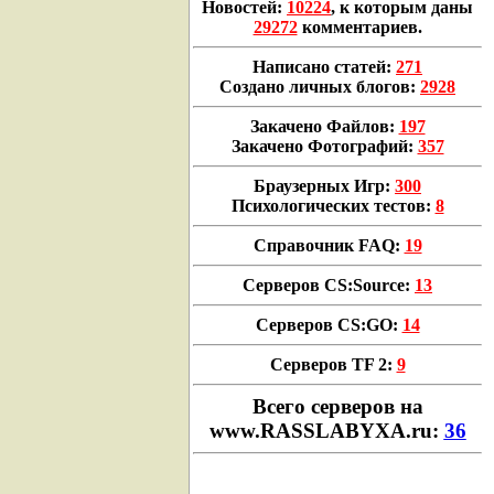
Новостей:
10224
, к которым даны
29272
комментариев.
Написано статей:
271
Создано личных блогов:
2928
Закачено Файлов:
197
Закачено Фотографий:
357
Браузерных Игр:
300
Психологических тестов:
8
Справочник FAQ:
19
Серверов CS:Source:
13
Серверов CS:GO:
14
Серверов TF 2:
9
Всего cерверов на
www.RASSLABYXA.ru:
36