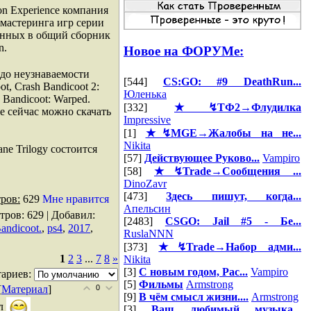
on Experience компания
емастеринга игр серии
ненных в общий сборник
n.
Новое на ФОРУМе:
до неузнаваемости
[544]
CS:GO: #9 DeathRun...
t, Crash Bandicoot 2:
Юленька
h Bandicoot: Warped.
[332]
★↯ТФ2→Флудилка
же сейчас можно скачать
Impressive
[1]
★↯MGE→Жалобы на не...
Nikita
ane Trilogy состоится
[57]
Действующее Руково...
Vampiro
[58]
★↯Trade→Сообщения ...
DinoZavr
[473]
Здесь пишут, когда...
ров:
629
Мне нравится
Апельсин
тров
: 629 |
Добавил
:
[2483]
CSGO: Jail #5 - Бе...
andicoot.
,
ps4
,
2017
,
RuslaNNN
[373]
★↯Trade→Набор адми...
1
2
3
...
7
8
»
Nikita
[3]
С новым годом, Рас...
Vampiro
ариев:
[5]
Фильмы
Armstrong
[
Материал
]
0
[9]
В чём смысл жизни....
Armstrong
ал
[3]
Ваш любимый музыка...