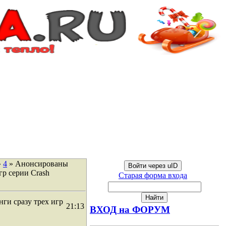
»
4
» Анонсированы
Войти через uID
гр серии Crash
Старая форма входа
ги сразу трех игр
21:13
ВХОД на ФОРУМ