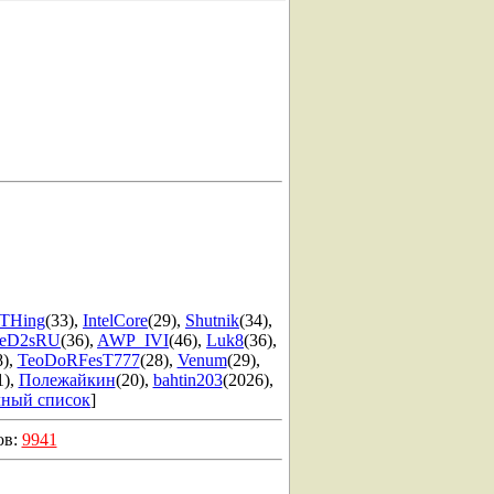
THing
(33)
,
IntelCore
(29)
,
Shutnik
(34)
,
eD2sRU
(36)
,
AWP_IVI
(46)
,
Luk8
(36)
,
8)
,
TeoDoRFesT777
(28)
,
Venum
(29)
,
1)
,
Полежайкин
(20)
,
bahtin203
(2026)
,
ный список
]
ов:
9941