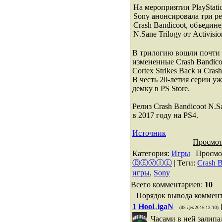
На мероприятии PlayStati
Sony анонсировала три р
Crash Bandicoot, объеди
N.Sane Trilogy от Activisio
В трилогию вошли почти 
измененные Crash Bandicoo
Cortex Strikes Back и Cras
В честь 20-летия серии у
демку в PS Store.
Релиз Crash Bandicoot N.S
в 2017 году на PS4.
Источник
Просмот
Категория
:
Игры
|
Просмо
ⒹⒺⓋⒾⓁ
|
Теги
:
Crash B
игры
,
Sony
Всего комментариев
:
10
Порядок вывода коммент
1
HooLigaN
(05 Дек 2016 13:10)
Часами в ней залип