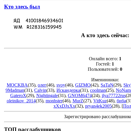
Кто здесь был
А кто здесь сейчас:
Онлайн всего:
1
Гостей:
1
Пользователей:
0
Именинники:
MOCKBA
(35)
,
олег
(46)
,
svoy
(46)
,
GIZMO
(42)
,
SaTaN
(29)
,
Sky
9Madman
(31)
,
Calvin
(33)
,
Искандерка
(31)
,
coolman
(25)
,
NoNam
GateroX
(29)
,
Nightingale
(31)
,
GNOM6474
(24)
,
ilya77722rus
(2
oleinikov_2014
(35)
,
monhster
(46)
,
MurZ
(27)
,
VitKuz
(48)
,
биба
(3
xXxDJxXx
(32)
,
pryan4ek2005
(28)
, [
Пол
Зарегистрировано расслабушник
ТОП расслабушников