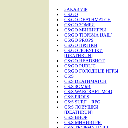
ЗАКАЗ VIP
CS:GO
CS:GO DEATHMATCH
CS:GO ЗОМБИ
CS:GO МИНИИГРЫ
CS:GO ТЮРЬМА [JAIL]
CS:GO PROPS
CS:GO ПРЯТКИ
CS:GO ЛОВУШКИ
[DEATHRUN]
CS:GO HEADSHOT
CS:GO PUBLIC
CS:GO ГОЛОДНЫЕ ИГРЫ
CS:S
CS:S DEATHMATCH
CS:S ЗОМБИ
CS:S WARCRAFT MOD
CS:S PROPS
CS:S SURF + RPG
CS:S ЛОВУШКИ
[DEATHRUN]
CS:S BHOP
CS:S МИНИИГРЫ
CS:S ТЮРЬМА [JAIL]