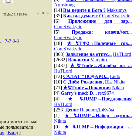
Armstrong
[14]
Вы верите в Бога ?
Maksimys
0
(05 Дек 2016 18:34)
[35]
Как вы думаете?
CoreSValkyrie
[6]
Приложение для зар...
CoreSValkyrie
[5]
Продажа: ключи/мет...
CoreSValkyrie
...
7-7
8-8
[18]
★↯ТФ2→Полезные сов...
CoreSValkyrie
[868]
Заявление на отпус...
HaTLord
[2682]
Вакансии
Vampiro
[1437]
★↯Trade→Жалобы на ...
HaTLord
[12]
САЛАТ "ПОДАРО...
Ludo
[10]
С Днём Рождения, Н...
Nikita
[71]
★↯Trade→Покаяния
Nikita
[4]
Garry's mod: D...
rex9674
[4]
★↯JUMP→Предложения
HaTLord
[253]
Денис
ПаровозДоКубы
[1]
★↯JUMP→Набор админ...
Nikita
арии могут только
[0]
★↯JUMP→Информация ...
ые пользователи.
Nikita
ия
|
Вход
]