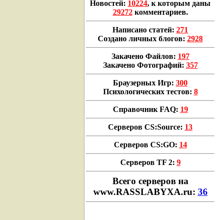
Новостей:
10224
, к которым даны
29272
комментариев.
Написано статей:
271
Создано личных блогов:
2928
Закачено Файлов:
197
Закачено Фотографий:
357
Браузерных Игр:
300
Психологических тестов:
8
Справочник FAQ:
19
Серверов CS:Source:
13
Серверов CS:GO:
14
Серверов TF 2:
9
Всего cерверов на
www.RASSLABYXA.ru:
36