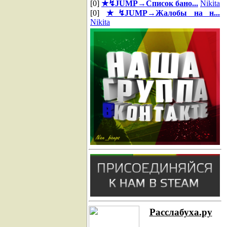
[0]
★↯JUMP→Список бано...
Nikita
[0]
★↯JUMP→Жалобы на н...
Nikita
Расслабуха.ру