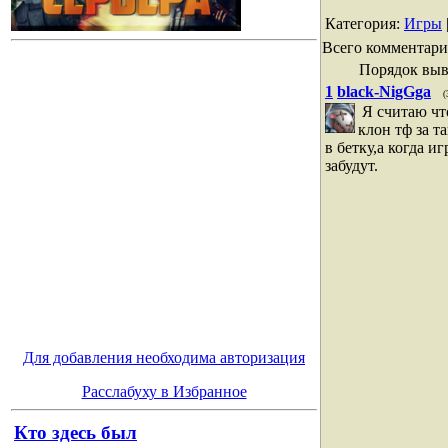
Категория
:
Игры
Всего комментари
Порядок выв
1
black-NigGga
(
Я считаю чт
клон тф за 
в бетку,а когда и
забудут.
Для добавления необходима авторизация
Расслабуху в Избранное
Кто здесь был