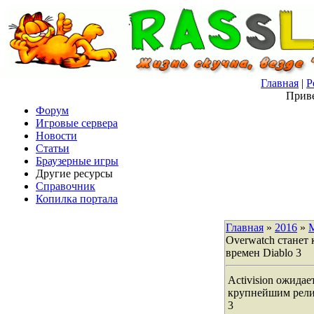
Главная
|
Р
Приве
Форум
Игровые сервера
Новости
Статьи
Браузерные игры
Другие ресурсы
Справочник
Копилка портала
Главная
»
2016
»
Overwatch станет 
времен Diablo 3
Activision ожидае
крупнейшим релиз
3