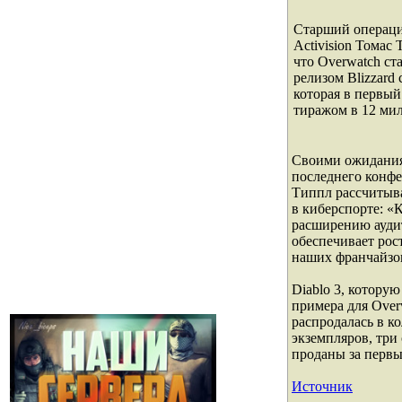
Старший операц
Activision Томас
что Overwatch с
релизом Blizzard 
которая в первый
тиражом в 12 ми
Своими ожидания
последнего конфе
Типпл рассчитыва
в киберспорте: «
расширению аудит
обеспечивает рос
наших франчайзо
Diablo 3, котору
примера для Over
распродалась в к
экземпляров, три
проданы за первы
Источник