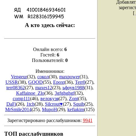
Добавлят
зарегис
[
А кто здесь сейчас:
Онлайн всего:
6
Гостей:
6
Пользователей:
0
Именинники:
Vengeur
(32)
,
сокол
(30)
,
maxpower
(31)
,
USSR
(38)
,
GOOD
(55)
,
Epoxt
(36)
,
Terr0
(27)
,
terr08362
(27)
,
maxes12
(23)
,
ьфоув1988
(31)
,
Kaffainoe_Zlo
(36)
,
3gfghghgf
(32)
,
comp111
(46)
,
велокузя
(27)
,
Zont
(35)
,
DaFi
(26)
,
1tch
(28)
,
Silcrout♥
(27)
,
Squib
(25)
,
MrSmile2014
(25)
,
MupoH
(29)
,
kefiakim
(125)
Зарегистрировано расслабушников:
9941
ТОП расслабушников