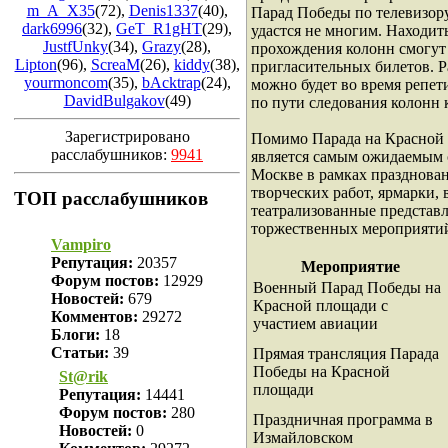
m_A_X35
(72)
,
Denis1337
(40)
,
Парад Победы по телевизору
dark6996
(32)
,
GeT_R1gHT
(29)
,
удастся не многим. Находит
JustfUnky
(34)
,
Grazy
(28)
,
прохождения колонн смогут
Lipton
(96)
,
ScreaM
(26)
,
kiddy
(38)
,
пригласительных билетов. Р
yourmoncom
(35)
,
bAcktrap
(24)
,
можно будет во время репет
DavidBulgakov
(49)
по пути следования колонн 
Зарегистрировано
Помимо Парада на Красной 
расслабушников:
9941
является самым ожидаемым 
Москве в рамках празднован
творческих работ, ярмарки,
ТОП расслабушников
театрализованные представ
торжественных мероприяти
Vampiro
Репутация:
20357
Мероприятие
Форум постов:
12929
Военный Парад Победы на
Новостей:
679
Красной площади с
Комментов:
29272
участием авиации
Блоги:
18
Статьи:
39
Прямая трансляция Парада
Победы на Красной
St@rik
площади
Репутация:
14441
Форум постов:
280
Праздничная программа в
Новостей:
0
Измайловском