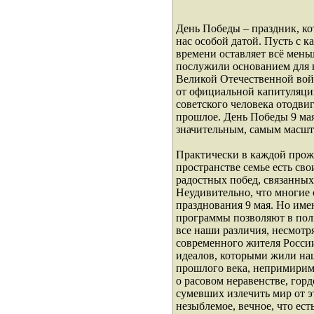
День Победы – праздник, ко
нас особой датой. Пусть с 
времени оставляет всё мень
послужили основанием для 
Великой Отечественной войн
от официальной капитуляци
советского человека отодви
прошлое. День Победы 9 ма
значительным, самым масш
Практически в каждой прож
пространстве семье есть сво
радостных побед, связанных
Неудивительно, что многие
празднования 9 мая. Но им
программы позволяют в полн
все наши различия, несмотря
современного жителя России
идеалов, которыми жили наш
прошлого века, непримиримо
о расовом неравенстве, горд
сумевших излечить мир от э
незыблемое, вечное, что ест