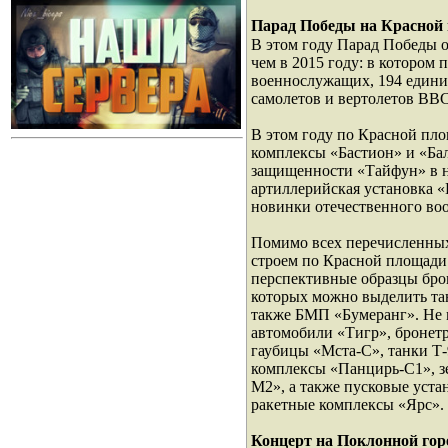
Парад Победы на Красной 
В этом году Парад Победы о
чем в 2015 году: в котором 
военнослужащих, 194 едини
самолетов и вертолетов ВВС
В этом году по Красной пл
комплексы «Бастион» и «Ба
защищенности «Тайфун» в 
артиллерийская установка «
новинки отечественного во
Помимо всех перечисленны
строем по Красной площади
перспективные образцы бро
которых можно выделить тан
также БМП «Бумеранг». Не 
автомобили «Тигр», бронет
гаубицы «Мста-С», танки Т
комплексы «Панцирь-С1», з
М2», а также пусковые уста
ракетные комплексы «Ярс».
Концерт на Поклонной горе,