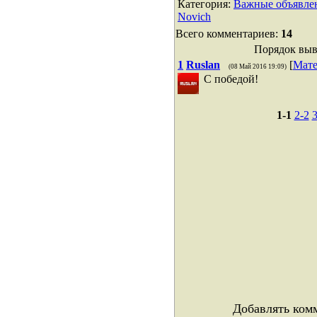
Категория
:
Важные объявле
Novich
Всего комментариев
:
14
Порядок выв
1
Ruslan
[
Мате
(08 Май 2016 19:09)
C победой!
1-1
2-2
3
Добавлять ком