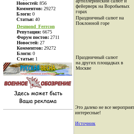
артиллерийский салют и
Новостей:
856
фейерверк на Воробьевых
Комментов:
29272
горах
Блоги:
0
Праздничный салют на
Статьи:
40
Поклонной горе
Desmond_Ferrcon
Репутация:
6675
Форум постов:
2711
Новостей:
27
Комментов:
29272
Блоги:
0
Праздничный салют
Статьи:
1
на других площадках в
Москве
Это далеко не все мероприя
интересные!
Источник