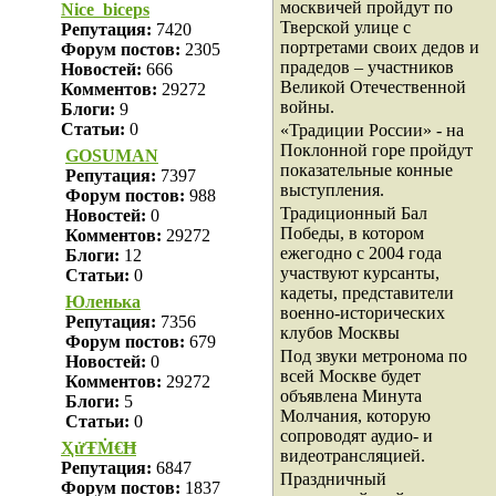
москвичей пройдут по
Nice_biceps
Тверской улице с
Репутация:
7420
портретами своих дедов и
Форум постов:
2305
прадедов – участников
Новостей:
666
Великой Отечественной
Комментов:
29272
войны.
Блоги:
9
Статьи:
0
«Традиции России» - на
Поклонной горе пройдут
GOSUMAN
показательные конные
Репутация:
7397
выступления.
Форум постов:
988
Традиционный Бал
Новостей:
0
Победы, в котором
Комментов:
29272
ежегодно с 2004 года
Блоги:
12
участвуют курсанты,
Статьи:
0
кадеты, представители
Юленька
военно-исторических
Репутация:
7356
клубов Москвы
Форум постов:
679
Под звуки метронома по
Новостей:
0
всей Москве будет
Комментов:
29272
объявлена Минута
Блоги:
5
Молчания, которую
Статьи:
0
сопроводят аудио- и
ҲửŦṀ€Ħ
видеотрансляцией.
Репутация:
6847
Праздничный
Форум постов:
1837