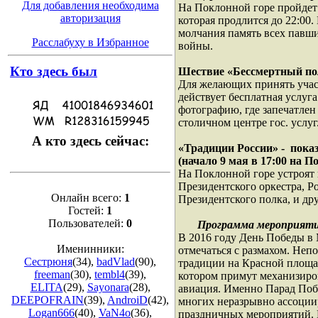
Для добавления необходима
На Поклонной горе пройдет
авторизация
которая продлится до 22:00.
молчания память всех павш
Расслабуху в Избранное
войны.
Кто здесь был
Шествие «Бессмертный полк
Для желающих принять учас
действует бесплатная услуга
фотографию, где запечатлен
столичном центре гос. услуг
А кто здесь сейчас:
«Традиции России» - пока
(начало 9 мая в 17:00 на П
На Поклонной горе устроят
Президентского оркестра, Р
Онлайн всего:
1
Президентского полка, и др
Гостей:
1
Пользователей:
0
Программа мероприятий
В 2016 году День Победы в
Именинники:
отмечаться с размахом. Неп
Сестрюня
(34)
,
badVlad
(90)
,
традиции на Красной площад
freeman
(30)
,
tembl4
(39)
,
котором примут механизиро
ELITA
(29)
,
Sayonara
(28)
,
авиация. Именно Парад Поб
DEEPOFRAIN
(39)
,
AndroiD
(42)
,
многих неразрывно ассоции
Logan666
(40)
,
VaN4o
(36)
,
праздничных мероприятий.