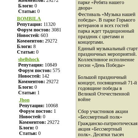
Комментов:
29272
парке «Ребята нашего
Блоги:
0
двора»
Статьи:
0
Фестиваль «Музыка нашей
BOMBILA
победы». В парке Горького
Репутация:
11320
ветеранов и всех гостей
Форум постов:
3081
парка ждет традиционный
Новостей:
603
праздник с цветами и
Комментов:
29272
концертами.
Блоги:
8
Единый музыкальный старт
Статьи:
0
праздничных мероприятий.
shellshock
Коллективное исполнение
Репутация:
10849
песни «День Победы»
Форум постов:
575
Новостей:
142
Большой праздничный
Комментов:
29272
концерт, посвященный 71-й
Блоги:
0
годовщине победы в
Статьи:
1
Великой Отечественной
войне
Jhon
Репутация:
10068
Форум постов:
1
Сбор участников акции
Новостей:
0
«Бессмертный полк»
Комментов:
29272
Гражданско-патриотическая
Блоги:
0
акция «Бессмертный
Статьи:
0
полк». Десятки тысяч