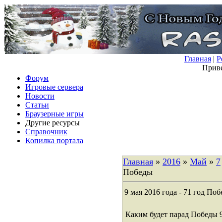
Главная
|
Р
Приве
Форум
Игровые сервера
Новости
Статьи
Браузерные игры
Другие ресурсы
Справочник
Копилка портала
Главная
»
2016
»
Май
»
7
Победы
9 мая 2016 года - 71 год По
Каким будет парад Победы 9