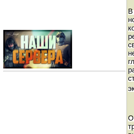
В
н
к
р
с
н
г
р
с
э
О
т