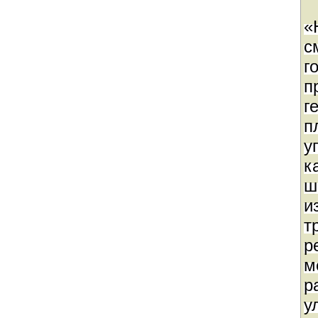
«
с
г
п
г
п
у
к
ш
и
т
р
м
р
у