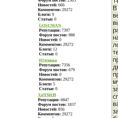
Т
Форум постов:
2305
Новостей:
666
В
Комментов:
29272
в
Блоги:
9
Статьи:
0
в
GOSUMAN
р
Репутация:
7397
Форум постов:
988
н
Новостей:
0
л
Комментов:
29272
Блоги:
12
т
Статьи:
0
п
Юленька
Репутация:
7356
д
Форум постов:
679
п
Новостей:
0
Комментов:
29272
м
Блоги:
5
з
Статьи:
0
ҲửŦṀ€Ħ
с
Репутация:
6847
в
Форум постов:
1837
Новостей:
856
з
Комментов:
29272