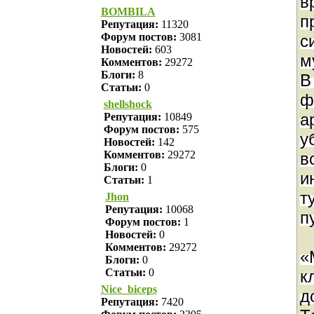
в
BOMBILA
п
Репутация:
11320
Форум постов:
3081
с
Новостей:
603
м
Комментов:
29272
Блоги:
8
Статьи:
0
ф
shellshock
а
Репутация:
10849
Форум постов:
575
у
Новостей:
142
Комментов:
29272
в
Блоги:
0
и
Статьи:
1
т
Jhon
Репутация:
10068
п
Форум постов:
1
Новостей:
0
Комментов:
29272
«
Блоги:
0
Статьи:
0
к
Nice_biceps
д
Репутация:
7420