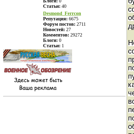
б
Блоги:
0
Статьи:
40
с
Desmond_Ferrcon
о
Репутация:
6675
Форум постов:
2711
д
Новостей:
27
Комментов:
29272
Блоги:
0
Н
Статьи:
1
с
п
п
п
к
ч
в
п
п
о