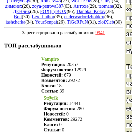
п
}{oтт@бь)ч
(30)
,
Roma3943
(27)
,
WoLf1998
(28)
,
Cmyt
(34)
,
димонsx
(26)
,
zoya-petrova387
(63)
,
Антоха
(29)
,
teomara
(32)
,
«
ДЕНчик
(26)
,
FOX[in]BOX
(96)
,
Danbka_Kotov
(28)
,
п
Bolt
(30)
,
Lex_Luthor
(35)
,
enderwarlordzhobkru
(36)
,
iashcherka
(34)
,
YourSenpai
(26)
,
TiGeRFuN
(31)
,
zloiXleb
(30)
п
з
Зарегистрировано расслабушников:
9941
с
ТОП расслабушников
н
Vampiro
Репутация:
20357
Т
Форум постов:
12929
п
Новостей:
679
Комментов:
29272
ч
Блоги:
18
в
Статьи:
39
St@rik
(
Репутация:
14441
е
Форум постов:
280
Новостей:
0
з
Комментов:
29272
п
Блоги:
0
Статьи:
0