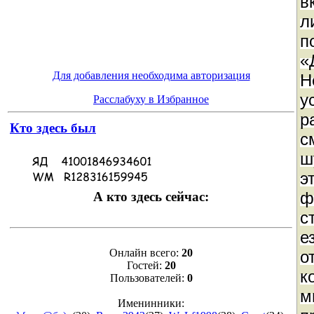
в
л
п
«
Для добавления необходима авторизация
Н
у
Расслабуху в Избранное
р
Кто здесь был
с
ш
э
ф
А кто здесь сейчас:
с
е
Онлайн всего:
20
о
Гостей:
20
к
Пользователей:
0
м
Именинники: