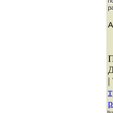
п
р
A
П
Д
|
т
р
Вс