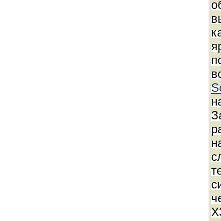
о
в
к
я
п
в
S
н
З
р
н
с
т
с
ч
X