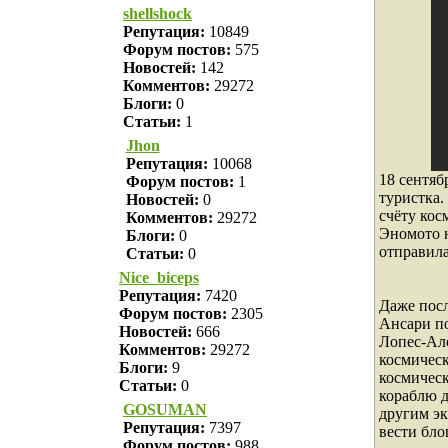
shellshock
Репутация:
10849
Форум постов:
575
Новостей:
142
Комментов:
29272
Блоги:
0
Статьи:
1
Jhon
Репутация:
10068
18 сентяб
Форум постов:
1
туристка
Новостей:
0
счёту кос
Комментов:
29272
Эномото 
Блоги:
0
отправила
Статьи:
0
Nice_biceps
Репутация:
7420
Даже пос
Форум постов:
2305
Ансари п
Новостей:
666
Лопес-Але
Комментов:
29272
космичес
Блоги:
9
космическ
Статьи:
0
кораблю д
GOSUMAN
другим эк
Репутация:
7397
вести бло
Форум постов:
988