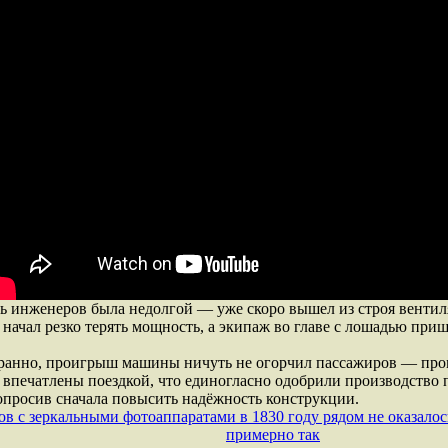
ь инженеров была недолгой — уже скоро вышел из строя вентил
 начал резко терять мощность, а экипаж во главе с лошадью пр
транно, проигрыш машины ничуть не огорчил пассажиров — п
 впечатлены поездкой, что единогласно одобрили производство
опросив сначала повысить надёжность конструкции.
ов с зеркальными фотоаппаратами в 1830 году рядом не оказалос
примерно так