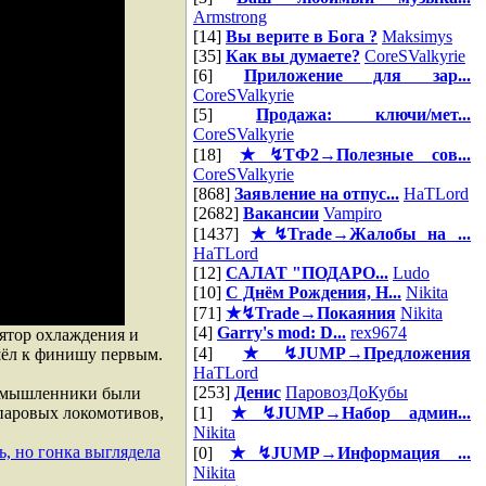
Armstrong
[14]
Вы верите в Бога ?
Maksimys
[35]
Как вы думаете?
CoreSValkyrie
[6]
Приложение для зар...
CoreSValkyrie
[5]
Продажа: ключи/мет...
CoreSValkyrie
[18]
★↯ТФ2→Полезные сов...
CoreSValkyrie
[868]
Заявление на отпус...
HaTLord
[2682]
Вакансии
Vampiro
[1437]
★↯Trade→Жалобы на ...
HaTLord
[12]
САЛАТ "ПОДАРО...
Ludo
[10]
С Днём Рождения, Н...
Nikita
[71]
★↯Trade→Покаяния
Nikita
[4]
Garry's mod: D...
rex9674
ятор охлаждения и
[4]
★↯JUMP→Предложения
ишёл к финишу первым.
HaTLord
[253]
Денис
ПаровозДоКубы
ромышленники были
 паровых локомотивов,
[1]
★↯JUMP→Набор админ...
Nikita
ь, но гонка выглядела
[0]
★↯JUMP→Информация ...
Nikita