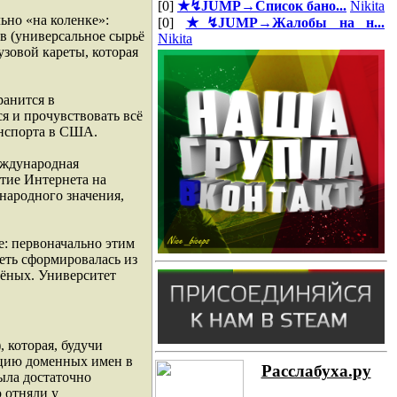
[0]
★↯JUMP→Список бано...
Nikita
ьно «на коленке»:
[0]
★↯JUMP→Жалобы на н...
в (универсальное сырьё
Nikita
узовой кареты, которая
ранится в
я и прочувствовать всё
анспорта в США.
еждународная
тие Интернета на
народного значения,
е: первоначально этим
еть сформировалась из
ёных. Университет
, которая, будучи
ацию доменных имен в
Расслабуха.ру
ыла достаточно
 отняли у