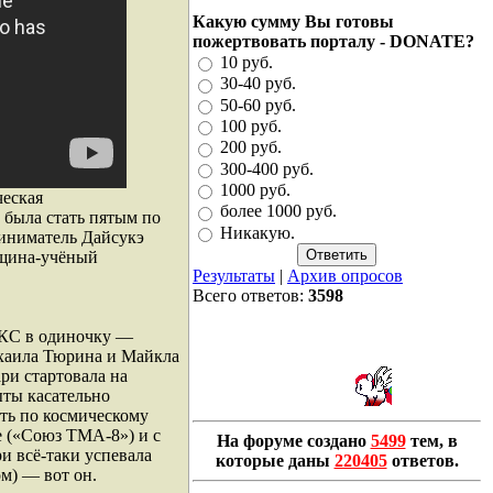
Какую сумму Вы готовы
пожертвовать порталу - DONATE?
10 руб.
30-40 руб.
50-60 руб.
100 руб.
200 руб.
300-400 руб.
1000 руб.
ческая
более 1000 руб.
была стать пятым по
Никакую.
риниматель Дайсукэ
нщина-учёный
Результаты
|
Архив опросов
Всего ответов:
3598
МКС в одиночку —
ихаила Тюрина и Майкла
ри стартовала на
ты касательно
ать по космическому
е («Союз ТМА-8») и с
На форуме создано
5499
тем, в
и всё-таки успевала
которые даны
220405
ответов.
ом) — вот он.