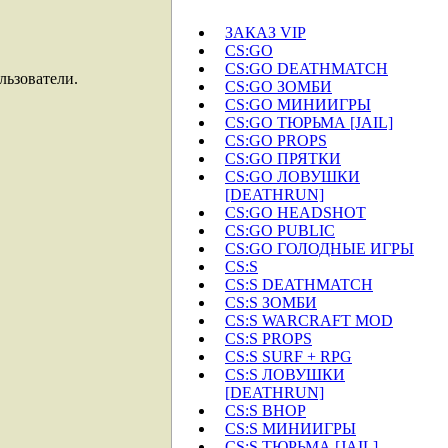
ЗАКАЗ VIP
CS:GO
CS:GO DEATHMATCH
льзователи.
CS:GO ЗОМБИ
CS:GO МИНИИГРЫ
CS:GO ТЮРЬМА [JAIL]
CS:GO PROPS
CS:GO ПРЯТКИ
CS:GO ЛОВУШКИ
[DEATHRUN]
CS:GO HEADSHOT
CS:GO PUBLIC
CS:GO ГОЛОДНЫЕ ИГРЫ
CS:S
CS:S DEATHMATCH
CS:S ЗОМБИ
CS:S WARCRAFT MOD
CS:S PROPS
CS:S SURF + RPG
CS:S ЛОВУШКИ
[DEATHRUN]
CS:S BHOP
CS:S МИНИИГРЫ
CS:S ТЮРЬМА [JAIL]