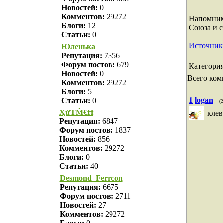
Новостей:
0
Комментов:
29272
Напомним,
Блоги:
12
Союза и с
Статьи:
0
Источник
Юленька
Репутация:
7356
Форум постов:
679
Категори
Новостей:
0
Всего ком
Комментов:
29272
Блоги:
5
1
logan
Статьи:
0
(
ҲửŦṀ€Ħ
кле
Репутация:
6847
Форум постов:
1837
Новостей:
856
Комментов:
29272
Блоги:
0
Статьи:
40
Desmond_Ferrcon
Репутация:
6675
Форум постов:
2711
Новостей:
27
Комментов:
29272
Блоги:
0