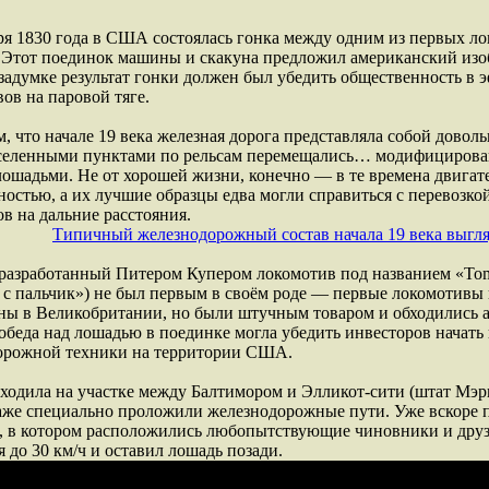
ря 1830 года в США состоялась гонка между одним из первых ло
 Этот поединок машины и скакуна предложил американский изо
задумке результат гонки должен был убедить общественность в 
ов на паровой тяге.
м, что начале 19 века железная дорога представляла собой довол
селенными пунктами по рельсам перемещались… модифицирован
лошадьми. Не от хорошей жизни, конечно — в те времена двигат
остью, а их лучшие образцы едва могли справиться с перевозко
в на дальние расстояния.
Типичный железнодорожный состав начала 19 века выгля
 разработанный Питером Купером локомотив под названием «Tom
с пальчик») не был первым в своём роде — первые локомотивы 
аны в Великобритании, но были штучным товаром и обходились 
обеда над лошадью в поединке могла убедить инвесторов начать
орожной техники на территории США.
ходила на участке между Балтимором и Элликот-сити (штат Мэри
аже специально проложили железнодорожные пути. Уже вскоре п
, в котором расположились любопытствующие чиновники и друзь
я до 30 км/ч и оставил лошадь позади.