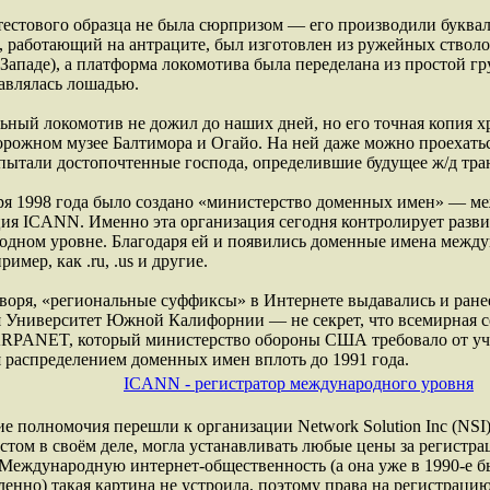
естового образца не была сюрпризом — его производили буквал
, работающий на антраците, был изготовлен из ружейных стволо
Западе), а платформа локомотива была переделана из простой гр
авлялась лошадью.
ный локомотив не дожил до наших дней, но его точная копия х
рожном музее Балтимора и Огайо. На ней даже можно проехатьс
спытали достопочтенные господа, определившие будущее ж/д тр
бря 1998 года было создано «министерство доменных имен» — м
ия ICANN. Именно эта организация сегодня контролирует разви
дном уровне. Благодаря ей и появились доменные имена между
ример, как .ru, .us и другие.
воря, «региональные суффиксы» в Интернете выдавались и ране
 Университет Южной Калифорнии — не секрет, что всемирная с
ARPANET, который министерство обороны США требовало от уч
 распределением доменных имен вплоть до 1991 года.
ICANN - регистратор международного уровня
ие полномочия перешли к организации Network Solution Inc (NSI)
том в своём деле, могла устанавливать любые цены за регистр
Международную интернет-общественность (а она уже в 1990-е б
енно) такая картина не устроила, поэтому права на регистрацию