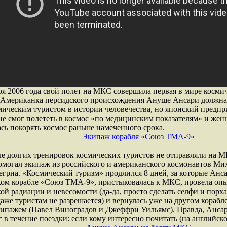
ря 2006 года свой полет на МКС совершила первая в мире косми
. Американка персидского происхождения Ануше Ансари должна 
мическим туристом в истории человечества, но японский предп
не смог полететь в космос «по медицинским показателям» и же
сь покорять космос раньше намеченного срока.
Экипаж корабля «Союз ТМА-9»
ле долгих тренировок космических туристов не отправляли на 
омогал экипаж из российского и американского космонавтов М
гриа. «Космический туризм» продлился 8 дней, за которые Анса
ком корабле «Союз ТМА-9», пристыковалась к МКС, провела опы
ой радиации и невесомости (да-да, просто сделать селфи и порх
аже туристам не разрешается) и вернулась уже на другом корабл
ипажем (Павел Виноградов и Джеффри Уильямс). Правда, Ансар
г в течение поездки: если кому интересно почитать (на английск