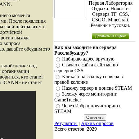
Первая Лаборатория
CANN.
Отдыха. Новости.
Сервера TF, CSS,
днего момента
CSGO, MineCraft.
ими. После появления
Реальные тусовки.
а свой нейтралитет в
одотчётной
против выхода
о вопроса
Как вы заходите на сервера
шо, давайте обсудим это
Расслабуха.ру?
Набираю адрес вручную
Скачал с сайта файл меню
альнойслежке под
серверов CSS
 организации
Кликаю на ссылку сервера в
вориться, кто станет
правой колонке
й ICANN» не станет
Нахожу сервер в поиске STEAM
Захожу через мониторинг
GameTracker
Через Избранное/историю в
STEAM
Результаты
|
Архив опросов
Всего ответов:
2029