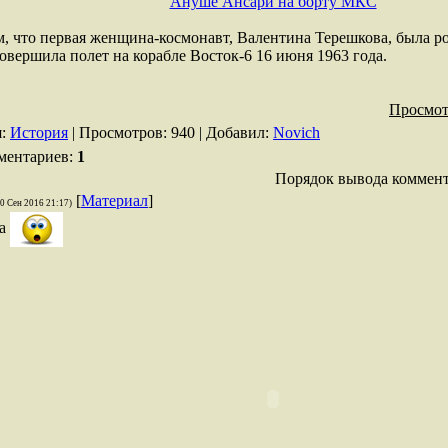
Ануше Ансари на борту МКС
 что первая женщина-космонавт, Валентина Терешкова, была ро
овершила полет на корабле Восток-6 16 июня 1963 года.
Просмот
я
:
История
|
Просмотров
: 940 |
Добавил
:
Novich
ментариев
:
1
Порядок вывода коммент
[
Материал
]
20 Сен 2016 21:17)
ва