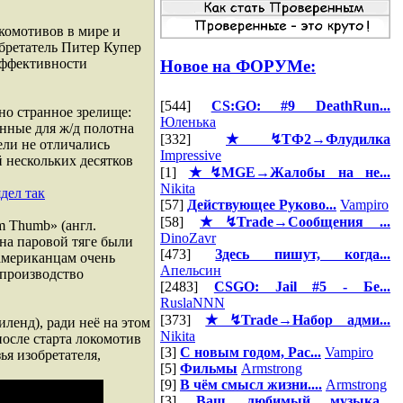
комотивов в мире и
бретатель Питер Купер
эффективности
Новое на ФОРУМе:
[544]
CS:GO: #9 DeathRun...
ьно странное зрелище:
Юленька
ные для ж/д полотна
[332]
★↯ТФ2→Флудилка
ели не отличались
Impressive
й нескольких десятков
[1]
★↯MGE→Жалобы на не...
Nikita
дел так
[57]
Действующее Руково...
Vampiro
[58]
★↯Trade→Сообщения ...
 Thumb» (англ.
DinoZavr
на паровой тяге были
[473]
Здесь пишут, когда...
американцам очень
Апельсин
 производство
[2483]
CSGO: Jail #5 - Бе...
RuslaNNN
[373]
★↯Trade→Набор адми...
ленд), ради неё на этом
Nikita
осле старта локомотив
[3]
С новым годом, Рас...
Vampiro
я изобретателя,
[5]
Фильмы
Armstrong
[9]
В чём смысл жизни....
Armstrong
[3]
Ваш любимый музыка...