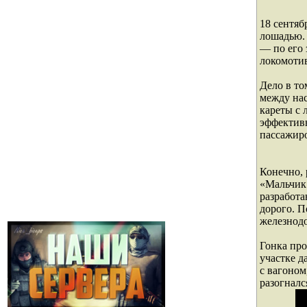
18 сентяб
лошадью.
— по его 
локомотив
Дело в то
между на
кареты с 
эффективн
пассажиро
Конечно,
«Мальчик 
разработ
дорого. П
железнод
Гонка про
участке д
с вагоном
разогналс