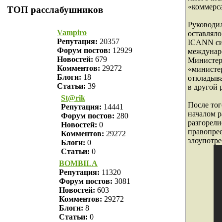
«коммерс
ТОП расслабушников
Руководил
Vampiro
оставляло
Репутация:
20357
ICANN сит
Форум постов:
12929
междунар
Новостей:
679
Министер
Комментов:
29272
«министер
Блоги:
18
откладыва
Статьи:
39
в другой 
St@rik
После тог
Репутация:
14441
началом 
Форум постов:
280
разгорели
Новостей:
0
правопрее
Комментов:
29272
злоупотре
Блоги:
0
Статьи:
0
BOMBILA
Репутация:
11320
Форум постов:
3081
Новостей:
603
Комментов:
29272
Блоги:
8
Статьи:
0