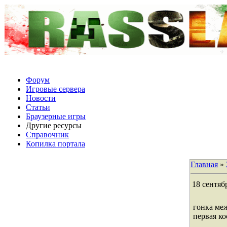
Форум
Игровые сервера
Новости
Статьи
Браузерные игры
Другие ресурсы
Справочник
Копилка портала
Главная
»
18 сентяб
гонка ме
первая ко