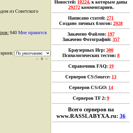
Новостей:
10224
, к которым даны
29272
комментариев.
дом из Советского
Написано статей:
271
Создано личных блогов:
2928
ров:
940
Мне нравится
Закачено Файлов:
197
Закачено Фотографий:
357
Браузерных Игр:
300
ариев:
Психологических тестов:
8
0
Справочник FAQ:
19
Серверов CS:Source:
13
Серверов CS:GO:
14
Серверов TF 2:
9
Всего cерверов на
www.RASSLABYXA.ru:
36