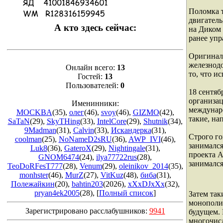
Поломка т
двигатель
А кто здесь сейчас:
на Диком 
ранее упр
Оригиналь
железнодо
Онлайн всего:
13
то, что и
Гостей:
13
Пользователей:
0
18 сентя
организац
Именинники:
междунаро
MOCKBA
(35)
,
олег
(46)
,
svoy
(46)
,
GIZMO
(42)
,
такие, нап
SaTaN
(29)
,
SkyTHing
(33)
,
IntelCore
(29)
,
Shutnik
(34)
,
9Madman
(31)
,
Calvin
(33)
,
Искандерка
(31)
,
Строго го
coolman
(25)
,
NoNameD2sRU
(36)
,
AWP_IVI
(46)
,
занимался
Luk8
(36)
,
GateroX
(29)
,
Nightingale
(31)
,
проекта 
GNOM6474
(24)
,
ilya77722rus
(28)
,
занимался
TeoDoRFesT777
(28)
,
Venum
(29)
,
oleinikov_2014
(35)
,
monhster
(46)
,
MurZ
(27)
,
VitKuz
(48)
,
биба
(31)
,
Полежайкин
(20)
,
bahtin203
(2026)
,
xXxDJxXx
(32)
,
pryan4ek2005
(28)
, [
Полный список
]
Затем так
монополис
Зарегистрировано расслабушников:
9941
будущем. 
многочисл