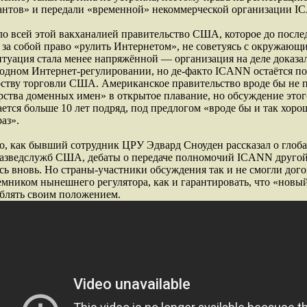
антов» и передали «временной» некоммерческой организации I
о всей этой вакханалией правительство США, которое до после
 за собой право «рулить Интернетом», не советуясь с окружающ
уация стала менее напряжённой — организация на деле доказал
одном Интернет-регулировании, но де-факто ICANN остаётся п
ству торговли США. Американское правительство вроде бы не 
ства доменных имен» в открытое плавание, но обсуждение этог
ется больше 10 лет подряд, под предлогом «вроде бы и так хоро
раз».
о, как бывший сотрудник ЦРУ Эдвард Сноуден рассказал о глоб
разведслужб США, дебаты о передаче полномочий ICANN другой
сь вновь. Но страны-участники обсуждения так и не смогли дого
мником нынешнего регулятора, как и гарантировать, что «новы
блять своим положением.