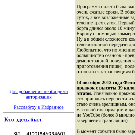
Программа полета была вып
очень сжатые сроки. В общ
суток, а все возложенные 
течение трех суток. Первый
борта длился около 10 мину
Европу с помощью коммерче
Ну а в общей сложности ком
телевизионной передачи дл
Любопытно, что по мнению
большинство сеансов «прев
демонстрацией поведения ч
приготовления пищи), посл
относиться к трансляциям б
14 октября 2012 года Фел
прыжок с высоты 39 килом
Для добавления необходима
Stratos
. Изначально прыжок
авторизация
его пришлось перенести из
стало очень зрелищным, он
Расслабуху в Избранное
массовой информации и даж
на YouTube (более 8 милли
Кто здесь был
завершения трансляции).
В момент события было зар