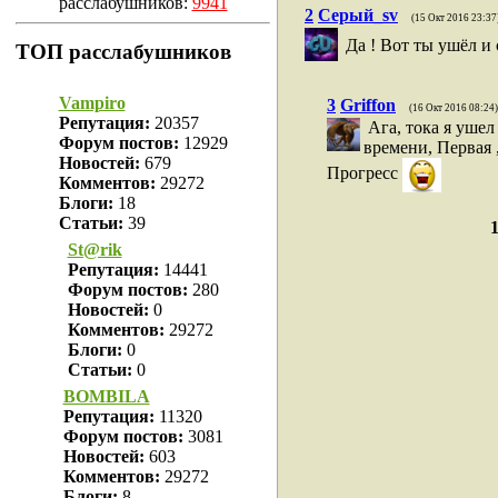
расслабушников:
9941
2
Cepый_sv
(15 Окт 2016 23:37
Да ! Вот ты ушёл и
ТОП расслабушников
Vampiro
3
Griffon
(16 Окт 2016 08:24)
Репутация:
20357
Ага, тока я ушел
Форум постов:
12929
времени, Первая 
Новостей:
679
Прогресс
Комментов:
29272
Блоги:
18
Статьи:
39
1
St@rik
Репутация:
14441
Форум постов:
280
Новостей:
0
Комментов:
29272
Блоги:
0
Статьи:
0
BOMBILA
Репутация:
11320
Форум постов:
3081
Новостей:
603
Комментов:
29272
Блоги:
8