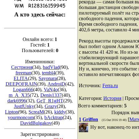
рекорда — самая большая в
большая дистанция свободн
пилотируемый полёт на стра
А кто здесь сейчас:
свободного падения, которая
Время свободного падения, 
402,6 метра, составило 4 ми
Онлайн всего:
1
Рекорд высоты продержался 
Гостей:
1
был побит одним Аланом Ю
Пользователей:
0
с высоты 41 420 м. Но из-за
стабилизирующий парашют,
Именинники:
вертикальной скорости был
Сестрюня
(34)
,
badVlad
(90)
,
Ну и, конечно, это событие
freeman
(30)
,
tembl4
(39)
,
оставило впечатляющих фот
ELITA
(29)
,
Sayonara
(28)
,
DEEPOFRAIN
(39)
,
AndroiD
(42)
,
Источник:
Ferra.ru
Logan666
(40)
,
VaN4o
(36)
,
m_A_X35
(72)
,
Denis1337
(40)
,
Категория
:
История
|
Просм
dark6996
(32)
,
GeT_R1gHT
(29)
,
Всего комментариев
:
5
JustfUnky
(34)
,
Grazy
(28)
,
Lipton
(96)
,
ScreaM
(26)
,
kiddy
(38)
,
Порядок выв
yourmoncom
(35)
,
bAcktrap
(24)
,
1
Griffon
[
Мат
(15 Окт 2016 19:48)
DavidBulgakov
(49)
Ну вот, наконец-то и
Зарегистрировано