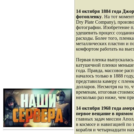
14 октября 1884 года Джо
фотопленку
. На тот момен
Dry Plate Company), произв
фотографии. Изобретение п
удешевить процесс создани
расходы. Более того, пленк
металлических пластин и п
комфортом работать на выез
Первая пленка выпускалась 
катушечной пленки меньшег
года. Правда, массовое ра
началось только в 1888 год
представила камеру с пленк
долларов. Несмотря на то, ч
временам, итоговая стоимос
несколько раз ниже, чем пр
14 октября 1968 года аме
первое вещание в прямом 
главных задач миссии Апол
в космосе и навигацией по
корабля и четырнадцати на