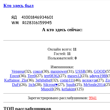
Кто здесь был
А кто здесь сейчас:
Онлайн всего:
11
Гостей:
11
Пользователей:
0
Именинники:
Vengeur
(32)
,
сокол
(30)
,
maxpower
(31)
,
USSR
(38)
,
GOOD
(5
Epoxt
(36)
,
Terr0
(27)
,
terr08362
(27)
,
maxes12
(23)
,
ьфоув1988
(
Kaffainoe_Zlo
(36)
,
3gfghghgf
(32)
,
comp111
(46)
,
велокузя
(27)
,
Zo
DaFi
(26)
,
1tch
(28)
,
Silcrout♥
(27)
,
Squib
(25)
,
MrSmile2014
(25
MupoH
(29)
,
kefiakim
(125)
Зарегистрировано расслабушников:
9941
ТОП расслабушников