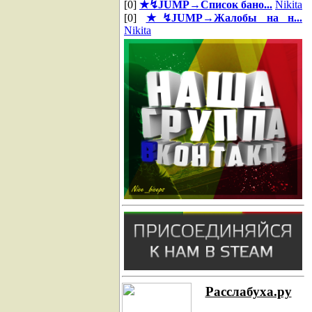
[0]
★↯JUMP→Список бано...
Nikita
[0]
★↯JUMP→Жалобы на н...
Nikita
Расслабуха.ру