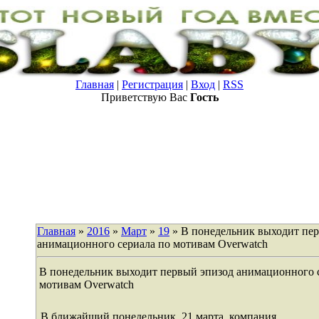
Главная
|
Регистрация
|
Вход
|
RSS
Приветствую Вас
Гость
Главная
»
2016
»
Март
»
19
» В понедельник выходит пе
анимационного сериала по мотивам Overwatch
В понедельник выходит первый эпизод анимационного 
мотивам Overwatch
В ближайший понедельник, 21 марта, компания