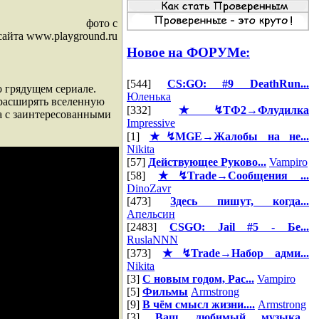
фото с
сайта www.playground.ru
Новое на ФОРУМе:
[544]
CS:GO: #9 DeathRun...
о грядущем сериале.
Юленька
ы расширять вселенную
[332]
★↯ТФ2→Флудилка
а с заинтересованными
Impressive
[1]
★↯MGE→Жалобы на не...
Nikita
[57]
Действующее Руково...
Vampiro
[58]
★↯Trade→Сообщения ...
DinoZavr
[473]
Здесь пишут, когда...
Апельсин
[2483]
CSGO: Jail #5 - Бе...
RuslaNNN
[373]
★↯Trade→Набор адми...
Nikita
[3]
С новым годом, Рас...
Vampiro
[5]
Фильмы
Armstrong
[9]
В чём смысл жизни....
Armstrong
[3]
Ваш любимый музыка...