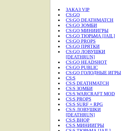
ЗАКАЗ VIP
CS:GO
CS:GO DEATHMATCH
CS:GO ЗОМБИ
CS:GO МИНИИГРЫ
CS:GO ТЮРЬМА [JAIL]
CS:GO PROPS
CS:GO ПРЯТКИ
CS:GO ЛОВУШКИ
[DEATHRUN]
CS:GO HEADSHOT
CS:GO PUBLIC
CS:GO ГОЛОДНЫЕ ИГРЫ
CS:S
CS:S DEATHMATCH
CS:S ЗОМБИ
CS:S WARCRAFT MOD
CS:S PROPS
CS:S SURF + RPG
CS:S ЛОВУШКИ
[DEATHRUN]
CS:S BHOP
CS:S МИНИИГРЫ
CS:S ТЮРЬМА [JAIL]