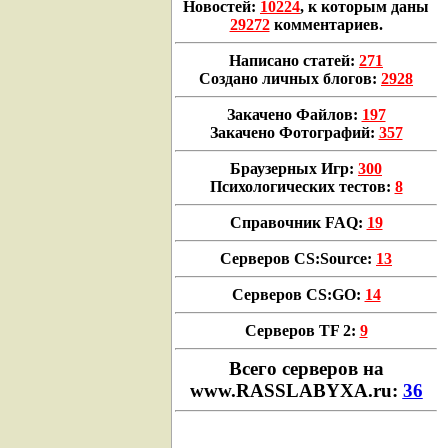
Новостей:
10224
, к которым даны
29272
комментариев.
Написано статей:
271
Создано личных блогов:
2928
Закачено Файлов:
197
Закачено Фотографий:
357
Браузерных Игр:
300
Психологических тестов:
8
Справочник FAQ:
19
Серверов CS:Source:
13
Серверов CS:GO:
14
Серверов TF 2:
9
Всего cерверов на
www.RASSLABYXA.ru:
36