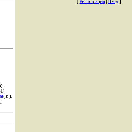
[
Регистрация
|
Вход
]
5)
,
31)
,
nt
(35)
,
)
,