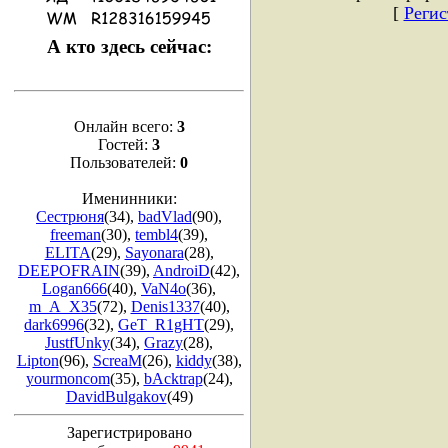
[
Регис
А кто здесь сейчас:
Онлайн всего:
3
Гостей:
3
Пользователей:
0
Именинники:
Сестрюня
(34)
,
badVlad
(90)
,
freeman
(30)
,
tembl4
(39)
,
ELITA
(29)
,
Sayonara
(28)
,
DEEPOFRAIN
(39)
,
AndroiD
(42)
,
Logan666
(40)
,
VaN4o
(36)
,
m_A_X35
(72)
,
Denis1337
(40)
,
dark6996
(32)
,
GeT_R1gHT
(29)
,
JustfUnky
(34)
,
Grazy
(28)
,
Lipton
(96)
,
ScreaM
(26)
,
kiddy
(38)
,
yourmoncom
(35)
,
bAcktrap
(24)
,
DavidBulgakov
(49)
Зарегистрировано