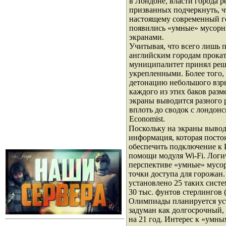
в Лондоне, власти города 
призванных подчеркнуть, ч
настоящему современный гор
появились «умные» мусор
экранами.
Учитывая, что всего лишь 
английским городам прокат
муниципалитет принял реш
укрепленными. Более того,
детонацию небольшого взры
каждого из этих баков раз
экраны выводится разного 
вплоть до сводок с лондон
Economist.
Поскольку на экраны вывод
информация, которая посто
обеспечить подключение к 
помощи модуля Wi-Fi. Логи
перспективе «умные» мусор
точки доступа для горожан
установлено 25 таких систе
30 тыс. фунтов стерлингов (
Олимпиады планируется ус
задуман как долгосрочный,
на 21 год. Интерес к «умн