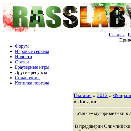
Главная
|
Р
Приве
Форум
Игровые сервера
Новости
Статьи
Браузерные игры
Другие ресурсы
Справочник
Копилка портала
Главная
»
2012
»
Феврал
в Лондоне
«Умные» мусорные баки в 
В преддверии Олимпийских