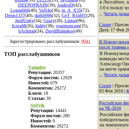
в Лиссабоне, з
DEEPOFRAIN
(39)
,
AndroiD
(42)
,
1:0 в пользу хо
Logan666
(40)
,
VaN4o
(36)
,
m_A_X35
(72)
,
...
Читать даль
Denis1337
(40)
,
dark6996
(32)
,
GeT_R1gHT
(29)
,
JustfUnky
(34)
,
Grazy
(28)
,
Lipton
(96)
,
Спорт
| Просмо
ScreaM
(26)
,
kiddy
(38)
,
yourmoncom
(35)
,
Дата:
17 Фев 2
bAcktrap
(24)
,
DavidBulgakov
(49)
Зарегистрировано расслабушников:
9941
В Новокузнецк
после травмы 
В Новокузнецк
ТОП расслабушников
команды местн
Александр Оре
Vampiro
на матче трав
Репутация:
20357
...
Читать даль
Форум постов:
12929
Новостей:
679
Спорт
| Просмо
Комментов:
29272
03 Фев 2016
|
К
Блоги:
18
Статьи:
39
Российские фи
St@rik
на ЧЕ-2016
Репутация:
14441
Российские ф
Форум постов:
280
победительниц
Новостей:
0
на чемпионате
Комментов:
29272