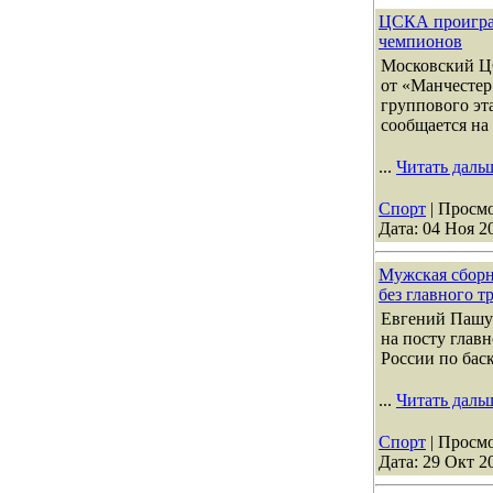
ЦСКА проигра
чемпионов
Московский Ц
от «Манчестер
группового эт
сообщается на
...
Читать даль
Спорт
| Просмо
Дата:
04 Ноя 2
Мужская сборн
без главного т
Евгений Пашут
на посту глав
России по баск
...
Читать даль
Спорт
| Просмо
Дата:
29 Окт 2