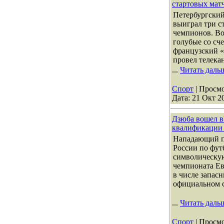
стартовых мат
Петербургский
выиграл три с
чемпионов. Во 
голубые со сч
французский «
провел телека
...
Читать даль
Спорт
| Просмо
Дата:
21 Окт 2
Дзюба вошел в
квалификации 
Нападающий пе
России по фут
символическую
чемпионата Ев
в числе запас
официальном 
...
Читать даль
Спорт
| Просмо