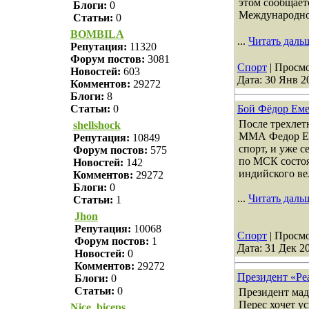
этом сообщает
Блоги:
0
Международног
Статьи:
0
BOMBILA
...
Читать даль
Репутация:
11320
Форум постов:
3081
Спорт
| Просмо
Новостей:
603
Дата:
30 Янв 2
Комментов:
29272
Блоги:
8
Бой Фёдор Еме
Статьи:
0
После трехлет
shellshock
ММА Федор Ем
Репутация:
10849
спорт, и уже с
Форум постов:
575
по МСК состоя
Новостей:
142
индийского ве
Комментов:
29272
Блоги:
0
...
Читать даль
Статьи:
1
Jhon
Репутация:
10068
Спорт
| Просмо
Форум постов:
1
Дата:
31 Дек 2
Новостей:
0
Комментов:
29272
Президент «Ре
Блоги:
0
Статьи:
0
Президент мад
Перес хочет у
Nice_biceps