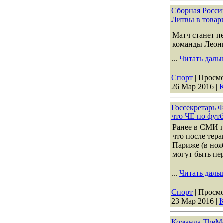
Сборная Росси
Литвы в товар
Матч станет п
команды Леон
...
Читать даль
Спорт
| Просмо
26 Мар 2016
|
К
Госсекретарь Ф
что ЧЕ по футб
Ранее в СМИ 
что после тера
Париже (в ноя
могут быть пе
...
Читать даль
Спорт
| Просмо
23 Мар 2016
|
К
Команда TheMo