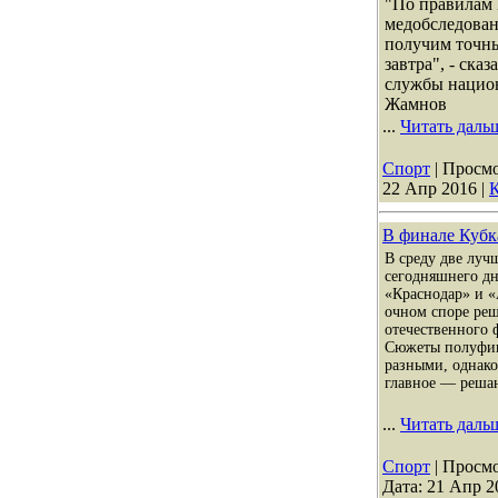
"По правилам
медобследован
получим точны
завтра", - ска
службы нацио
Жамнов
...
Читать даль
Спорт
| Просмо
22 Апр 2016
|
К
В финале Кубк
В среду две луч
сегодняшнего дн
«Краснодар» и «
очном споре реш
отечественного ф
Сюжеты полуфин
разными, однако
главное — реша
...
Читать даль
Спорт
| Просмо
Дата:
21 Апр 2