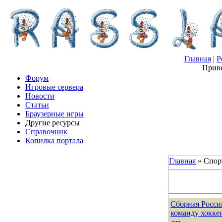
Главная
|
Р
Приве
Форум
Игровые сервера
Новости
Статьи
Браузерные игры
Другие ресурсы
Справочник
Копилка портала
Главная
»
Спор
Сборная Росси
команду хокке