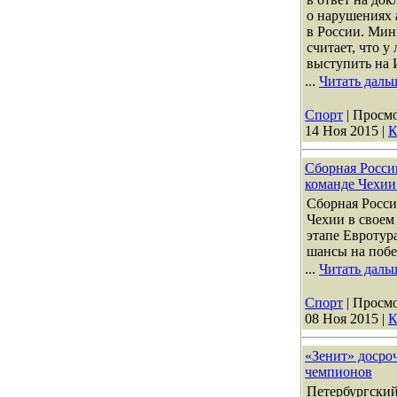
о нарушениях 
в России. Мин
считает, что у
выступить на 
...
Читать даль
Спорт
| Просмо
14 Ноя 2015
|
К
Сборная Росси
команде Чехии 
Сборная Росси
Чехии в своем
этапе Евротур
шансы на побе
...
Читать даль
Спорт
| Просмо
08 Ноя 2015
|
К
«Зенит» досро
чемпионов
Петербургский