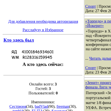
Спорт
| Просмо
Дата:
27 Фев 2
«Торпедо» в п
Для добавления необходима авторизация
«Йокерит»
Расслабуху в Избранное
«Торпедо» в Х
над «Йокерито
Кто здесь был
четвертьфинал
конференции с
на сайте ниже
...
Читать даль
А кто здесь сейчас:
Спорт
| Просмо
Дата:
23 Фев 2
«Зенит» проиг
Онлайн всего:
3
финала Лиги 
Гостей:
3
Питерский «Зе
Пользователей:
0
португальской
Именинники:
матче 1/8 фин
Сестрюня
(34)
,
badVlad
(90)
,
freeman
(30)
,
УЕФА. Встреч
tembl4
(39)
,
ELITA
(29)
,
Sayonara
(28)
,