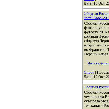
Дата:
15 Окт 2
Сборная Росси
часть Евро-201
Сборная Росси
финальную ст
футболу 2016 г
команда Леони
сборную Черно
второе место 
во Францию. Т
Первый канал.
...
Читать даль
Спорт
| Просмо
Дата:
12 Окт 2
Сборная Росси
Сборная Росси
чемпионата Ев
обыграла Молд
телеканал «Рос