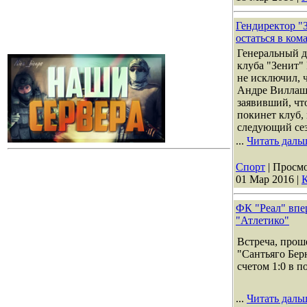
Гендиректор "
остаться в ком
Генеральный д
клуба "Зенит
не исключил, 
Андре Виллаш
заявивший, чт
покинет клуб, 
следующий сез
...
Читать даль
Спорт
| Просмо
01 Мар 2016
|
К
ФК "Реал" впе
"Атлетико"
Встреча, прош
"Сантьяго Бер
счетом 1:0 в п
...
Читать даль