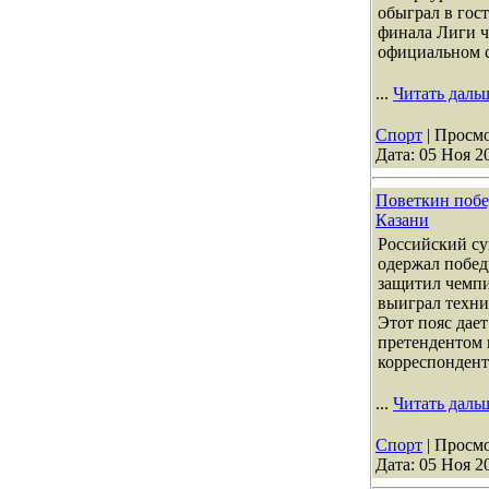
обыграл в гос
финала Лиги 
официальном
...
Читать даль
Спорт
| Просмо
Дата:
05 Ноя 2
Поветкин побе
Казани
Российский су
одержал побед
защитил чемпи
выиграл техни
Этот пояс дае
претендентом 
корреспондент
...
Читать даль
Спорт
| Просмо
Дата:
05 Ноя 2