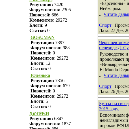
«Барселоны» и
Репутация:
7420
Неймаром.
Форум постов:
2305
...
Читать даль
Новостей:
666
Комментов:
29272
Спорт
| Просмо
Блоги:
9
Дата:
27 Дек 2
Статьи:
0
GOSUMAN
Черышев може
Репутация:
7397
переходе Д. Су
Форум постов:
988
Новостей:
0
Руководство и
Комментов:
29272
продолжают пр
Блоги:
12
«Вильярреала»
Статьи:
0
El Mundo Depor
...
Читать даль
Юленька
Репутация:
7356
Форум постов:
679
Спорт
| Просмо
Новостей:
0
Дата:
26 Дек 2
Комментов:
29272
Блоги:
5
Бутсы на гвозд
Статьи:
0
2015 году.
ҲửŦṀ€Ħ
Вспоминаем ф
Репутация:
6847
неизгладимый 
Форум постов:
1837
игроков РФПЛ
Новостей:
856