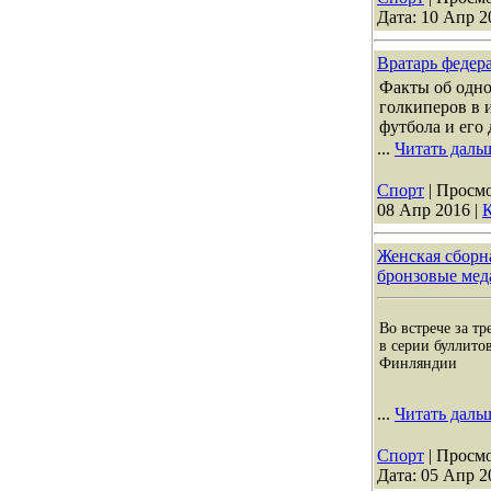
Дата:
10 Апр 2
Вратарь федер
Факты об одн
голкиперов в 
футбола и его
...
Читать даль
Спорт
| Просмо
08 Апр 2016
|
К
Женская сборн
бронзовые мед
Во встрече за тр
в серии буллито
Финляндии
...
Читать даль
Спорт
| Просмо
Дата:
05 Апр 2