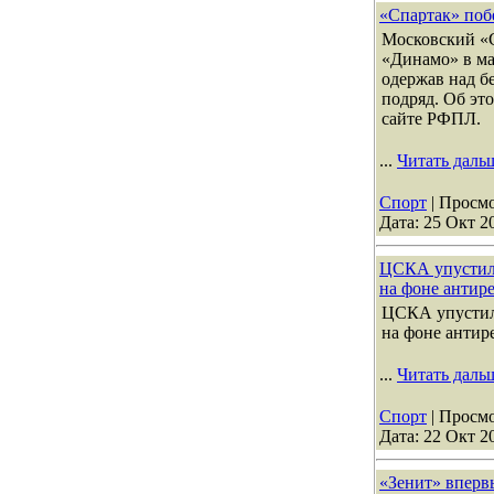
«Спартак» поб
Московский «С
«Динамо» в ма
одержав над б
подряд. Об эт
сайте РФПЛ.
...
Читать даль
Спорт
| Просмо
Дата:
25 Окт 2
ЦСКА упустил
на фоне антир
ЦСКА упустил
на фоне антир
...
Читать даль
Спорт
| Просмо
Дата:
22 Окт 2
«Зенит» вперв