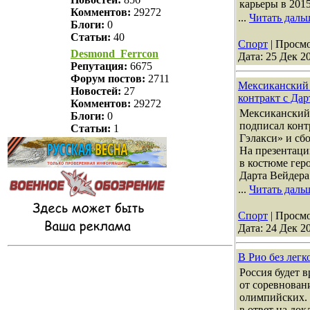
карьеры в 2015
Комментов:
29272
...
Читать даль
Блоги:
0
Статьи:
40
Спорт
| Просмо
Desmond_Ferrcon
Дата:
25 Дек 2
Репутация:
6675
Форум постов:
2711
Мексиканский 
Новостей:
27
контракт с Да
Комментов:
29272
Мексиканский
Блоги:
0
подписал конт
Статьи:
1
Гэлакси» и с
На презентаци
в костюме гер
Дарта Вейдера
...
Читать даль
Спорт
| Просмо
Дата:
24 Дек 2
В Рио без легк
Россия будет 
от соревновани
олимпийских. 
в ответ на до