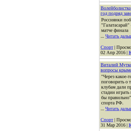
Волейболистки
год подряд за
Россиянки поб
"Галатасарай" 
матче финала
...
Читать даль
Спорт
| Просмо
02 Апр 2016
|
К
Виталий Мутк
вопросы крымс
"Через какое-т
поговорить о 
клубам дали п
стадии играть 
бы правильно"
спорта РФ.
...
Читать даль
Спорт
| Просмо
31 Мар 2016
|
К