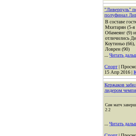
"Ливерпуль" п
полуфинал Лиг
В составе гос
Мхитарян (5-я
Обамеянг (9) и
отличились Ди
Коутиньо (66),
Ловрен (90)
...
Читать даль
Спорт
| Просмо
15 Апр 2016
|
К
Кержаков забил
лидером чемпи
Сам матч заверш
2:2
...
Читать даль
Спорт
| Просмо