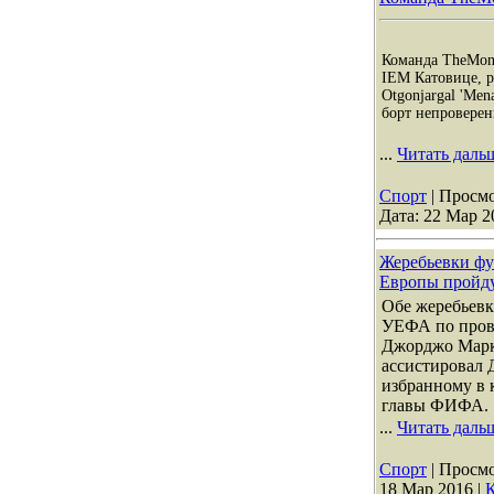
Команда TheMon
IEM Катовице, ра
Otgonjargal 'Men
борт непровере
...
Читать даль
Спорт
| Просмо
Дата:
22 Мар 2
Жеребьевки фу
Европы пройду
Обе жеребьевк
УЕФА по пров
Джорджо Марк
ассистировал
избранному в 
главы ФИФА.
...
Читать даль
Спорт
| Просмо
18 Мар 2016
|
К