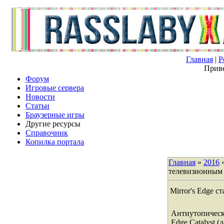
Главная
|
Р
Приве
Форум
Игровые сервера
Новости
Статьи
Браузерные игры
Другие ресурсы
Справочник
Копилка портала
Главная
»
2016
телевизионным
Mirror's Edge 
Антиутопически
Edge Catalyst (д