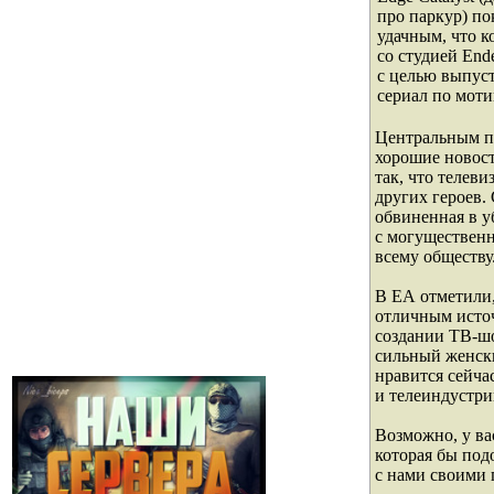
про паркур) по
удачным, что к
со студией Ende
с целью выпус
сериал по моти
Центральным п
хорошие новост
так, что телев
других героев.
обвиненная в у
с могуществен
всему обществу
В EA отметили, 
отличным исто
создании ТВ-шо
сильный женски
нравится сейча
и телеиндустри
Возможно, у ва
которая бы под
с нами своими