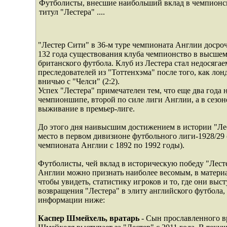
Футболисты, внесшие наибольший вклад в чемпион
титул "Лестера" ....
"Лестер Сити" в 36-м туре чемпионата Англии досро
132 года существования клуба чемпионство в высшем
британского футбола. Клуб из Лестера стал недосяга
преследователей из "Тоттенхэма" после того, как ло
вничью с "Челси" (2:2).
Успех "Лестера" примечателен тем, что еще два года 
чемпионшипе, второй по силе лиги Англии, а в сезоне
выживание в премьер-лиге.
До этого дня наивысшим достижением в истории "Ле
место в первом дивизионе футбольного лиги-1928/2
чемпионата Англии с 1892 по 1992 годы).
Футболисты, чей вклад в историческую победу "Лест
Англии можно признать наиболее весомым, в материа
чтобы увидеть, статистику игроков и то, где они выст
возвращения "Лестера" в элиту английского футбола,
информации ниже:
Каспер Шмейхель, вратарь
- Сын прославленного 