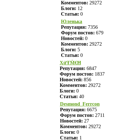
Комментов:
29272
Блоги:
12
Статьи:
0
Юленька
Репутация:
7356
Форум постов:
679
Новостей:
0
Комментов:
29272
Блоги:
5
Статьи:
0
ҲửŦṀ€Ħ
Репутация:
6847
Форум постов:
1837
Новостей:
856
Комментов:
29272
Блоги:
0
Статьи:
40
Desmond_Ferrcon
Репутация:
6675
Форум постов:
2711
Новостей:
27
Комментов:
29272
Блоги:
0
Статьи:
1