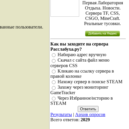
Первая Лаборатория
Отдыха. Новости.
Сервера TF, CSS,
CSGO, MineCraft.
Реальные тусовки.
ванные пользователи.
Как вы заходите на сервера
Расслабуха.ру?
Набираю адрес вручную
Скачал с сайта файл меню
серверов CSS
Кликаю на ссылку сервера в
правой колонке
Нахожу сервер в поиске STEAM
Захожу через мониторинг
GameTracker
Через Избранное/историю в
STEAM
Результаты
|
Архив опросов
Всего ответов:
2029