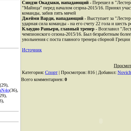
Синдзи Окадзаки, нападающий -
Перешел в "Лестер
"Майнца" перед началом сезрна-2015/16. Принял учас
команды, забив пять мячей
Джейми Варди, нападающий -
Выступает за "Лестер"
ударная сила команды - на его счету 22 гола и шесть 
Клаудио Раньери, главный тренер -
Возглавил "Лес
чемпионского сезона-2015/16. Был безработным более
увольнения с поста главного тренера сборной Греции
Источник
Просмот
Категория
:
Спорт
|
Просмотров
: 816 |
Добавил
:
Novic
Всего комментариев
:
0
(29)
,
aN4o
(36)
,
29)
,
8)
,