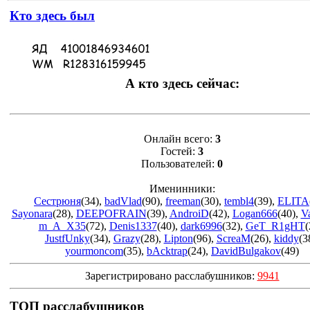
Кто здесь был
А кто здесь сейчас:
Онлайн всего:
3
Гостей:
3
Пользователей:
0
Именинники:
Сестрюня
(34)
,
badVlad
(90)
,
freeman
(30)
,
tembl4
(39)
,
ELITA
Sayonara
(28)
,
DEEPOFRAIN
(39)
,
AndroiD
(42)
,
Logan666
(40)
,
V
m_A_X35
(72)
,
Denis1337
(40)
,
dark6996
(32)
,
GeT_R1gHT
(
JustfUnky
(34)
,
Grazy
(28)
,
Lipton
(96)
,
ScreaM
(26)
,
kiddy
(3
yourmoncom
(35)
,
bAcktrap
(24)
,
DavidBulgakov
(49)
Зарегистрировано расслабушников:
9941
ТОП расслабушников