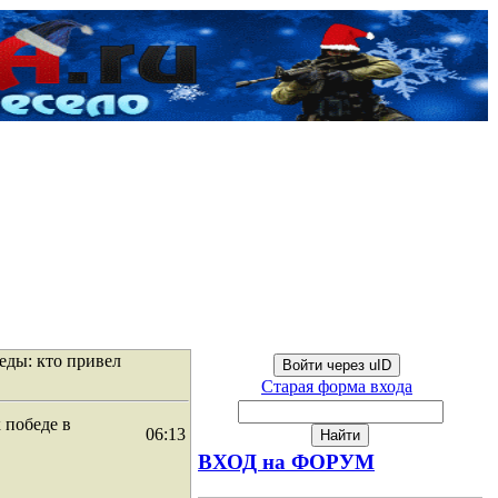
еды: кто привел
Войти через uID
Старая форма входа
 победе в
06:13
ВХОД на ФОРУМ