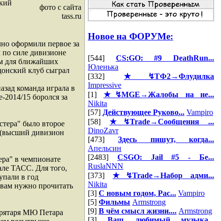
ский
фото с сайта
tass.ru
Новое на ФОРУМе:
чно оформили первое за
 по силе дивизионе
[544]
CS:GO: #9 DeathRun...
ем для ближайших
Юленька
ндонский клуб сыграл
[332]
★↯ТФ2→Флудилка
Impressive
назад команда играла в
[1]
★↯MGE→Жалобы на не...
-2014/15 боролся за
Nikita
[57]
Действующее Руково...
Vampiro
[58]
★↯Trade→Сообщения ...
стера" было второе
DinoZavr
9 (высший дивизион
[473]
Здесь пишут, когда...
Апельсин
[2483]
CSGO: Jail #5 - Бе...
ера" в чемпионате
RuslaNNN
ле ТАСС. Для того,
[373]
★↯Trade→Набор адми...
упали в год
Nikita
 вам нужно прочитать
[3]
С новым годом, Рас...
Vampiro
[5]
Фильмы
Armstrong
[9]
В чём смысл жизни....
Armstrong
врятаря МЮ Петара
[3]
Ваш любимый музыка...