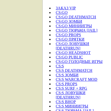
ЗАКАЗ VIP
CS:GO
CS:GO DEATHMATCH
CS:GO ЗОМБИ
CS:GO МИНИИГРЫ
CS:GO ТЮРЬМА [JAIL]
CS:GO PROPS
CS:GO ПРЯТКИ
CS:GO ЛОВУШКИ
[DEATHRUN]
CS:GO HEADSHOT
CS:GO PUBLIC
CS:GO ГОЛОДНЫЕ ИГРЫ
CS:S
CS:S DEATHMATCH
CS:S ЗОМБИ
CS:S WARCRAFT MOD
CS:S PROPS
CS:S SURF + RPG
CS:S ЛОВУШКИ
[DEATHRUN]
CS:S BHOP
CS:S МИНИИГРЫ
CS:S ТЮРЬМА [JAIL]