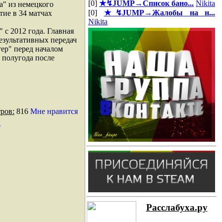
[0]
★↯JUMP→Список бано...
Nikita
а" из немецкого
[0]
★↯JUMP→Жалобы на н...
тие в 34 матчах
Nikita
 с 2012 года. Главная
результативных передач
тер" перед началом
 полугода после
ров:
816
Мне нравится
h
Расслабуха.ру