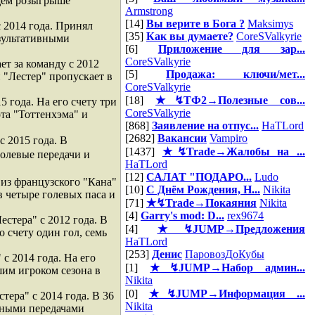
ущем розыгрыше
Armstrong
[14]
Вы верите в Бога ?
Maksimys
с 2014 года. Принял
[35]
Как вы думаете?
CoreSValkyrie
езультативными
[6]
Приложение для зар...
CoreSValkyrie
ет за команду с 2012
[5]
Продажа: ключи/мет...
 "Лестер" пропускает в
CoreSValkyrie
[18]
★↯ТФ2→Полезные сов...
5 года. На его счету три
CoreSValkyrie
та "Тоттенхэма" и
[868]
Заявление на отпус...
HaTLord
[2682]
Вакансии
Vampiro
с 2015 года. В
[1437]
★↯Trade→Жалобы на ...
голевые передачи и
HaTLord
[12]
САЛАТ "ПОДАРО...
Ludo
 из французского "Кана"
[10]
С Днём Рождения, Н...
Nikita
в четыре голевых паса и
[71]
★↯Trade→Покаяния
Nikita
[4]
Garry's mod: D...
rex9674
естера" с 2012 года. В
[4]
★↯JUMP→Предложения
 счету один гол, семь
HaTLord
[253]
Денис
ПаровозДоКубы
 с 2014 года. На его
[1]
★↯JUMP→Набор админ...
шим игроком сезона в
Nikita
[0]
★↯JUMP→Информация ...
тера" с 2014 года. В 36
Nikita
вными передачами