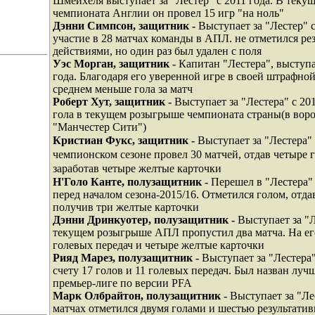
Шмейхеля выступает за "Лестер" с 2011 года. В тек
чемпионата Англии он провел 15 игр "на ноль"
Дэнни Симпсон, защитник -
Выступает за "Лестер" 
участие в 28 матчах команды в АПЛ. не отметился р
действиями, но один раз был удален с поля
Уэс Морган, защитник -
Капитан "Лестера", выступа
года. Благодаря его уверенной игре в своей штрафной
среднем меньше гола за матч
Роберт Хут, защитник -
Выступает за "Лестера" с 201
гола в текущем розыгрыше чемпионата страны(в воро
"Манчестер Сити")
Кристиан Фукс, защитник -
Выступает за "Лестера" 
чемпионском сезоне провел 30 матчей, отдав четыре 
заработав четыре желтые карточки
Н'Голо Канте, полузащитник -
Перешел в "Лестера"
перед началом сезона-2015/16. Отметился голом, отда
получив три желтые карточки
Дэнни Дринкуотер, полузащитник -
Выступает за "Л
текущем розыгрыше АПЛ пропустил два матча. На его
голевых передач и четыре желтые карточки
Рияд Марез, полузащитник -
Выступает за "Лестера"
счету 17 голов и 11 голевых передач. Был назван луч
премьер-лиге по версии PFA
Марк Олбрайтон, полузащитник -
Выступает за "Лес
матчах отметился двумя голами и шестью результати