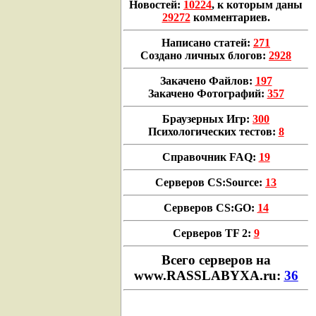
Новостей:
10224
, к которым даны
29272
комментариев.
Написано статей:
271
Создано личных блогов:
2928
Закачено Файлов:
197
Закачено Фотографий:
357
Браузерных Игр:
300
Психологических тестов:
8
Справочник FAQ:
19
Серверов CS:Source:
13
Серверов CS:GO:
14
Серверов TF 2:
9
Всего cерверов на
www.RASSLABYXA.ru:
36