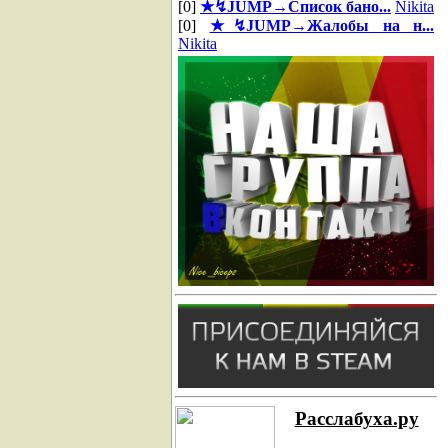
[0]
★↯JUMP→Список бано...
Nikita
[0]
★↯JUMP→Жалобы на н...
Nikita
Расслабуха.ру