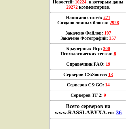
Новостей:
10224
, к которым даны
29272
комментариев.
Написано статей:
271
Создано личных блогов:
2928
Закачено Файлов:
197
Закачено Фотографий:
357
Браузерных Игр:
300
Психологических тестов:
8
Справочник FAQ:
19
Серверов CS:Source:
13
Серверов CS:GO:
14
Серверов TF 2:
9
Всего cерверов на
www.RASSLABYXA.ru:
36