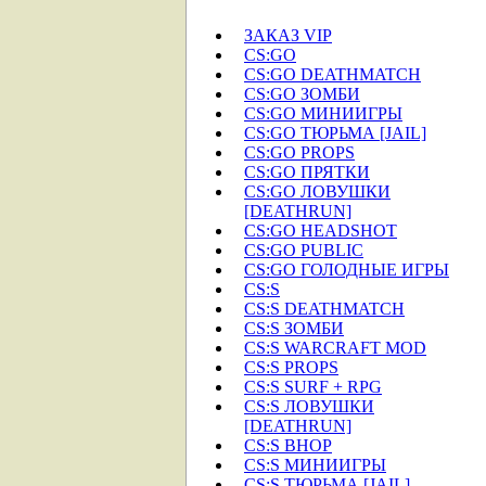
ЗАКАЗ VIP
CS:GO
CS:GO DEATHMATCH
CS:GO ЗОМБИ
CS:GO МИНИИГРЫ
CS:GO ТЮРЬМА [JAIL]
CS:GO PROPS
CS:GO ПРЯТКИ
CS:GO ЛОВУШКИ
[DEATHRUN]
CS:GO HEADSHOT
CS:GO PUBLIC
CS:GO ГОЛОДНЫЕ ИГРЫ
CS:S
CS:S DEATHMATCH
CS:S ЗОМБИ
CS:S WARCRAFT MOD
CS:S PROPS
CS:S SURF + RPG
CS:S ЛОВУШКИ
[DEATHRUN]
CS:S BHOP
CS:S МИНИИГРЫ
CS:S ТЮРЬМА [JAIL]