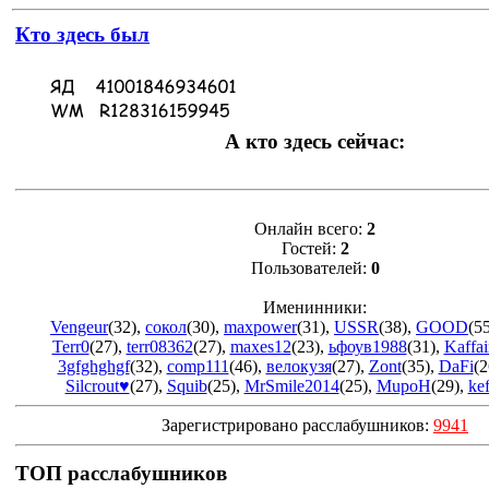
Кто здесь был
А кто здесь сейчас:
Онлайн всего:
2
Гостей:
2
Пользователей:
0
Именинники:
Vengeur
(32)
,
сокол
(30)
,
maxpower
(31)
,
USSR
(38)
,
GOOD
(5
Terr0
(27)
,
terr08362
(27)
,
maxes12
(23)
,
ьфоув1988
(31)
,
Kaffa
3gfghghgf
(32)
,
comp111
(46)
,
велокузя
(27)
,
Zont
(35)
,
DaFi
(2
Silcrout♥
(27)
,
Squib
(25)
,
MrSmile2014
(25)
,
MupoH
(29)
,
ke
Зарегистрировано расслабушников:
9941
ТОП расслабушников