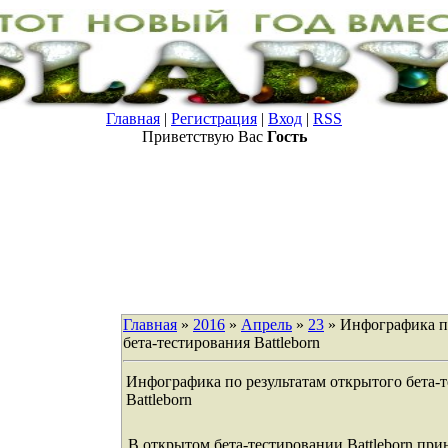
Главная
|
Регистрация
|
Вход
|
RSS
Приветствую Вас
Гость
Главная
»
2016
»
Апрель
»
23
» Инфографика по
бета-тестирования Battleborn
Инфографика по результатам открытого бета-
Battleborn
В открытом бета-тестировании Battleborn при