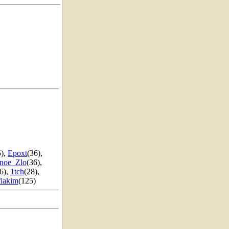
5)
,
Epoxt
(36)
,
inoe_Zlo
(36)
,
6)
,
1tch
(28)
,
fiakim
(125)