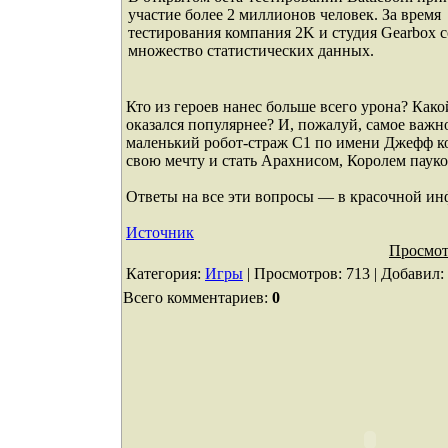
участие более 2 миллионов человек. За время
тестирования компания 2K и студия Gearbox 
множество статистических данных.
Кто из героев нанес больше всего урона? Как
оказался популярнее? И, пожалуй, самое важн
маленький робот-страж С1 по имени Джефф к
свою мечту и стать Арахнисом, Королем паук
Ответы на все эти вопросы — в красочной инф
Источник
Просмот
Категория
:
Игры
|
Просмотров
: 713 |
Добавил
:
Всего комментариев
:
0