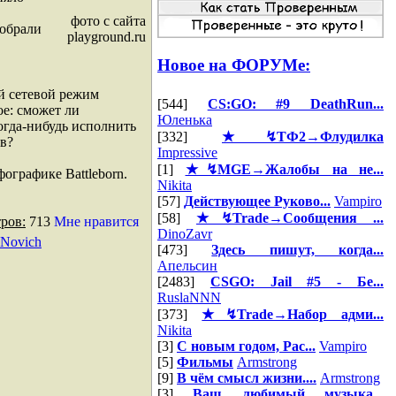
фото с сайта
собрали
playground.ru
Новое на ФОРУМе:
ой сетевой режим
[544]
CS:GO: #9 DeathRun...
ое: сможет ли
Юленька
огда-нибудь исполнить
[332]
★↯ТФ2→Флудилка
ов?
Impressive
[1]
★↯MGE→Жалобы на не...
ографике Battleborn.
Nikita
[57]
Действующее Руково...
Vampiro
[58]
★↯Trade→Сообщения ...
ров:
713
Мне нравится
DinoZavr
Novich
[473]
Здесь пишут, когда...
Апельсин
[2483]
CSGO: Jail #5 - Бе...
RuslaNNN
[373]
★↯Trade→Набор адми...
Nikita
[3]
С новым годом, Рас...
Vampiro
[5]
Фильмы
Armstrong
[9]
В чём смысл жизни....
Armstrong
[3]
Ваш любимый музыка...