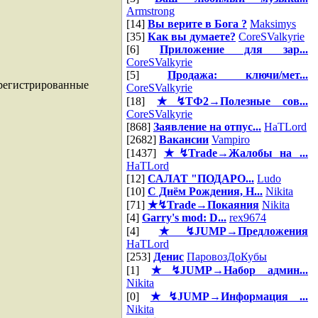
Armstrong
[14]
Вы верите в Бога ?
Maksimys
[35]
Как вы думаете?
CoreSValkyrie
[6]
Приложение для зар...
CoreSValkyrie
[5]
Продажа: ключи/мет...
арегистрированные
CoreSValkyrie
[18]
★↯ТФ2→Полезные сов...
CoreSValkyrie
[868]
Заявление на отпус...
HaTLord
[2682]
Вакансии
Vampiro
[1437]
★↯Trade→Жалобы на ...
HaTLord
[12]
САЛАТ "ПОДАРО...
Ludo
[10]
С Днём Рождения, Н...
Nikita
[71]
★↯Trade→Покаяния
Nikita
[4]
Garry's mod: D...
rex9674
[4]
★↯JUMP→Предложения
HaTLord
[253]
Денис
ПаровозДоКубы
[1]
★↯JUMP→Набор админ...
Nikita
[0]
★↯JUMP→Информация ...
Nikita