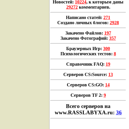
Новостей:
10224
, к которым даны
29272
комментариев.
Написано статей:
271
Создано личных блогов:
2928
Закачено Файлов:
197
Закачено Фотографий:
357
Браузерных Игр:
300
Психологических тестов:
8
Справочник FAQ:
19
Серверов CS:Source:
13
Серверов CS:GO:
14
Серверов TF 2:
9
Всего cерверов на
www.RASSLABYXA.ru:
36