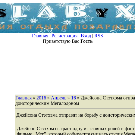
Главная
|
Регистрация
|
Вход
|
RSS
Приветствую Вас
Гость
Главная
»
2016
»
Апрель
»
16
» Джейсона Стэтхэма отправ
доисторическим Мегалодоном
Джейсона Стэтхэма отправят на борьбу с доисторическ
Джейсон Стэтхэм сыграет одну из главных ролей в фан
фильме "Мег", который собирается снимать студия Warne