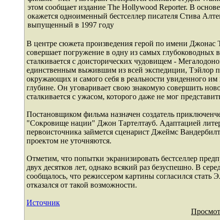
этом сообщает издание The Hollywood Reporter. В основе
окажется одноименный бестселлер писателя Стива Алте
выпущенный в 1997 году
В центре сюжета произведения герой по имени Джонас 
совершает погружение в одну из самых глубоководных в
сталкивается с доисторических чудовищем - Мегалодон
единственным выжившим из всей экспедиции, Тэйлор п
окружающих и самого себя в реальности увиденного им 
глубине. Он уговаривает свою знакомую совершить нов
сталкивается с ужасом, которого даже не мог представит
Постановщиком фильма назначен создатель приключенче
"Сокровище нации" Джон Тартелтауб. Адаптацией лите
первоисточника займется сценарист Джеймс Вандербилт
проектом не уточняются.
Отметим, что попытки экранизировать бестселлер пред
двух десятков лет, однако всякий раз безуспешно. В сере
сообщалось, что режиссером картины согласился стать Эл
отказался от такой возможности.
Источник
Просмот