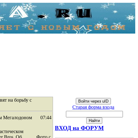
ят на борьбу с
Войти через uID
Старая форма входа
им Мегалодоном
07:44
ВХОД на ФОРУМ
тастическом
r Bros. Об
Фото с