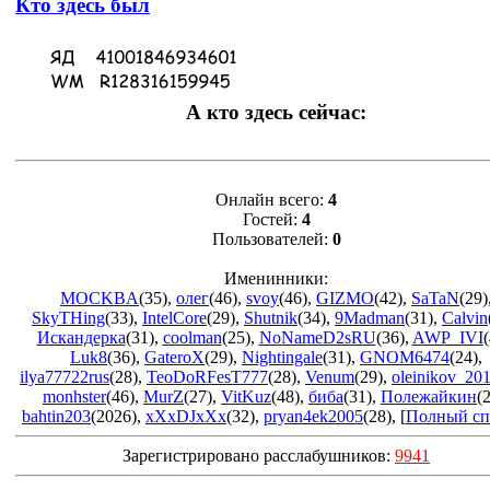
Кто здесь был
А кто здесь сейчас:
Онлайн всего:
4
Гостей:
4
Пользователей:
0
Именинники:
MOCKBA
(35)
,
олег
(46)
,
svoy
(46)
,
GIZMO
(42)
,
SaTaN
(29)
SkyTHing
(33)
,
IntelCore
(29)
,
Shutnik
(34)
,
9Madman
(31)
,
Calvin
Искандерка
(31)
,
coolman
(25)
,
NoNameD2sRU
(36)
,
AWP_IVI
(
Luk8
(36)
,
GateroX
(29)
,
Nightingale
(31)
,
GNOM6474
(24)
,
ilya77722rus
(28)
,
TeoDoRFesT777
(28)
,
Venum
(29)
,
oleinikov_20
monhster
(46)
,
MurZ
(27)
,
VitKuz
(48)
,
биба
(31)
,
Полежайкин
(
bahtin203
(2026)
,
xXxDJxXx
(32)
,
pryan4ek2005
(28)
, [
Полный сп
Зарегистрировано расслабушников:
9941