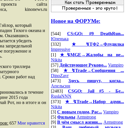
 проекта
сайта
нса,
kinonews.ru
Новое на ФОРУМе:
Тэйлор, который
падин Тихого океана и
[544]
CS:GO: #9 DeathRun...
ом. Оказавшись
Юленька
ытается убедить
[332]
★↯ТФ2→Флудилка
на запредельной
Impressive
ое погружение и
[1]
★↯MGE→Жалобы на не...
ь.
Nikita
[57]
Действующее Руково...
Vampiro
ского триллера
[58]
★↯Trade→Сообщения ...
ратурного
DinoZavr
. Сроки работ над
[473]
Здесь пишут, когда...
Апельсин
[2483]
CSGO: Jail #5 - Бе...
принимались в течение
RuslaNNN
дине 2015 года
[373]
★↯Trade→Набор адми...
ай Рот, но в итоге и он
Nikita
[3]
С новым годом, Рас...
Vampiro
[5]
Фильмы
Armstrong
[9]
В чём смысл жизни....
Armstrong
ров:
657
Мне нравится
[3]
Ваш любимый музыка...