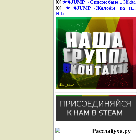
[0]
★↯JUMP→Список бано...
Nikita
[0]
★↯JUMP→Жалобы на н...
Nikita
Расслабуха.ру