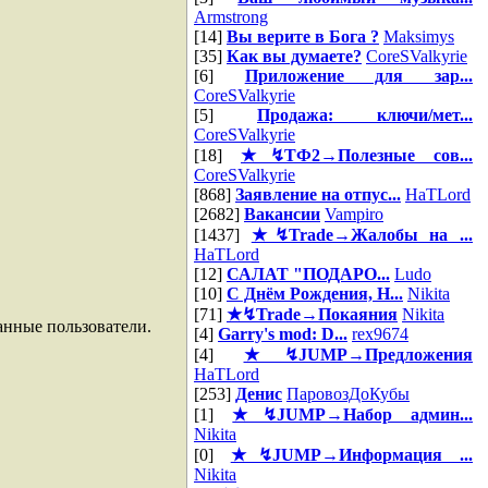
Armstrong
[14]
Вы верите в Бога ?
Maksimys
[35]
Как вы думаете?
CoreSValkyrie
[6]
Приложение для зар...
CoreSValkyrie
[5]
Продажа: ключи/мет...
CoreSValkyrie
[18]
★↯ТФ2→Полезные сов...
CoreSValkyrie
[868]
Заявление на отпус...
HaTLord
[2682]
Вакансии
Vampiro
[1437]
★↯Trade→Жалобы на ...
HaTLord
[12]
САЛАТ "ПОДАРО...
Ludo
[10]
С Днём Рождения, Н...
Nikita
[71]
★↯Trade→Покаяния
Nikita
анные пользователи.
[4]
Garry's mod: D...
rex9674
[4]
★↯JUMP→Предложения
HaTLord
[253]
Денис
ПаровозДоКубы
[1]
★↯JUMP→Набор админ...
Nikita
[0]
★↯JUMP→Информация ...
Nikita