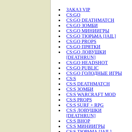
ЗАКАЗ VIP
CS:GO
CS:GO DEATHMATCH
CS:GO ЗОМБИ
CS:GO МИНИИГРЫ
CS:GO ТЮРЬМА [JAIL]
CS:GO PROPS
CS:GO ПРЯТКИ
CS:GO ЛОВУШКИ
[DEATHRUN]
CS:GO HEADSHOT
CS:GO PUBLIC
CS:GO ГОЛОДНЫЕ ИГРЫ
CS:S
CS:S DEATHMATCH
CS:S ЗОМБИ
CS:S WARCRAFT MOD
CS:S PROPS
CS:S SURF + RPG
CS:S ЛОВУШКИ
[DEATHRUN]
CS:S BHOP
CS:S МИНИИГРЫ
CS:S ТЮРЬМА [JAIL]