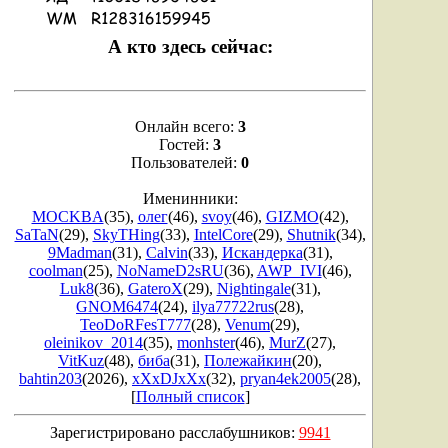
А кто здесь сейчас:
Онлайн всего:
3
Гостей:
3
Пользователей:
0
Именинники:
MOCKBA
(35)
,
олег
(46)
,
svoy
(46)
,
GIZMO
(42)
,
SaTaN
(29)
,
SkyTHing
(33)
,
IntelCore
(29)
,
Shutnik
(34)
,
9Madman
(31)
,
Calvin
(33)
,
Искандерка
(31)
,
coolman
(25)
,
NoNameD2sRU
(36)
,
AWP_IVI
(46)
,
Luk8
(36)
,
GateroX
(29)
,
Nightingale
(31)
,
GNOM6474
(24)
,
ilya77722rus
(28)
,
TeoDoRFesT777
(28)
,
Venum
(29)
,
oleinikov_2014
(35)
,
monhster
(46)
,
MurZ
(27)
,
VitKuz
(48)
,
биба
(31)
,
Полежайкин
(20)
,
bahtin203
(2026)
,
xXxDJxXx
(32)
,
pryan4ek2005
(28)
,
[
Полный список
]
Зарегистрировано расслабушников:
9941