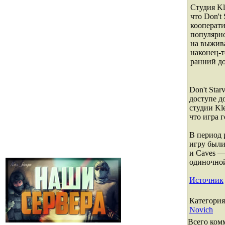
Студия Kl
что Don't 
кооперат
популярн
на выжива
наконец-т
ранний до
Don't Star
доступе д
студии Kl
что игра 
В период 
игру были
и Caves —
одиночной 
Источник
Категория
Novich
Всего ком