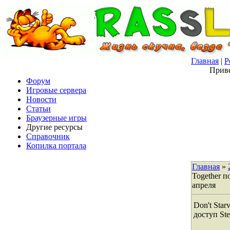
Главная
|
Р
Приве
Форум
Игровые сервера
Новости
Статьи
Браузерные игры
Другие ресурсы
Справочник
Копилка портала
Главная
»
Together п
апреля
Don't Star
доступ St