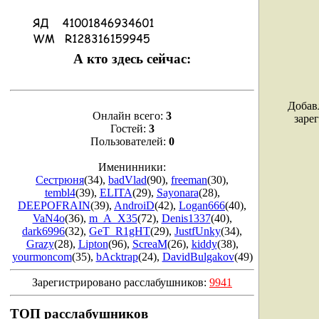
А кто здесь сейчас:
Добав
Онлайн всего:
3
заре
Гостей:
3
Пользователей:
0
Именинники:
Сестрюня
(34)
,
badVlad
(90)
,
freeman
(30)
,
tembl4
(39)
,
ELITA
(29)
,
Sayonara
(28)
,
DEEPOFRAIN
(39)
,
AndroiD
(42)
,
Logan666
(40)
,
VaN4o
(36)
,
m_A_X35
(72)
,
Denis1337
(40)
,
dark6996
(32)
,
GeT_R1gHT
(29)
,
JustfUnky
(34)
,
Grazy
(28)
,
Lipton
(96)
,
ScreaM
(26)
,
kiddy
(38)
,
yourmoncom
(35)
,
bAcktrap
(24)
,
DavidBulgakov
(49)
Зарегистрировано расслабушников:
9941
ТОП расслабушников