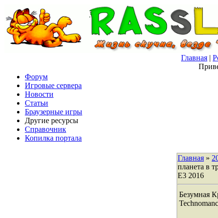
Главная
|
Р
Приве
Форум
Игровые сервера
Новости
Статьи
Браузерные игры
Другие ресурсы
Справочник
Копилка портала
Главная
»
2
планета в т
E3 2016
Безумная К
Technomanc