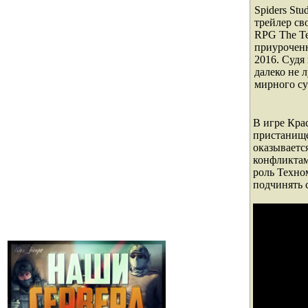
Spiders St
трейлер св
RPG The Te
приурочен
2016. Судя
далеко не 
мирного су
В игре Крас
пристанище
оказываетс
конфликтам
роль Техно
подчинять 